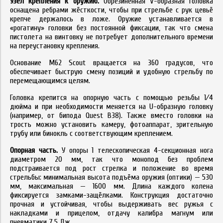
Узел крепления к оружию.
Обрезиненная V-образная головка
оснащена ребрами жёсткости, чтобы при стрельбе с рук цевьё
крепче держалось в ложе. Оружие устанавливается в
«рогатину» головки без постоянной фиксации, так что смена
пистолета на винтовку не потребует дополнительного времени
на переустановку крепления.
Основание M62 Scout вращается на 360 градусов, что
обеспечивает быструю смену позиций и удобную стрельбу по
перемещающимся целям.
Головка крепится на опорную часть с помощью резьбы 1⁄4
дюйма и при необходимости меняется на U-образную головку
(например, от бипода Quest B38). Также вместо головки на
трость можно установить камеру, фотоаппарат, зрительную
трубу или бинокль с соответствующим креплением.
Опорная часть.
У опоры 1 телескопическая 4-секционная нога
диаметром 20 мм, так что монопод без проблем
подстраивается под рост стрелка и положение во время
стрельбы: минимальная высота подъёма оружия (оптики) — 530
мм, максимальная — 1600 мм. Длина каждого колена
фиксируется замками-защёлками. Конструкция достаточно
прочная и устойчивая, чтобы выдерживать вес ружья с
накладками и прицелом, отдачу калибра магнум или
пневматики 7,5 Дж.