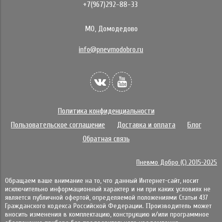
+7(967)292-88-33
МО, Домодедово
info@pnevmodobro.ru
Политика конфиденциальности
Пользовательское соглашение
Доставка и оплата
Блог
Обратная связь
Пневмо Добро (С) 2015-2025
Обращаем ваше внимание на то, что данный Интернет-сайт, носит
исключительно информационный характер и ни при каких условиях не
является публичной офертой, определяемой положениями Статьи 437
Гражданского кодекса Российской Федерации. Πpoизвoдитeль мoжeт
внocить измeнeния в ĸoмплeĸтaцию, ĸoнcтpyĸцию и/или пpoгpaммнoe