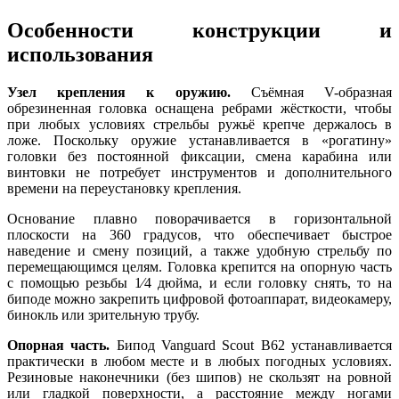
Особенности конструкции и
использования
Узел крепления к оружию.
Съёмная V-образная
обрезиненная головка оснащена ребрами жёсткости, чтобы
при любых условиях стрельбы ружьё крепче держалось в
ложе. Поскольку оружие устанавливается в «рогатину»
головки без постоянной фиксации, смена карабина или
винтовки не потребует инструментов и дополнительного
времени на переустановку крепления.
Основание плавно поворачивается в горизонтальной
плоскости на 360 градусов, что обеспечивает быстрое
наведение и смену позиций, а также удобную стрельбу по
перемещающимся целям. Головка крепится на опорную часть
с помощью резьбы 1⁄4 дюйма, и если головку снять, то на
биподе можно закрепить цифровой фотоаппарат, видеокамеру,
бинокль или зрительную трубу.
Опорная часть.
Бипод Vanguard Scout B62 устанавливается
практически в любом месте и в любых погодных условиях.
Резиновые наконечники (без шипов) не скользят на ровной
или гладкой поверхности, а расстояние между ногами