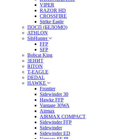
VIPER
RAZOR HD
CROSSFIRE
Strike Eagle
ПОСП (БЕЛОМО)
ATHLON
SibHunter
FFP
SFP
Bobcat King
ЗЕНИТ
RITON
T-EAGLE
DEDAL
HAWKE
Frontier
Sidewinder 30
Hawke FFP
Vantage 30WA
Airmax
AIRMAX COMPACT
Sidewinder FFP
Sidewinder
Sidewinder ED
Vantage SF IR