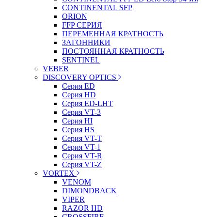
CONTINENTAL SFP
ORION
FFP СЕРИЯ
ПЕРЕМЕННАЯ КРАТНОСТЬ
ЗАГОННИКИ
ПОСТОЯННАЯ КРАТНОСТЬ
SENTINEL
VEBER
DISCOVERY OPTICS
Серия ED
Серия HD
Серия ED-LHT
Серия VT-3
Серия HI
Серия HS
Серия VT-T
Серия VT-1
Серия VT-R
Серия VT-Z
VORTEX
VENOM
DIMONDBACK
VIPER
RAZOR HD
CROSSFIRE