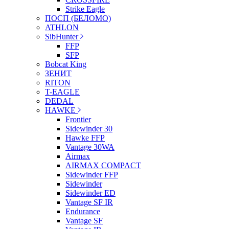
Strike Eagle
ПОСП (БЕЛОМО)
ATHLON
SibHunter
FFP
SFP
Bobcat King
ЗЕНИТ
RITON
T-EAGLE
DEDAL
HAWKE
Frontier
Sidewinder 30
Hawke FFP
Vantage 30WA
Airmax
AIRMAX COMPACT
Sidewinder FFP
Sidewinder
Sidewinder ED
Vantage SF IR
Endurance
Vantage SF