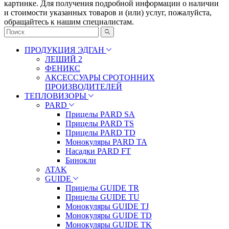
картинке. Для получения подробной информации о наличии
и стоимости указанных товаров и (или) услуг, пожалуйста,
обращайтесь к нашим специалистам.
ПРОДУКЦИЯ ЭДГАН
ЛЕШИЙ 2
ФЕНИКС
АКСЕССУАРЫ СРОТОННИХ
ПРОИЗВОДИТЕЛЕЙ
ТЕПЛОВИЗОРЫ
PARD
Прицелы PARD SA
Прицелы PARD TS
Прицелы PARD TD
Монокуляры PARD TA
Насадки PARD FT
Бинокли
ATAK
GUIDE
Прицелы GUIDE TR
Прицелы GUIDE TU
Монокуляры GUIDE TJ
Монокуляры GUIDE TD
Монокуляры GUIDE TK