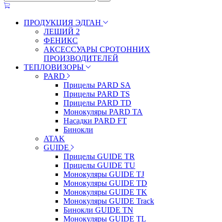
ПРОДУКЦИЯ ЭДГАН
ЛЕШИЙ 2
ФЕНИКС
АКСЕССУАРЫ СРОТОННИХ
ПРОИЗВОДИТЕЛЕЙ
ТЕПЛОВИЗОРЫ
PARD
Прицелы PARD SA
Прицелы PARD TS
Прицелы PARD TD
Монокуляры PARD TA
Насадки PARD FT
Бинокли
ATAK
GUIDE
Прицелы GUIDE TR
Прицелы GUIDE TU
Монокуляры GUIDE TJ
Монокуляры GUIDE TD
Монокуляры GUIDE TK
Монокуляры GUIDE Track
Бинокли GUIDE TN
Монокуляры GUIDE TL