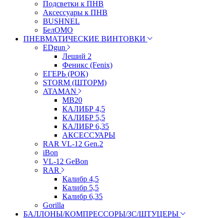
Подсветки к ПНВ
Аксессуары к ПНВ
BUSHNEL
БелОМО
ПНЕВМАТИЧЕСКИЕ ВИНТОВКИ
EDgun
Леший 2
Феникс (Fenix)
ЕГЕРЬ (РОК)
STORM (ШТОРМ)
ATAMAN
МВ20
КАЛИБР 4,5
КАЛИБР 5,5
КАЛИБР 6,35
АКСЕССУАРЫ
RAR VL-12 Gen.2
iBon
VL-12 GeBon
RAR
Калибр 4,5
Калибр 5,5
Калибр 6,35
Gorilla
БАЛЛОНЫ/КОМПРЕССОРЫ/ЗС/ШТУЦЕРЫ