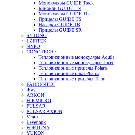
Монокуляры GUIDE Track
Бинокли GUIDE TN
Монокуляры GUIDE TL
Прицелы GUIDE TS
Насадки GUIDE TB
Прицелы GUIDE SR
SYTONG
LZIRTEK
NNPO
CONOTECH
Тепловизионные монокуляры Aquila
Тепловизионные монокуляры Tracer
Тепловизионные прицелы Polaris
Тепловизионные очки Pharos
Тепловизионные прицелы Talon
FAHRENTEC
iRay
ARKON
HIKMICRO
PULSAR
PULSAR AXION
Venox
Levenhuk
FORTUNA
YUKON