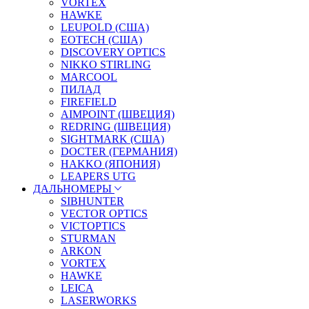
VORTEX
HAWKE
LEUPOLD (США)
EOTECH (США)
DISCOVERY OPTICS
NIKKO STIRLING
MARCOOL
ПИЛАД
FIREFIELD
AIMPOINT (ШВЕЦИЯ)
REDRING (ШВЕЦИЯ)
SIGHTMARK (США)
DOCTER (ГЕРМАНИЯ)
HAKKO (ЯПОНИЯ)
LEAPERS UTG
ДАЛЬНОМЕРЫ
SIBHUNTER
VECTOR OPTICS
VICTOPTICS
STURMAN
ARKON
VORTEX
HAWKE
LEICA
LASERWORKS