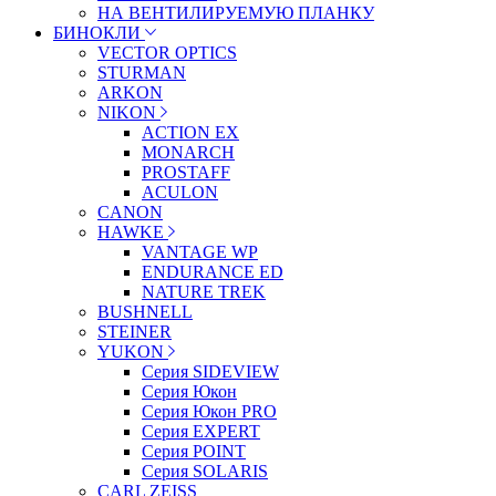
НА ВЕНТИЛИРУЕМУЮ ПЛАНКУ
БИНОКЛИ
VECTOR OPTICS
STURMAN
ARKON
NIKON
ACTION EX
MONARCH
PROSTAFF
ACULON
CANON
HAWKE
VANTAGE WP
ENDURANCE ED
NATURE TREK
BUSHNELL
STEINER
YUKON
Серия SIDEVIEW
Серия Юкон
Серия Юкон PRO
Серия EXPERT
Серия POINT
Серия SOLARIS
CARL ZEISS