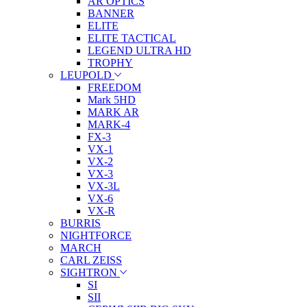
AR OPTICS
BANNER
ELITE
ELITE TACTICAL
LEGEND ULTRA HD
TROPHY
LEUPOLD
FREEDOM
Mark 5HD
MARK AR
MARK-4
FX-3
VX-1
VX-2
VX-3
VX-3L
VX-6
VX-R
BURRIS
NIGHTFORCE
MARCH
CARL ZEISS
SIGHTRON
SI
SII