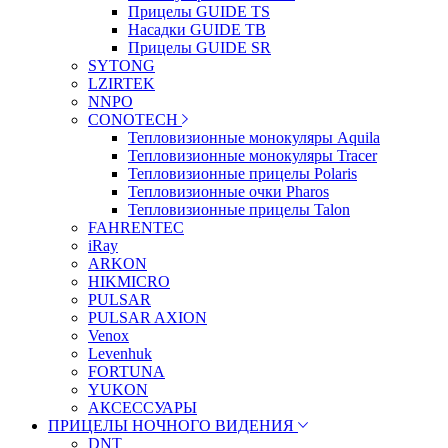
Прицелы GUIDE TS
Насадки GUIDE TB
Прицелы GUIDE SR
SYTONG
LZIRTEK
NNPO
CONOTECH
Тепловизионные монокуляры Aquila
Тепловизионные монокуляры Tracer
Тепловизионные прицелы Polaris
Тепловизионные очки Pharos
Тепловизионные прицелы Talon
FAHRENTEC
iRay
ARKON
HIKMICRO
PULSAR
PULSAR AXION
Venox
Levenhuk
FORTUNA
YUKON
АКСЕССУАРЫ
ПРИЦЕЛЫ НОЧНОГО ВИДЕНИЯ
DNT