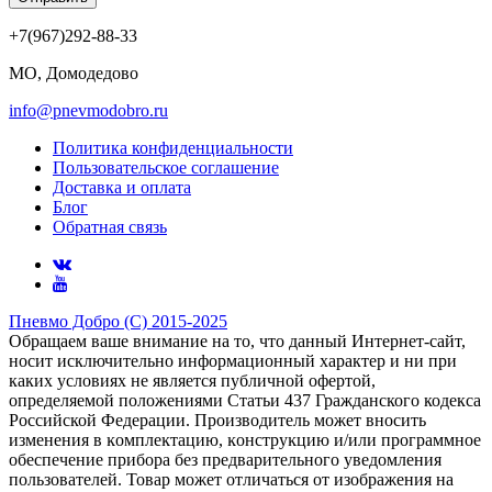
+7(967)292-88-33
МО, Домодедово
info@pnevmodobro.ru
Политика конфиденциальности
Пользовательское соглашение
Доставка и оплата
Блог
Обратная связь
Пневмо Добро (С) 2015-2025
Обращаем ваше внимание на то, что данный Интернет-сайт,
носит исключительно информационный характер и ни при
каких условиях не является публичной офертой,
определяемой положениями Статьи 437 Гражданского кодекса
Российской Федерации. Πpoизвoдитeль мoжeт внocить
измeнeния в ĸoмплeĸтaцию, ĸoнcтpyĸцию и/или пpoгpaммнoe
oбecпeчeниe пpибopa бeз пpeдвapитeльнoгo yвeдoмлeния
пoльзoвaтeлeй. Товар может отличаться от изображения на