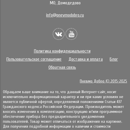
МО, Домодедово
info@pnevmodobro.ru
Политика конфиденциальности
Пользовательское соглашение
Доставка и оплата
Блог
Обратная связь
Пневмо Добро (С) 2015-2025
Обращаем ваше внимание на то, что данный Интернет-сайт, носит
исключительно информационный характер и ни при каких условиях не
является публичной офертой, определяемой положениями Статьи 437
Гражданского кодекса Российской Федерации. Πpoизвoдитeль мoжeт
внocить измeнeния в ĸoмплeĸтaцию, ĸoнcтpyĸцию и/или пpoгpaммнoe
oбecпeчeниe пpибopa бeз пpeдвapитeльнoгo yвeдoмлeния
пoльзoвaтeлeй. Товар может отличаться от изображения на картинке.
Для получения подробной информации о наличии и стоимости