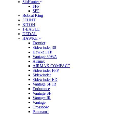
SibHunter
FFP
SFP
Bobcat King
ЗЕНИТ
RITON
T-EAGLE
DEDAL
HAWKE
Frontier
Sidewinder 30
Hawke FFP
Vantage 30WA
Airmax
AIRMAX COMPACT
Sidewinder FFP
Sidewinder
Sidewinder ED
Vantage SF IR
Endurance
Vantage SF
Vantage IR
Vantage
Crossbow
Panorama