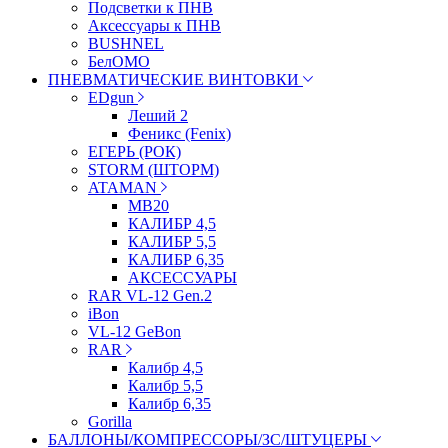
Подсветки к ПНВ
Аксессуары к ПНВ
BUSHNEL
БелОМО
ПНЕВМАТИЧЕСКИЕ ВИНТОВКИ
EDgun
Леший 2
Феникс (Fenix)
ЕГЕРЬ (РОК)
STORM (ШТОРМ)
ATAMAN
МВ20
КАЛИБР 4,5
КАЛИБР 5,5
КАЛИБР 6,35
АКСЕССУАРЫ
RAR VL-12 Gen.2
iBon
VL-12 GeBon
RAR
Калибр 4,5
Калибр 5,5
Калибр 6,35
Gorilla
БАЛЛОНЫ/КОМПРЕССОРЫ/ЗС/ШТУЦЕРЫ