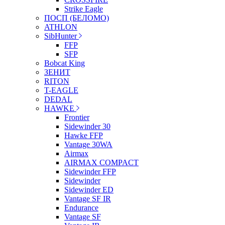
Strike Eagle
ПОСП (БЕЛОМО)
ATHLON
SibHunter
FFP
SFP
Bobcat King
ЗЕНИТ
RITON
T-EAGLE
DEDAL
HAWKE
Frontier
Sidewinder 30
Hawke FFP
Vantage 30WA
Airmax
AIRMAX COMPACT
Sidewinder FFP
Sidewinder
Sidewinder ED
Vantage SF IR
Endurance
Vantage SF