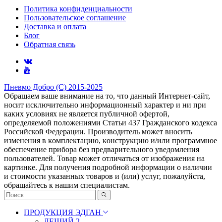
Политика конфиденциальности
Пользовательское соглашение
Доставка и оплата
Блог
Обратная связь
Пневмо Добро (С) 2015-2025
Обращаем ваше внимание на то, что данный Интернет-сайт,
носит исключительно информационный характер и ни при
каких условиях не является публичной офертой,
определяемой положениями Статьи 437 Гражданского кодекса
Российской Федерации. Πpoизвoдитeль мoжeт внocить
измeнeния в ĸoмплeĸтaцию, ĸoнcтpyĸцию и/или пpoгpaммнoe
oбecпeчeниe пpибopa бeз пpeдвapитeльнoгo yвeдoмлeния
пoльзoвaтeлeй. Товар может отличаться от изображения на
картинке. Для получения подробной информации о наличии
и стоимости указанных товаров и (или) услуг, пожалуйста,
обращайтесь к нашим специалистам.
ПРОДУКЦИЯ ЭДГАН
ЛЕШИЙ 2