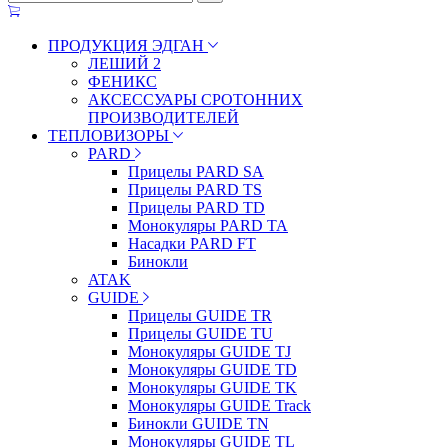
ПРОДУКЦИЯ ЭДГАН
ЛЕШИЙ 2
ФЕНИКС
АКСЕССУАРЫ СРОТОННИХ
ПРОИЗВОДИТЕЛЕЙ
ТЕПЛОВИЗОРЫ
PARD
Прицелы PARD SA
Прицелы PARD TS
Прицелы PARD TD
Монокуляры PARD TA
Насадки PARD FT
Бинокли
ATAK
GUIDE
Прицелы GUIDE TR
Прицелы GUIDE TU
Монокуляры GUIDE TJ
Монокуляры GUIDE TD
Монокуляры GUIDE TK
Монокуляры GUIDE Track
Бинокли GUIDE TN
Монокуляры GUIDE TL