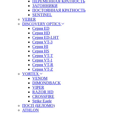
ПЕРЕМЕННАЯ КРАТНОСТЬ
ЗАГОННИКИ
ПОСТОЯННАЯ КРАТНОСТЬ
SENTINEL
VEBER
DISCOVERY OPTICS
Серия ED
Серия HD
Серия ED-LHT
Серия VT-3
Серия HI
Серия HS
Серия VT-T
Серия VT-1
Серия VT-R
Серия VT-Z
VORTEX
VENOM
DIMONDBACK
VIPER
RAZOR HD
CROSSFIRE
Strike Eagle
ПОСП (БЕЛОМО)
ATHLON