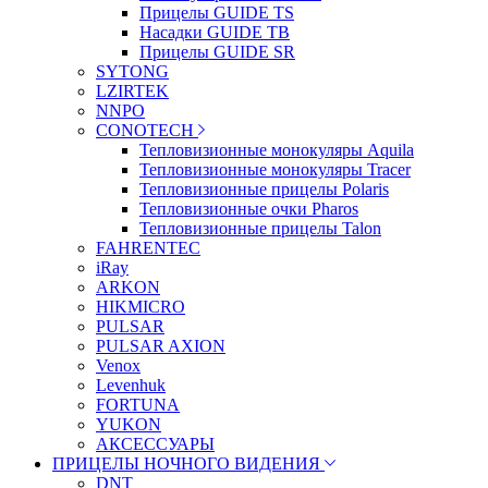
Прицелы GUIDE TS
Насадки GUIDE TB
Прицелы GUIDE SR
SYTONG
LZIRTEK
NNPO
CONOTECH
Тепловизионные монокуляры Aquila
Тепловизионные монокуляры Tracer
Тепловизионные прицелы Polaris
Тепловизионные очки Pharos
Тепловизионные прицелы Talon
FAHRENTEC
iRay
ARKON
HIKMICRO
PULSAR
PULSAR AXION
Venox
Levenhuk
FORTUNA
YUKON
АКСЕССУАРЫ
ПРИЦЕЛЫ НОЧНОГО ВИДЕНИЯ
DNT