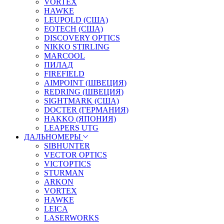
VORTEX
HAWKE
LEUPOLD (США)
EOTECH (США)
DISCOVERY OPTICS
NIKKO STIRLING
MARCOOL
ПИЛАД
FIREFIELD
AIMPOINT (ШВЕЦИЯ)
REDRING (ШВЕЦИЯ)
SIGHTMARK (США)
DOCTER (ГЕРМАНИЯ)
HAKKO (ЯПОНИЯ)
LEAPERS UTG
ДАЛЬНОМЕРЫ
SIBHUNTER
VECTOR OPTICS
VICTOPTICS
STURMAN
ARKON
VORTEX
HAWKE
LEICA
LASERWORKS