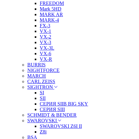
FREEDOM
Mark 5HD
MARK AR
MARK-4
FX-3
VX-1
VX-2
VX-3
VX-3L
VX-6
VX-R
BURRIS
NIGHTFORCE
MARCH
CARL ZEISS
SIGHTRON
SI
SII
СЕРИЯ SIIB BIG SKY
СЕРИЯ SIII
SCHMIDT & BENDER
SWAROVSKI
SWAROVSKI Z6I II
Z8i
BSA