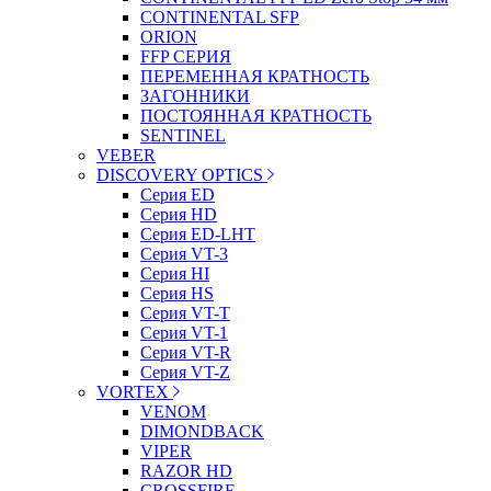
CONTINENTAL SFP
ORION
FFP СЕРИЯ
ПЕРЕМЕННАЯ КРАТНОСТЬ
ЗАГОННИКИ
ПОСТОЯННАЯ КРАТНОСТЬ
SENTINEL
VEBER
DISCOVERY OPTICS
Серия ED
Серия HD
Серия ED-LHT
Серия VT-3
Серия HI
Серия HS
Серия VT-T
Серия VT-1
Серия VT-R
Серия VT-Z
VORTEX
VENOM
DIMONDBACK
VIPER
RAZOR HD
CROSSFIRE