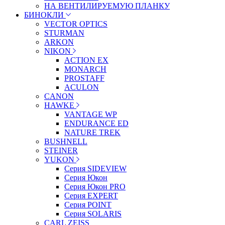
НА ВЕНТИЛИРУЕМУЮ ПЛАНКУ
БИНОКЛИ
VECTOR OPTICS
STURMAN
ARKON
NIKON
ACTION EX
MONARCH
PROSTAFF
ACULON
CANON
HAWKE
VANTAGE WP
ENDURANCE ED
NATURE TREK
BUSHNELL
STEINER
YUKON
Серия SIDEVIEW
Серия Юкон
Серия Юкон PRO
Серия EXPERT
Серия POINT
Серия SOLARIS
CARL ZEISS