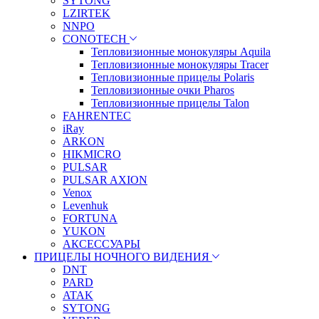
SYTONG
LZIRTEK
NNPO
CONOTECH
Тепловизионные монокуляры Aquila
Тепловизионные монокуляры Tracer
Тепловизионные прицелы Polaris
Тепловизионные очки Pharos
Тепловизионные прицелы Talon
FAHRENTEC
iRay
ARKON
HIKMICRO
PULSAR
PULSAR AXION
Venox
Levenhuk
FORTUNA
YUKON
АКСЕССУАРЫ
ПРИЦЕЛЫ НОЧНОГО ВИДЕНИЯ
DNT
PARD
ATAK
SYTONG