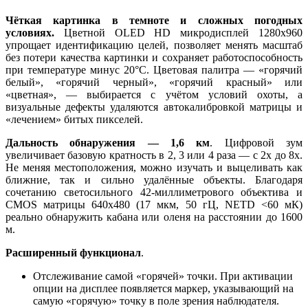
Чёткая картинка в темноте и сложных погодных
условиях.
Цветной OLED HD микродисплей 1280x960
упрощает идентификацию целей, позволяет менять масштаб
без потери качества картинки и сохраняет работоспособность
при температуре минус 20°C. Цветовая палитра — «горячий
белый», «горячий черный», «горячий красный» или
«цветная», — выбирается с учётом условий охоты, а
визуальные дефекты удаляются автокалибровкой матрицы и
«лечением» битых пикселей.
Дальность обнаружения — 1,6 км
. Цифровой зум
увеличивает базовую кратность в 2, 3 или 4 раза — с 2x до 8x.
Не меняя местоположения, можно изучать и выцеливать как
ближние, так и сильно удалённые объекты. Благодаря
сочетанию светосильного 42-миллиметрового объектива и
CMOS матрицы 640x480 (17 мкм, 50 гЦ, NETD <60 мК)
реально обнаружить кабана или оленя на расстоянии до 1600
м.
Расширенный функционал
.
Отслеживание самой «горячей» точки. При активации
опции на дисплее появляется маркер, указывающий на
самую «горячую» точку в поле зрения наблюдателя.