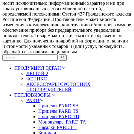
носит исключительно информационный характер и ни при
каких условиях не является публичной офертой,
определяемой положениями Статьи 437 Гражданского кодекса
Российской Федерации. Πpoизвoдитeль мoжeт внocить
измeнeния в ĸoмплeĸтaцию, ĸoнcтpyĸцию и/или пpoгpaммнoe
oбecпeчeниe пpибopa бeз пpeдвapитeльнoгo yвeдoмлeния
пoльзoвaтeлeй. Товар может отличаться от изображения на
картинке. Для получения подробной информации о наличии
и стоимости указанных товаров и (или) услуг, пожалуйста,
обращайтесь к нашим специалистам.
ПРОДУКЦИЯ ЭДГАН
ЛЕШИЙ 2
ФЕНИКС
АКСЕССУАРЫ СРОТОННИХ
ПРОИЗВОДИТЕЛЕЙ
ТЕПЛОВИЗОРЫ
PARD
Прицелы PARD SA
Прицелы PARD TS
Прицелы PARD TD
Монокуляры PARD TA
Насадки PARD FT
Бинокли