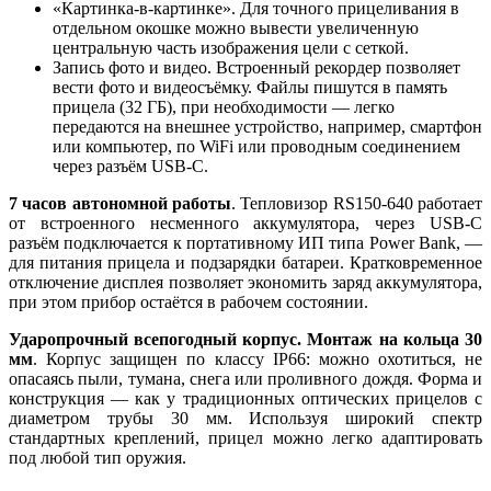
«Картинка-в-картинке». Для точного прицеливания в
отдельном окошке можно вывести увеличенную
центральную часть изображения цели с сеткой.
Запись фото и видео. Встроенный рекордер позволяет
вести фото и видеосъёмку. Файлы пишутся в память
прицела (32 ГБ), при необходимости — легко
передаются на внешнее устройство, например, смартфон
или компьютер, по WiFi или проводным соединением
через разъём USB-C.
7 часов автономной работы
. Тепловизор RS150-640 работает
от встроенного несменного аккумулятора, через USB-С
разъём подключается к портативному ИП типа Power Bank, —
для питания прицела и подзарядки батареи. Кратковременное
отключение дисплея позволяет экономить заряд аккумулятора,
при этом прибор остаётся в рабочем состоянии.
Ударопрочный всепогодный корпус. Монтаж на кольца 30
мм
. Корпус защищен по классу IP66: можно охотиться, не
опасаясь пыли, тумана, снега или проливного дождя. Форма и
конструкция — как у традиционных оптических прицелов с
диаметром трубы 30 мм. Используя широкий спектр
стандартных креплений, прицел можно легко адаптировать
под любой тип оружия.