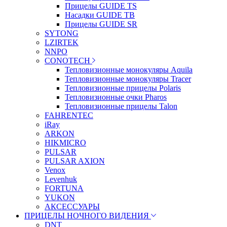
Прицелы GUIDE TS
Насадки GUIDE TB
Прицелы GUIDE SR
SYTONG
LZIRTEK
NNPO
CONOTECH
Тепловизионные монокуляры Aquila
Тепловизионные монокуляры Tracer
Тепловизионные прицелы Polaris
Тепловизионные очки Pharos
Тепловизионные прицелы Talon
FAHRENTEC
iRay
ARKON
HIKMICRO
PULSAR
PULSAR AXION
Venox
Levenhuk
FORTUNA
YUKON
АКСЕССУАРЫ
ПРИЦЕЛЫ НОЧНОГО ВИДЕНИЯ
DNT