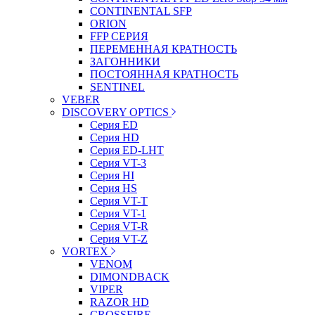
CONTINENTAL SFP
ORION
FFP СЕРИЯ
ПЕРЕМЕННАЯ КРАТНОСТЬ
ЗАГОННИКИ
ПОСТОЯННАЯ КРАТНОСТЬ
SENTINEL
VEBER
DISCOVERY OPTICS
Серия ED
Серия HD
Серия ED-LHT
Серия VT-3
Серия HI
Серия HS
Серия VT-T
Серия VT-1
Серия VT-R
Серия VT-Z
VORTEX
VENOM
DIMONDBACK
VIPER
RAZOR HD
CROSSFIRE