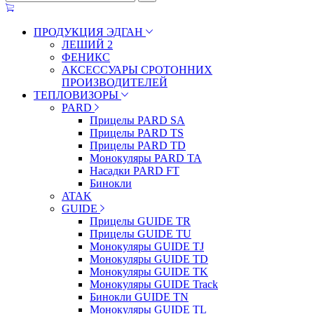
ПРОДУКЦИЯ ЭДГАН
ЛЕШИЙ 2
ФЕНИКС
АКСЕССУАРЫ СРОТОННИХ
ПРОИЗВОДИТЕЛЕЙ
ТЕПЛОВИЗОРЫ
PARD
Прицелы PARD SA
Прицелы PARD TS
Прицелы PARD TD
Монокуляры PARD TA
Насадки PARD FT
Бинокли
ATAK
GUIDE
Прицелы GUIDE TR
Прицелы GUIDE TU
Монокуляры GUIDE TJ
Монокуляры GUIDE TD
Монокуляры GUIDE TK
Монокуляры GUIDE Track
Бинокли GUIDE TN
Монокуляры GUIDE TL