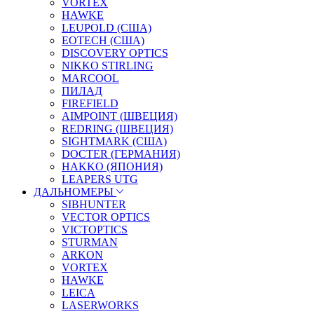
VORTEX
HAWKE
LEUPOLD (США)
EOTECH (США)
DISCOVERY OPTICS
NIKKO STIRLING
MARCOOL
ПИЛАД
FIREFIELD
AIMPOINT (ШВЕЦИЯ)
REDRING (ШВЕЦИЯ)
SIGHTMARK (США)
DOCTER (ГЕРМАНИЯ)
HAKKO (ЯПОНИЯ)
LEAPERS UTG
ДАЛЬНОМЕРЫ
SIBHUNTER
VECTOR OPTICS
VICTOPTICS
STURMAN
ARKON
VORTEX
HAWKE
LEICA
LASERWORKS