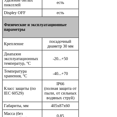
Удаление битых
есть
пикселей
Displey OFF
есть
Физические и эксплуатационные
параметры
посадочный
Крепление
диаметр 30 мм
Диапазон
эксплуатационных
-20...+50
температур, °C
Температура
-40...+70
хранения, °C
IP66
Класс защиты (по
(полная защита от
IEC 60529)
пыли, от сильных
водяных струй)
Габариты, мм
405x87x60
Масса (без
0,85