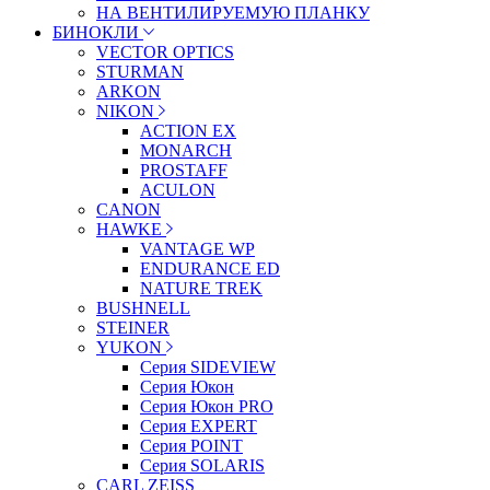
НА ВЕНТИЛИРУЕМУЮ ПЛАНКУ
БИНОКЛИ
VECTOR OPTICS
STURMAN
ARKON
NIKON
ACTION EX
MONARCH
PROSTAFF
ACULON
CANON
HAWKE
VANTAGE WP
ENDURANCE ED
NATURE TREK
BUSHNELL
STEINER
YUKON
Серия SIDEVIEW
Серия Юкон
Серия Юкон PRO
Серия EXPERT
Серия POINT
Серия SOLARIS
CARL ZEISS