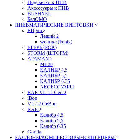
Подсветки к ПНВ
Аксессуары к ПНВ
BUSHNEL
БелОМО
ПНЕВМАТИЧЕСКИЕ ВИНТОВКИ
EDgun
Леший 2
Феникс (Fenix)
ЕГЕРЬ (РОК)
STORM (ШТОРМ)
ATAMAN
МВ20
КАЛИБР 4,5
КАЛИБР 5,5
КАЛИБР 6,35
АКСЕССУАРЫ
RAR VL-12 Gen.2
iBon
VL-12 GeBon
RAR
Калибр 4,5
Калибр 5,5
Калибр 6,35
Gorilla
БАЛЛОНЫ/КОМПРЕССОРЫ/ЗС/ШТУЦЕРЫ