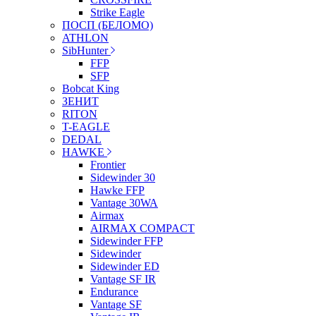
Strike Eagle
ПОСП (БЕЛОМО)
ATHLON
SibHunter
FFP
SFP
Bobcat King
ЗЕНИТ
RITON
T-EAGLE
DEDAL
HAWKE
Frontier
Sidewinder 30
Hawke FFP
Vantage 30WA
Airmax
AIRMAX COMPACT
Sidewinder FFP
Sidewinder
Sidewinder ED
Vantage SF IR
Endurance
Vantage SF