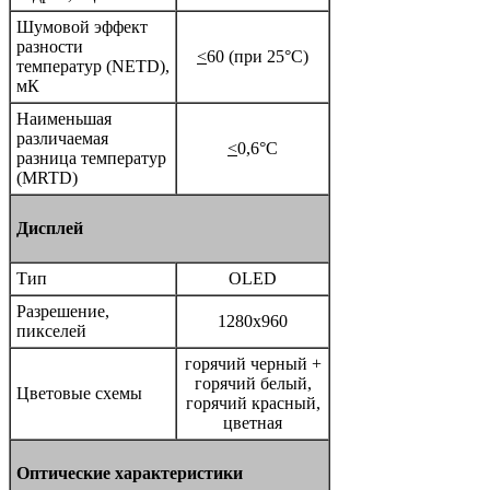
Шумовой эффект
разности
<
60 (при 25°C)
температур (NETD),
мК
Наименьшая
различаемая
<
0,6°C
разница температур
(MRTD)
Дисплей
Тип
OLED
Разрешение,
1280x960
пикселей
горячий черный +
горячий белый,
Цветовые схемы
горячий красный,
цветная
Оптические характеристики