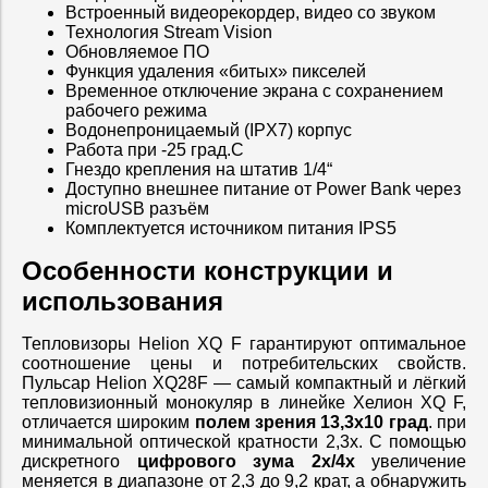
Встроенный видеорекордер, видео со звуком
Технология Stream Vision
Обновляемое ПО
Функция удаления «битых» пикселей
Временное отключение экрана с сохранением
рабочего режима
Водонепроницаемый (IPX7) корпус
Работа при -25 град.C
Гнездо крепления на штатив 1/4“
Доступно внешнее питание от Power Bank через
microUSB разъём
Комплектуется источником питания IPS5
Особенности конструкции и
использования
Тепловизоры Helion XQ F гарантируют оптимальное
соотношение цены и потребительских свойств.
Пульсар Helion XQ28F — самый компактный и лёгкий
тепловизионный монокуляр в линейке Хелион XQ F,
отличается широким
полем зрения 13,3x10 град
. при
минимальной оптической кратности 2,3x. С помощью
дискретного
цифрового зума 2x/4x
увеличение
меняется в диапазоне от 2,3 до 9,2 крат, а обнаружить