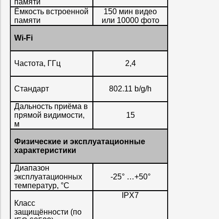
памяти
Ёмкость встроенной
150 мин видео
памяти
или 10000 фото
Wi-Fi
Частота, ГГц
2,4
Стандарт
802.11 b/g/h
Дальность приёма в
прямой видимости,
15
м
Физические
и
эксплуатационные
характеристики
Диапазон
эксплуатационных
-25° …+50°
температур, °С
IPX7
Класс
защищённости (по