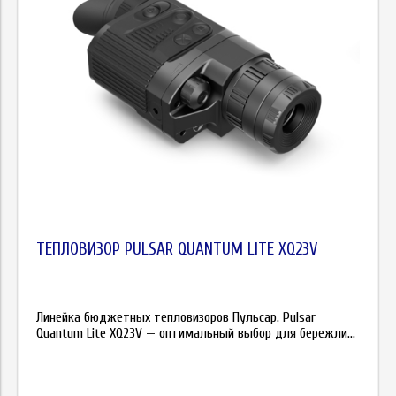
ТЕПЛОВИЗОР PULSAR QUANTUM LITE XQ23V
Линейка бюджетных тепловизоров Пульсар. Рulѕаr
Quаntum Lіtе ХQ23V — oптимaльный выбop для бepeжли...