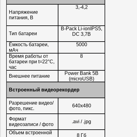
3,-4,2
Напряжение
питания, В
B-Pack Li-ionIPS5,
Тип батареи
DC 3,7B
Ёмкость батареи,
5000
мАч
Время работы от
8
батареи при t=22°C,
час
Power Bank 5B
Внешнее питание
(microUSB)
Встроенный видеорекордер
Разрешение видео/
640x480
фото, пикс.
Формат
.avi / .jpg
видеозаписи / фото
Объем встроенной
8 Гб