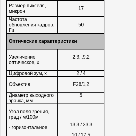
Размер пикселя,
17
микрон
Частота
обновления кадров,
50
Гц
Оптические характеристики
Увеличение
2,3...9,2
оптическое, x
Цифровой зум, x
2 / 4
Объектив
F28/1,2
Диаметр выходного
5
зрачка, мм
Угол поля зрения,
град / м/100м
13,3 / 23,3
- горизонтальное
10 / 17,5