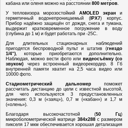
кабана или оленя можно на расстоянии
800 метров
.
У тепловизора морозостойкий
AMOLED экран
и
герметичный водонепроницаемый (
IPX7
) корпус.
Прибор надёжно защищён от дождя, снега и тумана,
выдержит кратковременное погружение в воду
(глубина до 1 м) и будет работать при -25C.
Для длительных стационарных наблюдений
пригодятся беспроводной пульт и штатив (
гнездо
1/4“)
, которые приобретаются дополнительно.
Наблюдая, можно вести фото или
видеосъёмку (со
звуком)
через встроенный видеорекордер. 8 Гб
внутренней памяти хватит на 2,5 часа видео или
10000 фото.
Стадиометрический дальномер
поможет
рассчитать дистанцию до цели с известной высотой,
для чего используются 3 предустановленных
значения: 0,3 м («заяц»), 0,7 м («кабан») и 1,7 м
(«олень»).
Благодаря высокочастотной (
50 Гц
)
микроболометрической матрице
384x288
с размером
пикселя 17 мкм обеспечивается хорошая детализация