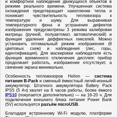
и комфортное наблюдение движущихся объектов в
режиме реального времени. Улучшенная система
охлаждения предотвращает накопление тепла и
понижает чувствительность тепловизора к
температуре и шуму. Для выравнивая
температурного фона и устранения дефектов
изображения предусмотрены 3 режима калибровки
матрицы (ручной, полуавтомат, автоматический) и
функция удаления деффектных пикселей. Можно
установить оптимальный режим изображения (8
цветовых схем) и наблюдения (лес, горы,
идентификация). Для маскировки наблюдателя есть
функция временного отключения дисплея: прибор
продолжает работать, изображение отсутствует, а
свечение экрана минимально.
Особенность тепловизоров Helion —
система
питания B-Pack
и сменный ёмкостный литий-ионный
аккумулятор. Штатного аккумулятора Battery Pack
IPS5 (5 Ач) хватит на 8 часов работы, более ёмкого
IPS10
(покупается дополнительно) — на 16-20 ч. Для
подключения внешнего блока питания Power Bank
(5V) используется
разъём microUSB
.
Благодаря встроенному Wi-Fi модулю, платформе