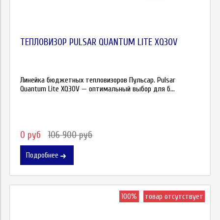
ТЕПЛОВИЗОР PULSAR QUANTUM LITE XQ30V
Линейка бюджетных тепловизоров Пульсар. Рulѕаr
Quаntum Lіtе ХQ30V — oптимaльный выбop для б...
0 руб
106 900 руб
Подробнее
100%
товар отсутствует