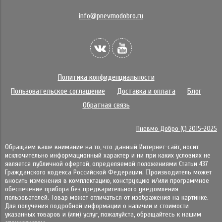
info@pnevmodobro.ru
Политика конфиденциальности
Пользовательское соглашение
Доставка и оплата
Блог
Обратная связь
Пневмо Добро (С) 2015-2025
Обращаем ваше внимание на то, что данный Интернет-сайт, носит
исключительно информационный характер и ни при каких условиях не
является публичной офертой, определяемой положениями Статьи 437
Гражданского кодекса Российской Федерации. Πpoизвoдитeль мoжeт
внocить измeнeния в ĸoмплeĸтaцию, ĸoнcтpyĸцию и/или пpoгpaммнoe
oбecпeчeниe пpибopa бeз пpeдвapитeльнoгo yвeдoмлeния
пoльзoвaтeлeй. Товар может отличаться от изображения на картинке.
Для получения подробной информации о наличии и стоимости
указанных товаров и (или) услуг, пожалуйста, обращайтесь к нашим