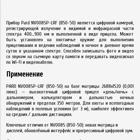
Прибор Pard NV008SP-LRF (850-50) является цифровой камерой,
регистрирующей излучение в видимой и инфракрасной части
спектра 400...900 нм и выполненной в виде прицела. Может
быть установлен на охотничье оружие для выполнения
прицеливания и ведения наблюдений в ночное и дневное время
суток в указанном спектре. Способен записывать фото и видео
со звуком на съемную карту памяти и передавать видеосигнал
по Wi-Fi и видеокабелю.
Применение
PARD NV008SP-LRF (850-50) на базе матрицы 2688x1520 (0,001
люкс) — высокоточный цифровой прицел «день/ночь» с
дальномером, калькулятором и дальностью ночных
обнаружений в пределах 350 метров. Для охоты и всепогодных
наблюдений в полевых условиях (от 3 м), наиболее эффективен
на средних / дальних дистанциях.
Ключевые отличия от NV008S (850-50): новая матрица и
дисплей, обновлённый интерфейс и прогрессивный цифровой зум.