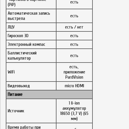
есть
(PiP)
Автоматическая запись
есть
выстрела
ЛЦУ
есть / нет
Гироскоп 3D
есть
Электронный компас
есть
Баллистический
есть
калькулятор
есть,
WiFi
приложение
PardVision
Видеовыход
micro HDMI
Питание
1 li-ion
аккумулятор
Источник
18650 (3,7 V) (65
мм)
Время работы при