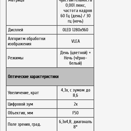
Матрица
чувствительность
0,001 люкс,
частота кадров
60 Гц (день) / 30
гц (ночь)
Дисплей
OLED 1280x960
Алгоритм обработки
VLEA
изображения
День (цветной) +
Режимы
Ночь (чёрно-
белый)
Оптические характеристики
4,3x, с зумом до
Увеличение, крат
8,6
Цифровой зум
2x
Объектив, мм
F50
6,3x4,8, диагональ
Поле зрения, град.
8°