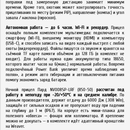
поправки под замеренную дистанцию занимает минимум
времени. Кроме того, охотник может контролировать точность
прицеливания по месту (режим PiP), направление (компас) и угол
завала / наклона (гироскоп).
Автономная работа — до 6 часов. Wi-Fi и рекордер
. Прицел
оснащён полным комплектом мультимедиа: подключается к
смартфону (Wi-Fi), внешнему монитору (HDMI) и компьютеру
(USB-C), и способен записать на видео каждый выстрел с любой
охоты (видеорекордер). Файлы пишутся со звуком и хранятся на
съёмной TF карте памяти объёмом до 128 ГБ (в комплект не
входит). Для работы нужна один аккумулятор типа 18650,
которого хватит часов на 6(макс.) нормальной работы. Вовремя
подключённый Power Bank увеличит время наблюдения «в
полях», а режим авто гибернации и автовыключения питания
помогу экономить заряд батареи.
Ночной прицел Пард NV008SP-LRF (850-50)
рассчитан под
работу в непогоду при -20/+50°C и на среднем калибре
. По
данным производителя, держит отдачу до 6000 Дж (.308 Win),
защищён от сильных осадков и не пропускает воду при падении
на глубину до 1 м (IP67). На корпусе есть мини-планка для
полезного «обвеса» — фонаря или коллиматора. И крепление
можно не докупать — в комплекте идёт адаптивный кронштейн
на Weaver.