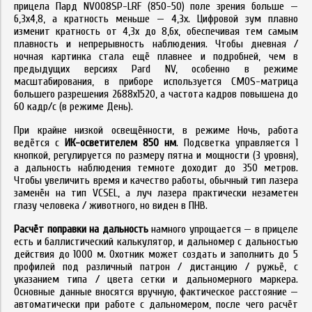
прицела Пард NV008SP-LRF (850-50) поле зрения больше —
6,3x4,8, а кратность меньше — 4,3x. Цифровой зум плавно
изменит кратность от 4,3x до 8,6x, обеспечивая тем самым
плавность и непрерывность наблюдения. Чтобы дневная /
ночная картинка стала ещё плавнее и подробней, чем в
предыдущих версиях Pard NV, особенно в режиме
масштабирования, в приборе используется CMOS-матрица
большего разрешения 2688x1520, а частота кадров повышена до
60 кадр/с (в режиме День).
При крайне низкой освещённости, в режиме Ночь, работа
ведётся с
ИК-осветителем 850 нм
. Подсветка управляется 1
кнопкой, регулируется по размеру пятна и мощности (3 уровня),
а дальность наблюдения темноте доходит до 350 метров.
Чтобы увеличить время и качество работы, обычный тип лазера
заменён на тип VCSEL, а луч лазера практически незаметен
глазу человека / животного, но виден в ПНВ.
Расчёт поправки на дальность
намного упрощается — в прицеле
есть и баллистический калькулятор, и дальномер с дальностью
действия до 1000 м. Охотник может создать и заполнить до 5
профилей под различный патрон / дистанцию / ружьё, с
указанием типа / цвета сетки и дальномерного маркера.
Основные данные вносятся вручную, фактическое расстояние —
автоматически при работе с дальномером, после чего расчёт