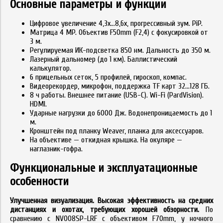
Основные параметры и функции
Цифровое увеличение 4,3x...8,6x, прогрессивный зум. PiP.
Матрица 4 MP. Объектив F50mm (F2,4) с фокусировкой от
3 м.
Регулируемая ИК-подсветка 850 нм. Дальность до 350 м.
Лазерный дальномер (до 1 км). Баллистический
калькулятор.
6 прицельных сеток, 5 профилей, гироскоп, компас.
Видеорекордер, микрофон, поддержка TF карт 32...128 ГБ.
8 ч работы. Внешнее питание (USB-C). Wi-Fi (PardVision).
HDMI.
Ударные нагрузки до 6000 Дж. Водонепроницаемость до 1
м.
Кронштейн под планку Weaver, планка для аксессуаров.
На объективе — откидная крышка. На окуляре —
наглазник-гофра.
Функциональные и эксплуатационные
особенности
Улучшенная визуализация. Высокая эффективность на средних
дистанциях и охотах, требующих хорошей обзорности.
По
сравнению с NV008SP-LRF с объективом F70mm, у ночного