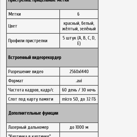
Пристрелка. Прицельные метки
Метки
6
красный, белый,
Цвет
жёлтый, зелёный
5 штук (A, B, C, D,
Профили пристрелки
E)
Встроенный видеорекордер
Разрешение видео
2560x1440
Формат
.avi
Частота кадров, кадр/с
60 день / 30 ночь
Слот под карту памяти
micro SD, до 32 ГБ
Дополнительные функции
Лазерный дальномер
до 1000 м
"Картинка в картинке"