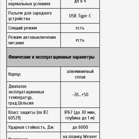
до 6 ч
нормальных условиях
Разъем для зарядного
USB Type-C
устройства
Спящий режим
есть
Режим автовыключения
есть
питания
Физические и эксплуатационные параметры
алюминиевый
Корпус
сплав
Диапазон
эксплуатационных
-20...+50
температур,
град.Цельсия
Класс защиты (по IEC
IP67 (до 30 мин,
60529)
глубина до 1 м)
Ударная стойкость, Дж
до 6000
на планку Weaver