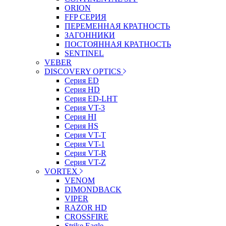
ORION
FFP СЕРИЯ
ПЕРЕМЕННАЯ КРАТНОСТЬ
ЗАГОННИКИ
ПОСТОЯННАЯ КРАТНОСТЬ
SENTINEL
VEBER
DISCOVERY OPTICS
Серия ED
Серия HD
Серия ED-LHT
Серия VT-3
Серия HI
Серия HS
Серия VT-T
Серия VT-1
Серия VT-R
Серия VT-Z
VORTEX
VENOM
DIMONDBACK
VIPER
RAZOR HD
CROSSFIRE
Strike Eagle