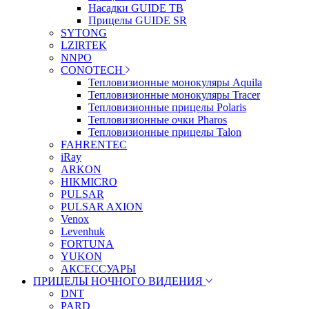
Насадки GUIDE TB
Прицелы GUIDE SR
SYTONG
LZIRTEK
NNPO
CONOTECH
Тепловизионные монокуляры Aquila
Тепловизионные монокуляры Tracer
Тепловизионные прицелы Polaris
Тепловизионные очки Pharos
Тепловизионные прицелы Talon
FAHRENTEC
iRay
ARKON
HIKMICRO
PULSAR
PULSAR AXION
Venox
Levenhuk
FORTUNA
YUKON
АКСЕССУАРЫ
ПРИЦЕЛЫ НОЧНОГО ВИДЕНИЯ
DNT
PARD