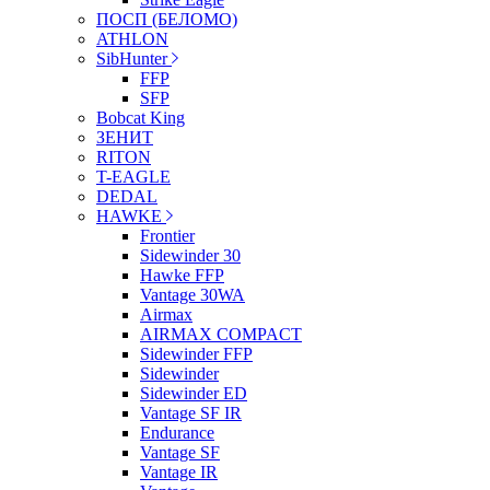
ПОСП (БЕЛОМО)
ATHLON
SibHunter
FFP
SFP
Bobcat King
ЗЕНИТ
RITON
T-EAGLE
DEDAL
HAWKE
Frontier
Sidewinder 30
Hawke FFP
Vantage 30WA
Airmax
AIRMAX COMPACT
Sidewinder FFP
Sidewinder
Sidewinder ED
Vantage SF IR
Endurance
Vantage SF
Vantage IR