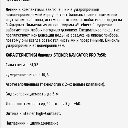
Легкий и компактный, заключенный в ударопрочный
водонепроницаемый корпус - этот бинокль станет надежным
спутником рыболова, яхтсмена, охотника и любителя походов на
байдарках. Знаменитая оптика фирмы «Steiner» безупречно
работает при любых погодных условиях. Специальное покрытие
препятствует конденсации воды из воздуха на линзах прибора,
поэтому они всегда остаются чистыми и прозрачными. Бинокль
ударопрочен и водонепроницаем.
ХАРАКТЕРИСТИКИ
бинокля
STEINER
NAVIGATOR
PRO
7
x
50:
Сила света – 51,02.
сумеречное число - 18,7.
Азотозаполненный (технология с 2-ходовым клапаном).
Водонепроницаемость до 5 м.
Диапазон температур, °С – от -20 до +60.
Оптика - Steiner High-Contrast.
Наглазники - цилиндрические.