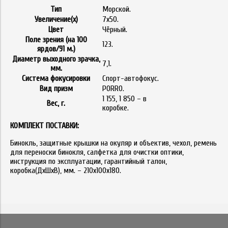
Тип
Морской.
Увеличение(x)
7х50.
Цвет
Чёрный.
Поле зрения (на 100
123.
ярдов/91 м.)
Диаметр выходного зрачка,
7,1.
мм.
Система фокусировки
Спорт-автофокус.
Вид призм
PORRO.
1 155, 1 850 – в
Вес, г.
коробке.
КОМПЛЕКТ ПОСТАВКИ:
Бинокль, защитные крышки на окуляр и объектив, чехол, ремень
для переноски бинокля, салфетка для очистки оптики,
инструкция по эксплуатации, гарантийный талон,
коробка(ДхШхВ), мм. – 210х100х180.