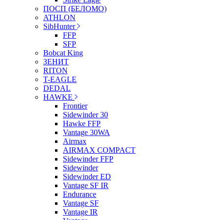
ПОСП (БЕЛОМО)
ATHLON
SibHunter
FFP
SFP
Bobcat King
ЗЕНИТ
RITON
T-EAGLE
DEDAL
HAWKE
Frontier
Sidewinder 30
Hawke FFP
Vantage 30WA
Airmax
AIRMAX COMPACT
Sidewinder FFP
Sidewinder
Sidewinder ED
Vantage SF IR
Endurance
Vantage SF
Vantage IR