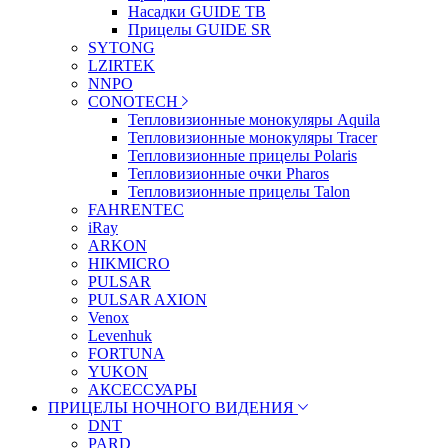
Насадки GUIDE TB
Прицелы GUIDE SR
SYTONG
LZIRTEK
NNPO
CONOTECH
Тепловизионные монокуляры Aquila
Тепловизионные монокуляры Tracer
Тепловизионные прицелы Polaris
Тепловизионные очки Pharos
Тепловизионные прицелы Talon
FAHRENTEC
iRay
ARKON
HIKMICRO
PULSAR
PULSAR AXION
Venox
Levenhuk
FORTUNA
YUKON
АКСЕССУАРЫ
ПРИЦЕЛЫ НОЧНОГО ВИДЕНИЯ
DNT
PARD