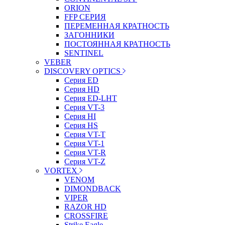
ORION
FFP СЕРИЯ
ПЕРЕМЕННАЯ КРАТНОСТЬ
ЗАГОННИКИ
ПОСТОЯННАЯ КРАТНОСТЬ
SENTINEL
VEBER
DISCOVERY OPTICS
Серия ED
Серия HD
Серия ED-LHT
Серия VT-3
Серия HI
Серия HS
Серия VT-T
Серия VT-1
Серия VT-R
Серия VT-Z
VORTEX
VENOM
DIMONDBACK
VIPER
RAZOR HD
CROSSFIRE
Strike Eagle