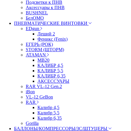
Подсветки к ПНВ
Аксессуары к ПНВ
BUSHNEL
БелОМО
ПНЕВМАТИЧЕСКИЕ ВИНТОВКИ
EDgun
Леший 2
Феникс (Fenix)
ЕГЕРЬ (РОК)
STORM (ШТОРМ)
ATAMAN
МВ20
КАЛИБР 4,5
КАЛИБР 5,5
КАЛИБР 6,35
АКСЕССУАРЫ
RAR VL-12 Gen.2
iBon
VL-12 GeBon
RAR
Калибр 4,5
Калибр 5,5
Калибр 6,35
Gorilla
БАЛЛОНЫ/КОМПРЕССОРЫ/ЗС/ШТУЦЕРЫ