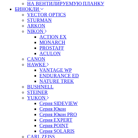
НА ВЕНТИЛИРУЕМУЮ ПЛАНКУ
БИНОКЛИ
VECTOR OPTICS
STURMAN
ARKON
NIKON
ACTION EX
MONARCH
PROSTAFF
ACULON
CANON
HAWKE
VANTAGE WP
ENDURANCE ED
NATURE TREK
BUSHNELL
STEINER
YUKON
Серия SIDEVIEW
Серия Юкон
Серия Юкон PRO
Серия EXPERT
Серия POINT
Серия SOLARIS
CARL ZEISS