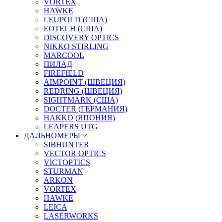
VORTEX
HAWKE
LEUPOLD (США)
EOTECH (США)
DISCOVERY OPTICS
NIKKO STIRLING
MARCOOL
ПИЛАД
FIREFIELD
AIMPOINT (ШВЕЦИЯ)
REDRING (ШВЕЦИЯ)
SIGHTMARK (США)
DOCTER (ГЕРМАНИЯ)
HAKKO (ЯПОНИЯ)
LEAPERS UTG
ДАЛЬНОМЕРЫ
SIBHUNTER
VECTOR OPTICS
VICTOPTICS
STURMAN
ARKON
VORTEX
HAWKE
LEICA
LASERWORKS