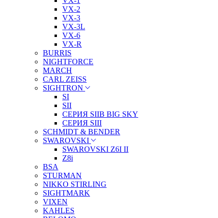
VX-1
VX-2
VX-3
VX-3L
VX-6
VX-R
BURRIS
NIGHTFORCE
MARCH
CARL ZEISS
SIGHTRON
SI
SII
СЕРИЯ SIIB BIG SKY
СЕРИЯ SIII
SCHMIDT & BENDER
SWAROVSKI
SWAROVSKI Z6I II
Z8i
BSA
STURMAN
NIKKO STIRLING
SIGHTMARK
VIXEN
KAHLES