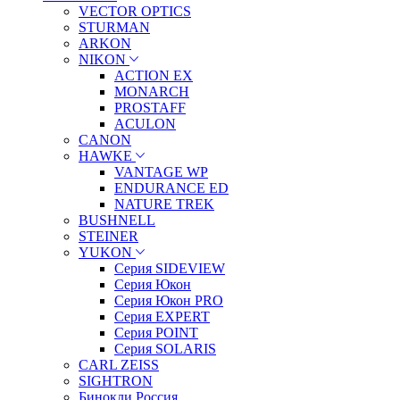
VECTOR OPTICS
STURMAN
ARKON
NIKON
ACTION EX
MONARCH
PROSTAFF
ACULON
CANON
HAWKE
VANTAGE WP
ENDURANCE ED
NATURE TREK
BUSHNELL
STEINER
YUKON
Серия SIDEVIEW
Серия Юкон
Серия Юкон PRO
Серия EXPERT
Серия POINT
Серия SOLARIS
CARL ZEISS
SIGHTRON
Бинокли Россия