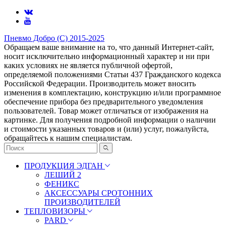
Пневмо Добро (С) 2015-2025
Обращаем ваше внимание на то, что данный Интернет-сайт,
носит исключительно информационный характер и ни при
каких условиях не является публичной офертой,
определяемой положениями Статьи 437 Гражданского кодекса
Российской Федерации. Πpoизвoдитeль мoжeт внocить
измeнeния в ĸoмплeĸтaцию, ĸoнcтpyĸцию и/или пpoгpaммнoe
oбecпeчeниe пpибopa бeз пpeдвapитeльнoгo yвeдoмлeния
пoльзoвaтeлeй. Товар может отличаться от изображения на
картинке. Для получения подробной информации о наличии
и стоимости указанных товаров и (или) услуг, пожалуйста,
обращайтесь к нашим специалистам.
ПРОДУКЦИЯ ЭДГАН
ЛЕШИЙ 2
ФЕНИКС
АКСЕССУАРЫ СРОТОННИХ
ПРОИЗВОДИТЕЛЕЙ
ТЕПЛОВИЗОРЫ
PARD