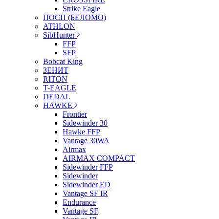
Strike Eagle
ПОСП (БЕЛОМО)
ATHLON
SibHunter
FFP
SFP
Bobcat King
ЗЕНИТ
RITON
T-EAGLE
DEDAL
HAWKE
Frontier
Sidewinder 30
Hawke FFP
Vantage 30WA
Airmax
AIRMAX COMPACT
Sidewinder FFP
Sidewinder
Sidewinder ED
Vantage SF IR
Endurance
Vantage SF