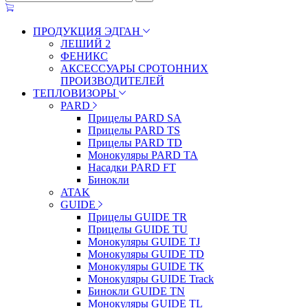
ПРОДУКЦИЯ ЭДГАН
ЛЕШИЙ 2
ФЕНИКС
АКСЕССУАРЫ СРОТОННИХ
ПРОИЗВОДИТЕЛЕЙ
ТЕПЛОВИЗОРЫ
PARD
Прицелы PARD SA
Прицелы PARD TS
Прицелы PARD TD
Монокуляры PARD TA
Насадки PARD FT
Бинокли
ATAK
GUIDE
Прицелы GUIDE TR
Прицелы GUIDE TU
Монокуляры GUIDE TJ
Монокуляры GUIDE TD
Монокуляры GUIDE TK
Монокуляры GUIDE Track
Бинокли GUIDE TN
Монокуляры GUIDE TL