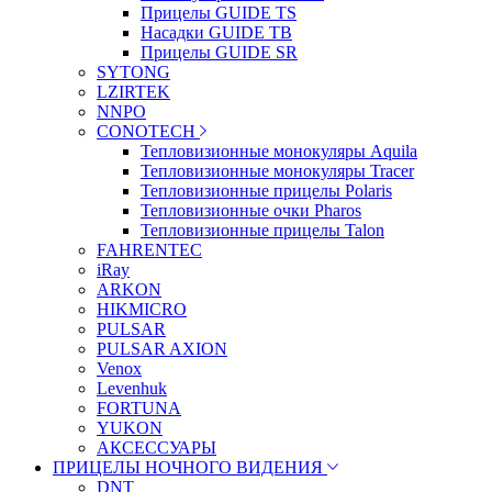
Прицелы GUIDE TS
Насадки GUIDE TB
Прицелы GUIDE SR
SYTONG
LZIRTEK
NNPO
CONOTECH
Тепловизионные монокуляры Aquila
Тепловизионные монокуляры Tracer
Тепловизионные прицелы Polaris
Тепловизионные очки Pharos
Тепловизионные прицелы Talon
FAHRENTEC
iRay
ARKON
HIKMICRO
PULSAR
PULSAR AXION
Venox
Levenhuk
FORTUNA
YUKON
АКСЕССУАРЫ
ПРИЦЕЛЫ НОЧНОГО ВИДЕНИЯ
DNT