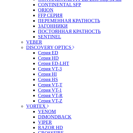
CONTINENTAL SFP
ORION
FFP СЕРИЯ
ПЕРЕМЕННАЯ КРАТНОСТЬ
ЗАГОННИКИ
ПОСТОЯННАЯ КРАТНОСТЬ
SENTINEL
VEBER
DISCOVERY OPTICS
Серия ED
Серия HD
Серия ED-LHT
Серия VT-3
Серия HI
Серия HS
Серия VT-T
Серия VT-1
Серия VT-R
Серия VT-Z
VORTEX
VENOM
DIMONDBACK
VIPER
RAZOR HD
CROSSFIRE