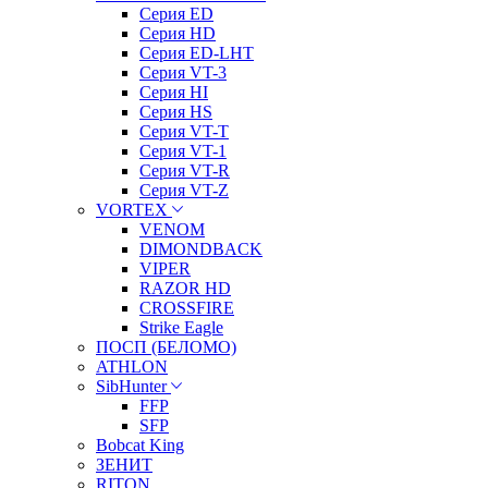
Серия ED
Серия HD
Серия ED-LHT
Серия VT-3
Серия HI
Серия HS
Серия VT-T
Серия VT-1
Серия VT-R
Серия VT-Z
VORTEX
VENOM
DIMONDBACK
VIPER
RAZOR HD
CROSSFIRE
Strike Eagle
ПОСП (БЕЛОМО)
ATHLON
SibHunter
FFP
SFP
Bobcat King
ЗЕНИТ
RITON