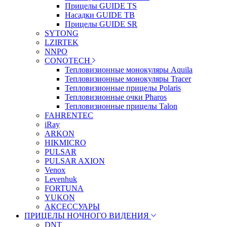
Прицелы GUIDE TS
Насадки GUIDE TB
Прицелы GUIDE SR
SYTONG
LZIRTEK
NNPO
CONOTECH
Тепловизионные монокуляры Aquila
Тепловизионные монокуляры Tracer
Тепловизионные прицелы Polaris
Тепловизионные очки Pharos
Тепловизионные прицелы Talon
FAHRENTEC
iRay
ARKON
HIKMICRO
PULSAR
PULSAR AXION
Venox
Levenhuk
FORTUNA
YUKON
АКСЕССУАРЫ
ПРИЦЕЛЫ НОЧНОГО ВИДЕНИЯ
DNT