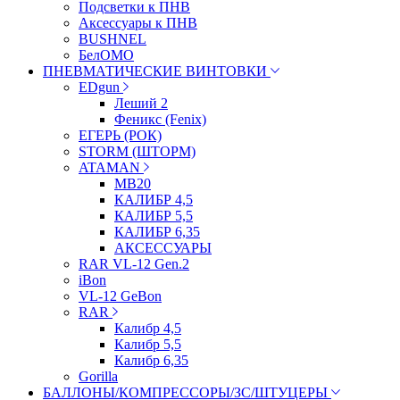
Подсветки к ПНВ
Аксессуары к ПНВ
BUSHNEL
БелОМО
ПНЕВМАТИЧЕСКИЕ ВИНТОВКИ
EDgun
Леший 2
Феникс (Fenix)
ЕГЕРЬ (РОК)
STORM (ШТОРМ)
ATAMAN
МВ20
КАЛИБР 4,5
КАЛИБР 5,5
КАЛИБР 6,35
АКСЕССУАРЫ
RAR VL-12 Gen.2
iBon
VL-12 GeBon
RAR
Калибр 4,5
Калибр 5,5
Калибр 6,35
Gorilla
БАЛЛОНЫ/КОМПРЕССОРЫ/ЗС/ШТУЦЕРЫ