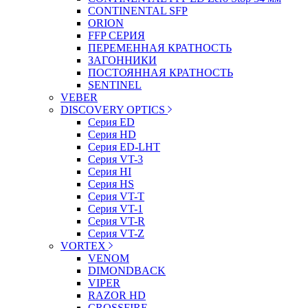
CONTINENTAL SFP
ORION
FFP СЕРИЯ
ПЕРЕМЕННАЯ КРАТНОСТЬ
ЗАГОННИКИ
ПОСТОЯННАЯ КРАТНОСТЬ
SENTINEL
VEBER
DISCOVERY OPTICS
Серия ED
Серия HD
Серия ED-LHT
Серия VT-3
Серия HI
Серия HS
Серия VT-T
Серия VT-1
Серия VT-R
Серия VT-Z
VORTEX
VENOM
DIMONDBACK
VIPER
RAZOR HD
CROSSFIRE