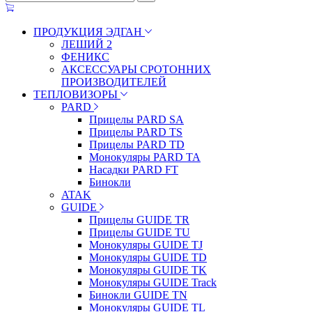
ПРОДУКЦИЯ ЭДГАН
ЛЕШИЙ 2
ФЕНИКС
АКСЕССУАРЫ СРОТОННИХ
ПРОИЗВОДИТЕЛЕЙ
ТЕПЛОВИЗОРЫ
PARD
Прицелы PARD SA
Прицелы PARD TS
Прицелы PARD TD
Монокуляры PARD TA
Насадки PARD FT
Бинокли
ATAK
GUIDE
Прицелы GUIDE TR
Прицелы GUIDE TU
Монокуляры GUIDE TJ
Монокуляры GUIDE TD
Монокуляры GUIDE TK
Монокуляры GUIDE Track
Бинокли GUIDE TN
Монокуляры GUIDE TL