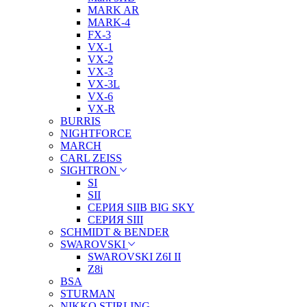
MARK AR
MARK-4
FX-3
VX-1
VX-2
VX-3
VX-3L
VX-6
VX-R
BURRIS
NIGHTFORCE
MARCH
CARL ZEISS
SIGHTRON
SI
SII
СЕРИЯ SIIB BIG SKY
СЕРИЯ SIII
SCHMIDT & BENDER
SWAROVSKI
SWAROVSKI Z6I II
Z8i
BSA
STURMAN
NIKKO STIRLING