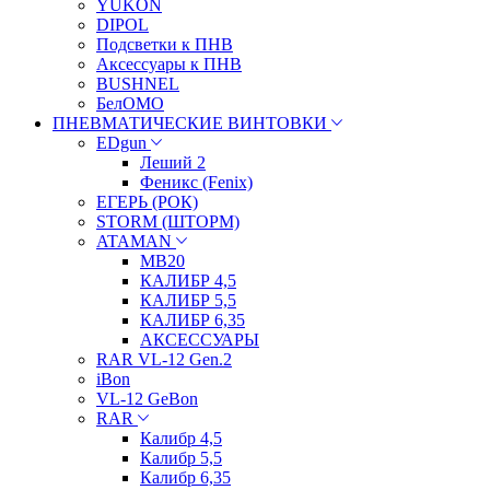
YUKON
DIPOL
Подсветки к ПНВ
Аксессуары к ПНВ
BUSHNEL
БелОМО
ПНЕВМАТИЧЕСКИЕ ВИНТОВКИ
EDgun
Леший 2
Феникс (Fenix)
ЕГЕРЬ (РОК)
STORM (ШТОРМ)
ATAMAN
МВ20
КАЛИБР 4,5
КАЛИБР 5,5
КАЛИБР 6,35
АКСЕССУАРЫ
RAR VL-12 Gen.2
iBon
VL-12 GeBon
RAR
Калибр 4,5
Калибр 5,5
Калибр 6,35