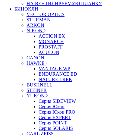
НА ВЕНТИЛИРУЕМУЮ ПЛАНКУ
БИНОКЛИ
VECTOR OPTICS
STURMAN
ARKON
NIKON
ACTION EX
MONARCH
PROSTAFF
ACULON
CANON
HAWKE
VANTAGE WP
ENDURANCE ED
NATURE TREK
BUSHNELL
STEINER
YUKON
Серия SIDEVIEW
Серия Юкон
Серия Юкон PRO
Серия EXPERT
Серия POINT
Серия SOLARIS
CARL ZEISS