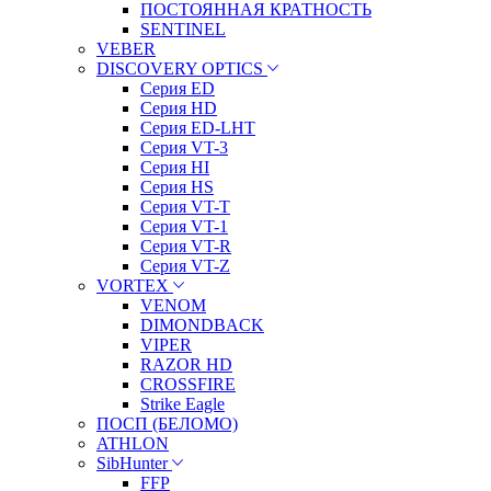
ПОСТОЯННАЯ КРАТНОСТЬ
SENTINEL
VEBER
DISCOVERY OPTICS
Серия ED
Серия HD
Серия ED-LHT
Серия VT-3
Серия HI
Серия HS
Серия VT-T
Серия VT-1
Серия VT-R
Серия VT-Z
VORTEX
VENOM
DIMONDBACK
VIPER
RAZOR HD
CROSSFIRE
Strike Eagle
ПОСП (БЕЛОМО)
ATHLON
SibHunter
FFP