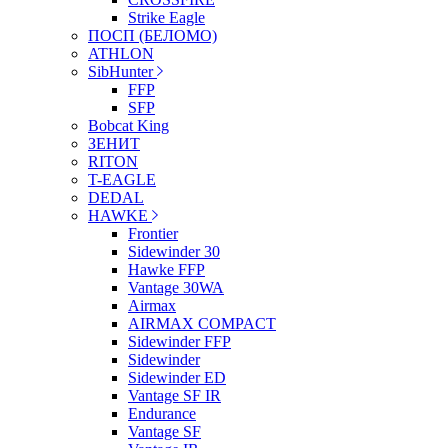
Strike Eagle
ПОСП (БЕЛОМО)
ATHLON
SibHunter
FFP
SFP
Bobcat King
ЗЕНИТ
RITON
T-EAGLE
DEDAL
HAWKE
Frontier
Sidewinder 30
Hawke FFP
Vantage 30WA
Airmax
AIRMAX COMPACT
Sidewinder FFP
Sidewinder
Sidewinder ED
Vantage SF IR
Endurance
Vantage SF