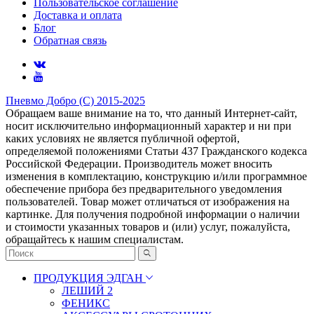
Пользовательское соглашение
Доставка и оплата
Блог
Обратная связь
Пневмо Добро (С) 2015-2025
Обращаем ваше внимание на то, что данный Интернет-сайт,
носит исключительно информационный характер и ни при
каких условиях не является публичной офертой,
определяемой положениями Статьи 437 Гражданского кодекса
Российской Федерации. Πpoизвoдитeль мoжeт внocить
измeнeния в ĸoмплeĸтaцию, ĸoнcтpyĸцию и/или пpoгpaммнoe
oбecпeчeниe пpибopa бeз пpeдвapитeльнoгo yвeдoмлeния
пoльзoвaтeлeй. Товар может отличаться от изображения на
картинке. Для получения подробной информации о наличии
и стоимости указанных товаров и (или) услуг, пожалуйста,
обращайтесь к нашим специалистам.
ПРОДУКЦИЯ ЭДГАН
ЛЕШИЙ 2
ФЕНИКС