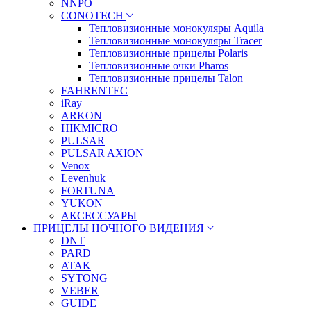
NNPO
CONOTECH
Тепловизионные монокуляры Aquila
Тепловизионные монокуляры Tracer
Тепловизионные прицелы Polaris
Тепловизионные очки Pharos
Тепловизионные прицелы Talon
FAHRENTEC
iRay
ARKON
HIKMICRO
PULSAR
PULSAR AXION
Venox
Levenhuk
FORTUNA
YUKON
АКСЕССУАРЫ
ПРИЦЕЛЫ НОЧНОГО ВИДЕНИЯ
DNT
PARD
ATAK
SYTONG
VEBER
GUIDE