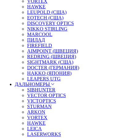
VORTEX
HAWKE
LEUPOLD (США)
EOTECH (США)
DISCOVERY OPTICS
NIKKO STIRLING
MARCOOL
ПИЛАД
FIREFIELD
AIMPOINT (ШВЕЦИЯ)
REDRING (ШВЕЦИЯ)
SIGHTMARK (США)
DOCTER (ГЕРМАНИЯ)
HAKKO (ЯПОНИЯ)
LEAPERS UTG
ДАЛЬНОМЕРЫ
SIBHUNTER
VECTOR OPTICS
VICTOPTICS
STURMAN
ARKON
VORTEX
HAWKE
LEICA
LASERWORKS