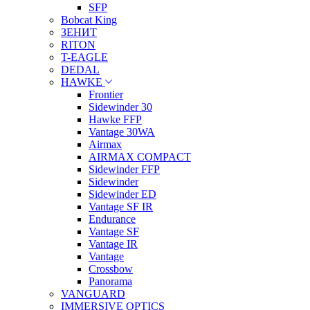
SFP
Bobcat King
ЗЕНИТ
RITON
T-EAGLE
DEDAL
HAWKE
Frontier
Sidewinder 30
Hawke FFP
Vantage 30WA
Airmax
AIRMAX COMPACT
Sidewinder FFP
Sidewinder
Sidewinder ED
Vantage SF IR
Endurance
Vantage SF
Vantage IR
Vantage
Crossbow
Panorama
VANGUARD
IMMERSIVE OPTICS