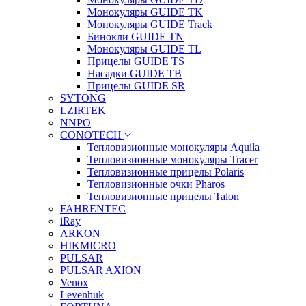
Монокуляры GUIDE TK
Монокуляры GUIDE Track
Бинокли GUIDE TN
Монокуляры GUIDE TL
Прицелы GUIDE TS
Насадки GUIDE TB
Прицелы GUIDE SR
SYTONG
LZIRTEK
NNPO
CONOTECH
Тепловизионные монокуляры Aquila
Тепловизионные монокуляры Tracer
Тепловизионные прицелы Polaris
Тепловизионные очки Pharos
Тепловизионные прицелы Talon
FAHRENTEC
iRay
ARKON
HIKMICRO
PULSAR
PULSAR AXION
Venox
Levenhuk