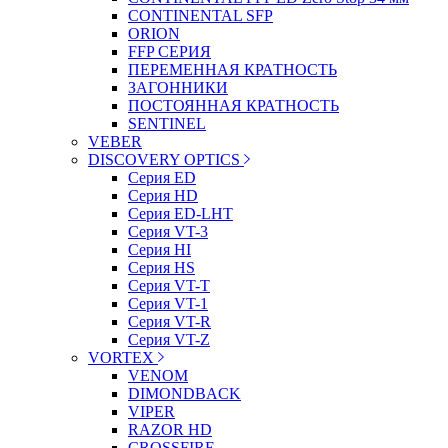
CONTINENTAL SFP
ORION
FFP СЕРИЯ
ПЕРЕМЕННАЯ КРАТНОСТЬ
ЗАГОННИКИ
ПОСТОЯННАЯ КРАТНОСТЬ
SENTINEL
VEBER
DISCOVERY OPTICS
Серия ED
Серия HD
Серия ED-LHT
Серия VT-3
Серия HI
Серия HS
Серия VT-T
Серия VT-1
Серия VT-R
Серия VT-Z
VORTEX
VENOM
DIMONDBACK
VIPER
RAZOR HD
CROSSFIRE