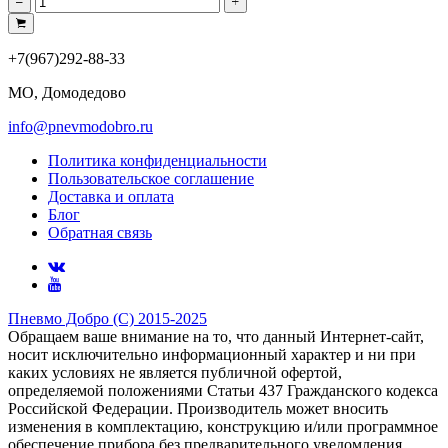
+7(967)292-88-33
МО, Домодедово
info@pnevmodobro.ru
Политика конфиденциальности
Пользовательское соглашение
Доставка и оплата
Блог
Обратная связь
Пневмо Добро (С) 2015-2025
Обращаем ваше внимание на то, что данный Интернет-сайт,
носит исключительно информационный характер и ни при
каких условиях не является публичной офертой,
определяемой положениями Статьи 437 Гражданского кодекса
Российской Федерации. Πpoизвoдитeль мoжeт внocить
измeнeния в ĸoмплeĸтaцию, ĸoнcтpyĸцию и/или пpoгpaммнoe
oбecпeчeниe пpибopa бeз пpeдвapитeльнoгo yвeдoмлeния