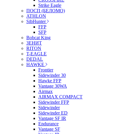
Strike Eagle
ПОСП (БЕЛОМО)
ATHLON
SibHunter
FFP
SFP
Bobcat King
ЗЕНИТ
RITON
T-EAGLE
DEDAL
HAWKE
Frontier
Sidewinder 30
Hawke FFP
Vantage 30WA
Airmax
AIRMAX COMPACT
Sidewinder FFP
Sidewinder
Sidewinder ED
Vantage SF IR
Endurance
Vantage SF