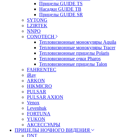
Прицелы GUIDE TS
Насадки GUIDE TB
Прицелы GUIDE SR
SYTONG
LZIRTEK
NNPO
CONOTECH
Тепловизионные монокуляры Aquila
Тепловизионные монокуляры Tracer
Тепловизионные прицелы Polaris
Тепловизионные очки Pharos
Тепловизионные прицелы Talon
FAHRENTEC
iRay
ARKON
HIKMICRO
PULSAR
PULSAR AXION
Venox
Levenhuk
FORTUNA
YUKON
АКСЕССУАРЫ
ПРИЦЕЛЫ НОЧНОГО ВИДЕНИЯ
DNT