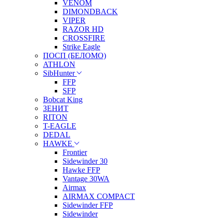
VENOM
DIMONDBACK
VIPER
RAZOR HD
CROSSFIRE
Strike Eagle
ПОСП (БЕЛОМО)
ATHLON
SibHunter
FFP
SFP
Bobcat King
ЗЕНИТ
RITON
T-EAGLE
DEDAL
HAWKE
Frontier
Sidewinder 30
Hawke FFP
Vantage 30WA
Airmax
AIRMAX COMPACT
Sidewinder FFP
Sidewinder