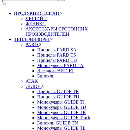
ПРОДУКЦИЯ ЭДГАН
ЛЕШИЙ 2
ФЕНИКС
АКСЕССУАРЫ СРОТОННИХ
ПРОИЗВОДИТЕЛЕЙ
ТЕПЛОВИЗОРЫ
PARD
Прицелы PARD SA
Прицелы PARD TS
Прицелы PARD TD
Монокуляры PARD TA
Насадки PARD FT
Бинокли
ATAK
GUIDE
Прицелы GUIDE TR
Прицелы GUIDE TU
Монокуляры GUIDE TJ
Монокуляры GUIDE TD
Монокуляры GUIDE TK
Монокуляры GUIDE Track
Бинокли GUIDE TN
Монокуляры GUIDE TL