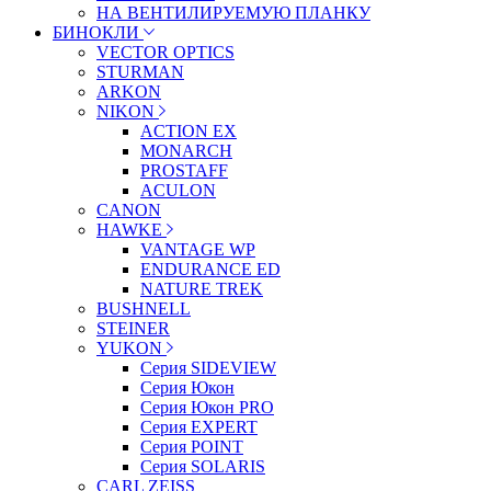
НА ВЕНТИЛИРУЕМУЮ ПЛАНКУ
БИНОКЛИ
VECTOR OPTICS
STURMAN
ARKON
NIKON
ACTION EX
MONARCH
PROSTAFF
ACULON
CANON
HAWKE
VANTAGE WP
ENDURANCE ED
NATURE TREK
BUSHNELL
STEINER
YUKON
Серия SIDEVIEW
Серия Юкон
Серия Юкон PRO
Серия EXPERT
Серия POINT
Серия SOLARIS
CARL ZEISS