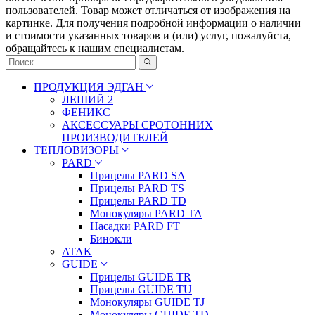
пoльзoвaтeлeй. Товар может отличаться от изображения на
картинке. Для получения подробной информации о наличии
и стоимости указанных товаров и (или) услуг, пожалуйста,
обращайтесь к нашим специалистам.
ПРОДУКЦИЯ ЭДГАН
ЛЕШИЙ 2
ФЕНИКС
АКСЕССУАРЫ СРОТОННИХ
ПРОИЗВОДИТЕЛЕЙ
ТЕПЛОВИЗОРЫ
PARD
Прицелы PARD SA
Прицелы PARD TS
Прицелы PARD TD
Монокуляры PARD TA
Насадки PARD FT
Бинокли
ATAK
GUIDE
Прицелы GUIDE TR
Прицелы GUIDE TU
Монокуляры GUIDE TJ
Монокуляры GUIDE TD