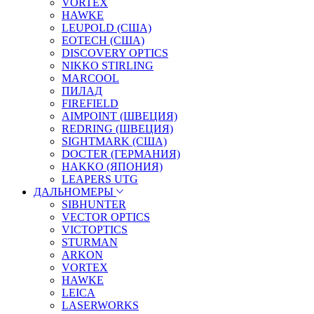
VORTEX
HAWKE
LEUPOLD (США)
EOTECH (США)
DISCOVERY OPTICS
NIKKO STIRLING
MARCOOL
ПИЛАД
FIREFIELD
AIMPOINT (ШВЕЦИЯ)
REDRING (ШВЕЦИЯ)
SIGHTMARK (США)
DOCTER (ГЕРМАНИЯ)
HAKKO (ЯПОНИЯ)
LEAPERS UTG
ДАЛЬНОМЕРЫ
SIBHUNTER
VECTOR OPTICS
VICTOPTICS
STURMAN
ARKON
VORTEX
HAWKE
LEICA
LASERWORKS