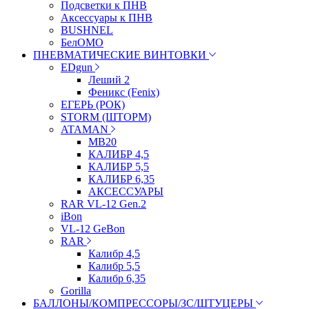
Подсветки к ПНВ
Аксессуары к ПНВ
BUSHNEL
БелОМО
ПНЕВМАТИЧЕСКИЕ ВИНТОВКИ
EDgun
Леший 2
Феникс (Fenix)
ЕГЕРЬ (РОК)
STORM (ШТОРМ)
ATAMAN
МВ20
КАЛИБР 4,5
КАЛИБР 5,5
КАЛИБР 6,35
АКСЕССУАРЫ
RAR VL-12 Gen.2
iBon
VL-12 GeBon
RAR
Калибр 4,5
Калибр 5,5
Калибр 6,35
Gorilla
БАЛЛОНЫ/КОМПРЕССОРЫ/ЗС/ШТУЦЕРЫ