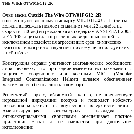
THE WIRE OTW01FG12-2R
Очки-маска
Outside The Wire OTW01FG12–2R
соответствуют военному стандарту MIL-DTL-43511D (линза
должна выдержать прямое попадание пули .22 калибра на
скорости 180 м/с) и гражданским стандартам ANSI Z87.1-2003
и EN 166 защиты глаз от различных видов опасностей, за
исключением воздействия агрессивных сред, химических
реагентов и лазерного излучения, поэтому не используйте их
в пейнтболе.
Конструкция оправы учитывает анатомические особенности
лица человека, что при одновременном использовании с
защитным спортивным или военным MICH (Modular
Integrated Communications Helmet) шлемом обеспечивает
максимальную безопасность и комфорт.
Решетчатый каркас, обтянутый тканью, не препятствует
нормальной циркуляции воздуха и позволяет избежать
появления конденсата на внутренней поверхности линзы.
Амортизирующая огнеупорная накладка с
антибактериальными свойствами обеспечивает плотное
прилегание маски и не сминается при длительном
использовании.