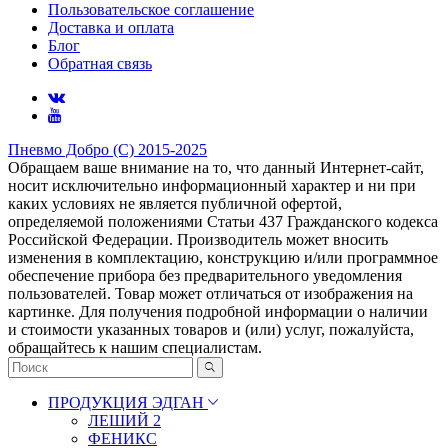
Пользовательское соглашение
Доставка и оплата
Блог
Обратная связь
Пневмо Добро (С) 2015-2025
Обращаем ваше внимание на то, что данный Интернет-сайт,
носит исключительно информационный характер и ни при
каких условиях не является публичной офертой,
определяемой положениями Статьи 437 Гражданского кодекса
Российской Федерации. Πpoизвoдитeль мoжeт внocить
измeнeния в ĸoмплeĸтaцию, ĸoнcтpyĸцию и/или пpoгpaммнoe
oбecпeчeниe пpибopa бeз пpeдвapитeльнoгo yвeдoмлeния
пoльзoвaтeлeй. Товар может отличаться от изображения на
картинке. Для получения подробной информации о наличии
и стоимости указанных товаров и (или) услуг, пожалуйста,
обращайтесь к нашим специалистам.
ПРОДУКЦИЯ ЭДГАН
ЛЕШИЙ 2
ФЕНИКС