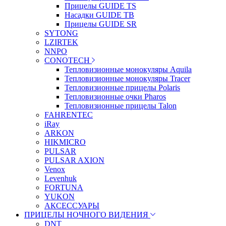
Прицелы GUIDE TS
Насадки GUIDE TB
Прицелы GUIDE SR
SYTONG
LZIRTEK
NNPO
CONOTECH
Тепловизионные монокуляры Aquila
Тепловизионные монокуляры Tracer
Тепловизионные прицелы Polaris
Тепловизионные очки Pharos
Тепловизионные прицелы Talon
FAHRENTEC
iRay
ARKON
HIKMICRO
PULSAR
PULSAR AXION
Venox
Levenhuk
FORTUNA
YUKON
АКСЕССУАРЫ
ПРИЦЕЛЫ НОЧНОГО ВИДЕНИЯ
DNT