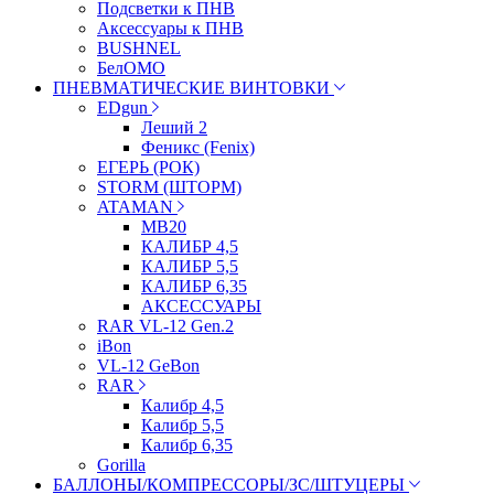
Подсветки к ПНВ
Аксессуары к ПНВ
BUSHNEL
БелОМО
ПНЕВМАТИЧЕСКИЕ ВИНТОВКИ
EDgun
Леший 2
Феникс (Fenix)
ЕГЕРЬ (РОК)
STORM (ШТОРМ)
ATAMAN
МВ20
КАЛИБР 4,5
КАЛИБР 5,5
КАЛИБР 6,35
АКСЕССУАРЫ
RAR VL-12 Gen.2
iBon
VL-12 GeBon
RAR
Калибр 4,5
Калибр 5,5
Калибр 6,35
Gorilla
БАЛЛОНЫ/КОМПРЕССОРЫ/ЗС/ШТУЦЕРЫ