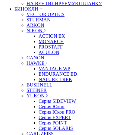
НА ВЕНТИЛИРУЕМУЮ ПЛАНКУ
БИНОКЛИ
VECTOR OPTICS
STURMAN
ARKON
NIKON
ACTION EX
MONARCH
PROSTAFF
ACULON
CANON
HAWKE
VANTAGE WP
ENDURANCE ED
NATURE TREK
BUSHNELL
STEINER
YUKON
Серия SIDEVIEW
Серия Юкон
Серия Юкон PRO
Серия EXPERT
Серия POINT
Серия SOLARIS
CARL ZEISS