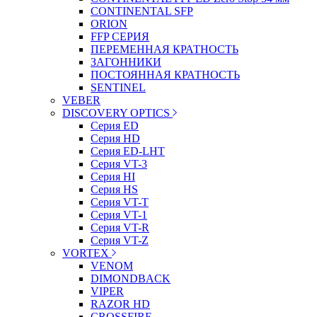
CONTINENTAL SFP
ORION
FFP СЕРИЯ
ПЕРЕМЕННАЯ КРАТНОСТЬ
ЗАГОННИКИ
ПОСТОЯННАЯ КРАТНОСТЬ
SENTINEL
VEBER
DISCOVERY OPTICS
Серия ED
Серия HD
Серия ED-LHT
Серия VT-3
Серия HI
Серия HS
Серия VT-T
Серия VT-1
Серия VT-R
Серия VT-Z
VORTEX
VENOM
DIMONDBACK
VIPER
RAZOR HD
CROSSFIRE