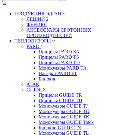
ПРОДУКЦИЯ ЭДГАН
ЛЕШИЙ 2
ФЕНИКС
АКСЕССУАРЫ СРОТОННИХ
ПРОИЗВОДИТЕЛЕЙ
ТЕПЛОВИЗОРЫ
PARD
Прицелы PARD SA
Прицелы PARD TS
Прицелы PARD TD
Монокуляры PARD TA
Насадки PARD FT
Бинокли
ATAK
GUIDE
Прицелы GUIDE TR
Прицелы GUIDE TU
Монокуляры GUIDE TJ
Монокуляры GUIDE TD
Монокуляры GUIDE TK
Монокуляры GUIDE Track
Бинокли GUIDE TN
Монокуляры GUIDE TL