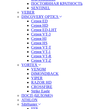
ПОСТОЯННАЯ КРАТНОСТЬ
SENTINEL
VEBER
DISCOVERY OPTICS
Серия ED
Серия HD
Серия ED-LHT
Серия VT-3
Серия HI
Серия HS
Серия VT-T
Серия VT-1
Серия VT-R
Серия VT-Z
VORTEX
VENOM
DIMONDBACK
VIPER
RAZOR HD
CROSSFIRE
Strike Eagle
ПОСП (БЕЛОМО)
ATHLON
SibHunter
FFP