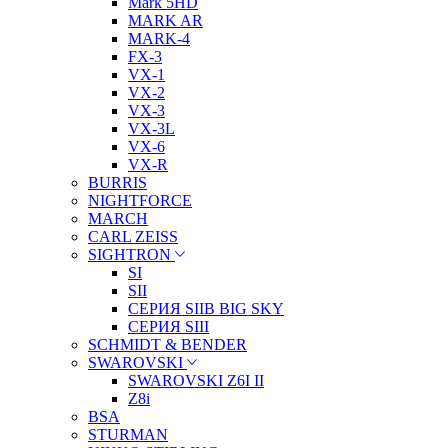
Mark 5HD
MARK AR
MARK-4
FX-3
VX-1
VX-2
VX-3
VX-3L
VX-6
VX-R
BURRIS
NIGHTFORCE
MARCH
CARL ZEISS
SIGHTRON
SI
SII
СЕРИЯ SIIB BIG SKY
СЕРИЯ SIII
SCHMIDT & BENDER
SWAROVSKI
SWAROVSKI Z6I II
Z8i
BSA
STURMAN