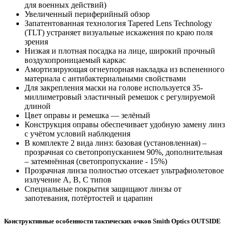
для военных действий)
Увеличенный периферийный обзор
Запатентованная технология Tapered Lens Technology
(TLT) устраняет визуальные искажения по краю поля
зрения
Низкая и плотная посадка на лице, широкий прочный
воздухопроницаемый каркас
Амортизирующая огнеупорная накладка из вспененного
материала с антибактериальными свойствами
Для закрепления маски на голове используется 35-
миллиметровый эластичный ремешок с регулируемой
длиной
Цвет оправы и ремешка — зелёный
Конструкция оправы обеспечивает удобную замену линз
с учётом условий наблюдения
В комплекте 2 вида линз: базовая (установленная) –
прозрачная со светопропусканием 90%, дополнительная
– затемнённая (светопропускание - 15%)
Прозрачная линза полностью отсекает ультрафиолетовое
излучение A, B, C типов
Специальные покрытия защищают линзы от
запотевания, потёртостей и царапин
Конструктивные особенности тактических очков Smith Optics OUTSIDE