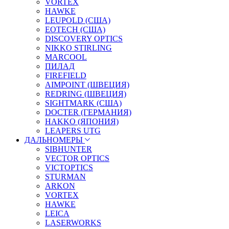
VORTEX
HAWKE
LEUPOLD (США)
EOTECH (США)
DISCOVERY OPTICS
NIKKO STIRLING
MARCOOL
ПИЛАД
FIREFIELD
AIMPOINT (ШВЕЦИЯ)
REDRING (ШВЕЦИЯ)
SIGHTMARK (США)
DOCTER (ГЕРМАНИЯ)
HAKKO (ЯПОНИЯ)
LEAPERS UTG
ДАЛЬНОМЕРЫ
SIBHUNTER
VECTOR OPTICS
VICTOPTICS
STURMAN
ARKON
VORTEX
HAWKE
LEICA
LASERWORKS