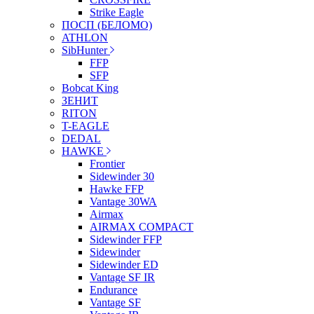
Strike Eagle
ПОСП (БЕЛОМО)
ATHLON
SibHunter
FFP
SFP
Bobcat King
ЗЕНИТ
RITON
T-EAGLE
DEDAL
HAWKE
Frontier
Sidewinder 30
Hawke FFP
Vantage 30WA
Airmax
AIRMAX COMPACT
Sidewinder FFP
Sidewinder
Sidewinder ED
Vantage SF IR
Endurance
Vantage SF