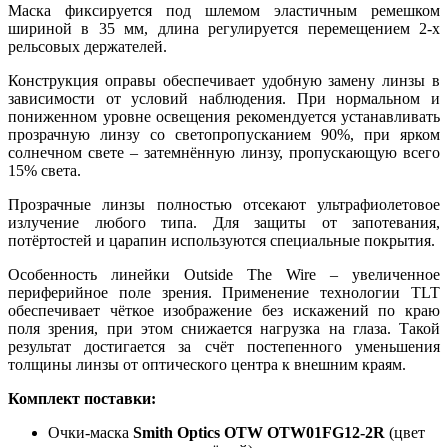
Маска фиксируется под шлемом эластичным ремешком
шириной в 35 мм, длина регулируется перемещением 2-х
рельсовых держателей.
Конструкция оправы обеспечивает удобную замену линзы в
зависимости от условий наблюдения. При нормальном и
пониженном уровне освещения рекомендуется устанавливать
прозрачную линзу со светопропусканием 90%, при ярком
солнечном свете – затемнённую линзу, пропускающую всего
15% света.
Прозрачные линзы полностью отсекают ультрафиолетовое
излучение любого типа. Для защиты от запотевания,
потёртостей и царапин используются специальные покрытия.
Особенность линейки Outside The Wire – увеличенное
периферийное поле зрения. Применение технологии TLT
обеспечивает чёткое изображение без искажений по краю
поля зрения, при этом снижается нагрузка на глаза. Такой
результат достигается за счёт постепенного уменьшения
толщины линзы от оптического центра к внешним краям.
Комплект поставки:
Очки-маска
Smith Optics OTW OTW01FG12-2R
(цвет