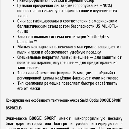
Низкопрофильная посадка и хороший обзор
Цельная прозрачная линза (светопропускание – 90%)
полностью отсекает ультрафиолетовое излучение всех
типов
Очки сертифицированы в соответствии с американским
баллистическим стандартом безопасности US MIL-DTL-
43511D
Запатентованная система вентиляции Smith Optics
Regulator™
Мягкая накладка из вспененного материала защищает от
пыли и грязи и обеспечивает удобную посадку
Специальные покрытия линзы: внешнее — для защиты от
появления царапин, внутреннее — для предотвращения
запотевания
Эластичный ремешок (ширина 15 мм, цвет — чёрный) с
регулировкой длины надёжно фиксирует очки на голове
Тип крепления ремешка позволяет быстро отстёгивать
его от маски
Конструктивные особенности тактических очков Smith Optics BOOGIE SPORT
BSPBKCL13
Очки-маска
B
OOGIE SPORT
имеют низкопрофильную посадку,
благодаря которой они быстро и удобно интегрируются с
защитными шлемами различной конструкции. По нижнему