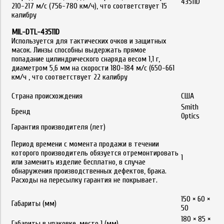
43511D
210-217 м/с (756-780 км/ч), что соответствует 15
калибру
MIL-DTL-43511D
Используется для тактических очков и защитных
масок. Линзы способны выдержать прямое
попадание цилиндрического снаряда весом 1,1 г,
диаметром 5,6 мм на скорости 180-184 м/с (650-661
км/ч , что соответствует 22 калибру
Страна происхождения
США
Smith
Бренд
Optics
Гарантия производителя (лет)
Период времени с момента продажи в течении
которого производитель обязуется отремонтировать
1
или заменить изделие бесплатно, в случае
обнаружения производственных дефектов, брака.
Расходы на пересылку гарантия не покрывает.
150 × 60 ×
Габариты (мм)
50
180 × 85 ×
Габариты в упаковке, место 1 (мм)