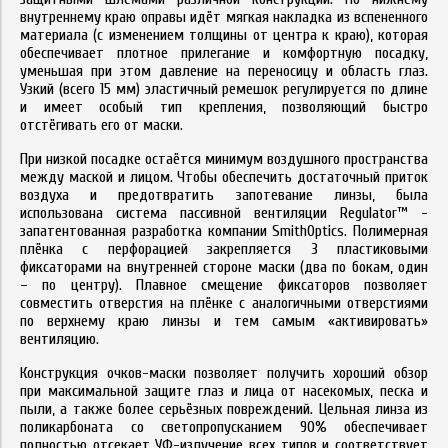
внутреннему краю оправы идёт мягкая накладка из вспененного
материала (с изменением толщины от центра к краю), которая
обеспечивает плотное прилегание и комфортную посадку,
уменьшая при этом давление на переносицу и область глаз.
Узкий (всего 15 мм) эластичный ремешок регулируется по длине
и имеет особый тип крепления, позволяющий быстро
отстёгивать его от маски.
При низкой посадке остаётся минимум воздушного пространства
между маской и лицом. Чтобы обеспечить достаточный приток
воздуха и предотвратить запотевание линзы, была
использована система пассивной вентиляции Regulator™ -
запатентованная разработка компании SmithOptics. Полимерная
плёнка с перфорацией закрепляется 3 пластиковыми
фиксаторами на внутренней стороне маски (два по бокам, один
– по центру). Плавное смещение фиксаторов позволяет
совместить отверстия на плёнке с аналогичными отверстиями
по верхнему краю линзы и тем самым «активировать»
вентиляцию.
Конструкция очков-маски позволяет получить хороший обзор
при максимальной защите глаз и лица от насекомых, песка и
пыли, а также более серьёзных повреждений. Цельная линза из
поликарбоната со светопропусканием 90% обеспечивает
полностью отсекает УФ-излучение всех типов и соответствует