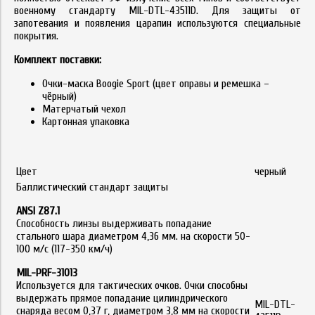
военному стандарту MIL-DTL-43511D. Для защиты от
запотевания и появления царапин используются специальные
покрытия.
Комплект поставки:
Очки-маска Boogie Sport (цвет оправы и ремешка –
чёрный)
Матерчатый чехол
Картонная упаковка
Цвет
черный
Баллистический стандарт защиты
ANSI Z87.1
Способность линзы выдерживать попадание
стального шара диаметром 4,36 мм. на скорости 50-
100 м/с (117-350 км/ч)
MIL-PRF-31013
Используется для тактических очков. Очки способны
выдержать прямое попадание цилиндрического
MIL-DTL-
снаряда весом 0,37 г, диаметром 3,8 мм на скорости