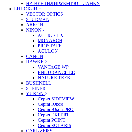
НА ВЕНТИЛИРУЕМУЮ ПЛАНКУ
БИНОКЛИ
VECTOR OPTICS
STURMAN
ARKON
NIKON
ACTION EX
MONARCH
PROSTAFF
ACULON
CANON
HAWKE
VANTAGE WP
ENDURANCE ED
NATURE TREK
BUSHNELL
STEINER
YUKON
Серия SIDEVIEW
Серия Юкон
Серия Юкон PRO
Серия EXPERT
Серия POINT
Серия SOLARIS
CARL ZEISS