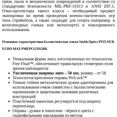
грязи, пыли и механических повреждений в соответствие со
стандартами безопасности MIL-PRF-31013 и ANSI Z87.1.
Очки-протекторы такого класса – необходимый предмет
экипировки во время проведения военно-тактических игр
типа страйкбола, а также подходят для спорта (например, в
велосипедных гонках или мотоспорте) и повседневного
использования.
Основные характеристики баллистических очков Smith Optics PIVLOCK
ECHO MAX PMEPCGYIGBK
Уникальная форма линз, изготовленных по технологии
Free Float™, обеспечивает правильную геометрию поля
зрения наблюдателя
Увеличенная ширина линз – 50 мм
, размер – от 58
Технология крепления оправы PivLock™
Тонкие гибкие металлические дужки адаптированы для
использования очков совместно с баллистическими
наушниками и защитными шлемами различных
конструкций
Пластичный наносник регулируется под ширину
переносицы
Оправа - дужки и наносник - чёрного цвета с
гидрофильными накладками из мегола