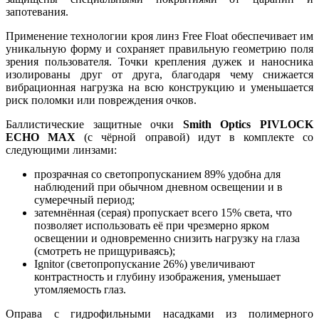
запотевания.
Применение технологии кроя линз Free Float обеспечивает им
уникальную форму и сохраняет правильную геометрию поля
зрения пользователя. Точки крепления дужек и наносника
изолированы друг от друга, благодаря чему снижается
вибрационная нагрузка на всю конструкцию и уменьшается
риск поломки или повреждения очков.
Баллистические защитные очки
Smith Optics PIVLOCK
ECHO MAX
(с чёрной оправой) идут в комплекте со
следующими линзами:
прозрачная со светопропусканием 89% удобна для
наблюдений при обычном дневном освещении и в
сумеречный период;
затемнённая (серая) пропускает всего 15% света, что
позволяет использовать её при чрезмерно ярком
освещении и одновременно снизить нагрузку на глаза
(смотреть не прищуриваясь);
Ignitor (светопропускание 26%) увеличивают
контрастность и глубину изображения, уменьшает
утомляемость глаз.
Оправа с гидрофильными насадками из полимерного