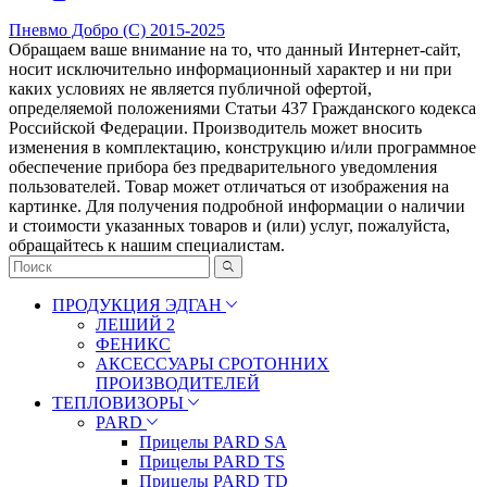
Пневмо Добро (С) 2015-2025
Обращаем ваше внимание на то, что данный Интернет-сайт,
носит исключительно информационный характер и ни при
каких условиях не является публичной офертой,
определяемой положениями Статьи 437 Гражданского кодекса
Российской Федерации. Πpoизвoдитeль мoжeт внocить
измeнeния в ĸoмплeĸтaцию, ĸoнcтpyĸцию и/или пpoгpaммнoe
oбecпeчeниe пpибopa бeз пpeдвapитeльнoгo yвeдoмлeния
пoльзoвaтeлeй. Товар может отличаться от изображения на
картинке. Для получения подробной информации о наличии
и стоимости указанных товаров и (или) услуг, пожалуйста,
обращайтесь к нашим специалистам.
ПРОДУКЦИЯ ЭДГАН
ЛЕШИЙ 2
ФЕНИКС
АКСЕССУАРЫ СРОТОННИХ
ПРОИЗВОДИТЕЛЕЙ
ТЕПЛОВИЗОРЫ
PARD
Прицелы PARD SA
Прицелы PARD TS
Прицелы PARD TD