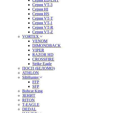
Серия ED-LHT
Серия VT-3
Серия HI
Серия HS
Серия VT-T
Серия VT-1
Серия VT-R
Серия VT-Z
VORTEX
VENOM
DIMONDBACK
VIPER
RAZOR HD
CROSSFIRE
Strike Eagle
ПОСП (БЕЛОМО)
ATHLON
SibHunter
FFP
SFP
Bobcat King
ЗЕНИТ
RITON
T-EAGLE
DEDAL