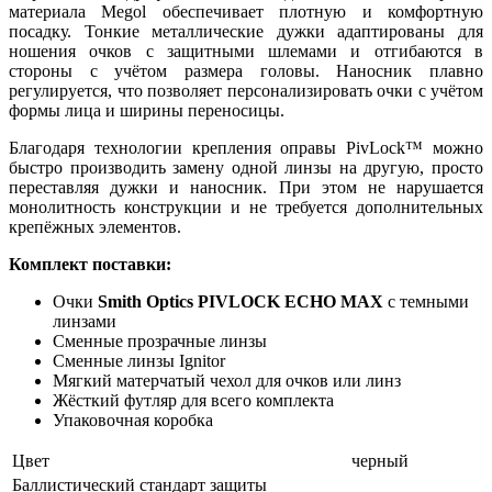
материала Megol обеспечивает плотную и комфортную
посадку. Тонкие металлические дужки адаптированы для
ношения очков с защитными шлемами и отгибаются в
стороны с учётом размера головы. Наносник плавно
регулируется, что позволяет персонализировать очки с учётом
формы лица и ширины переносицы.
Благодаря технологии крепления оправы PivLock™ можно
быстро производить замену одной линзы на другую, просто
переставляя дужки и наносник. При этом не нарушается
монолитность конструкции и не требуется дополнительных
крепёжных элементов.
Комплект поставки:
Очки
Smith Optics PIVLOCK ECHO MAX
с темными
линзами
Сменные прозрачные линзы
Сменные линзы Ignitor
Мягкий матерчатый чехол для очков или линз
Жёсткий футляр для всего комплекта
Упаковочная коробка
Цвет
черный
Баллистический стандарт защиты