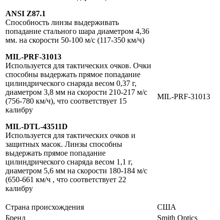
ANSI Z87.1
Способность линзы выдерживать
попадание стального шара диаметром 4,36
мм. на скорости 50-100 м/с (117-350 км/ч)
MIL-PRF-31013
Используется для тактических очков. Очки
способны выдержать прямое попадание
цилиндрического снаряда весом 0,37 г,
диаметром 3,8 мм на скорости 210-217 м/с
MIL-PRF-31013
(756-780 км/ч), что соответствует 15
калибру
MIL-DTL-43511D
Используется для тактических очков и
защитных масок. Линзы способны
выдержать прямое попадание
цилиндрического снаряда весом 1,1 г,
диаметром 5,6 мм на скорости 180-184 м/с
(650-661 км/ч , что соответствует 22
калибру
Страна происхождения
США
Бренд
Smith Optics