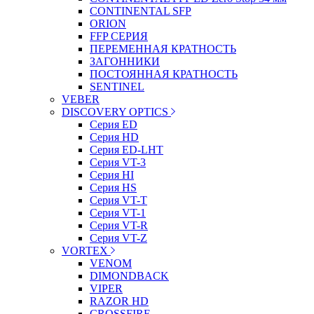
CONTINENTAL SFP
ORION
FFP СЕРИЯ
ПЕРЕМЕННАЯ КРАТНОСТЬ
ЗАГОННИКИ
ПОСТОЯННАЯ КРАТНОСТЬ
SENTINEL
VEBER
DISCOVERY OPTICS
Серия ED
Серия HD
Серия ED-LHT
Серия VT-3
Серия HI
Серия HS
Серия VT-T
Серия VT-1
Серия VT-R
Серия VT-Z
VORTEX
VENOM
DIMONDBACK
VIPER
RAZOR HD
CROSSFIRE