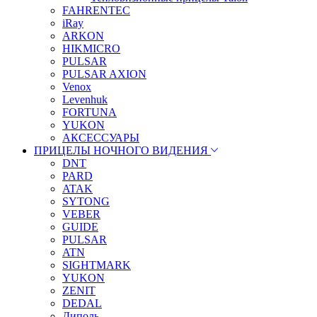
FAHRENTEC
iRay
ARKON
HIKMICRO
PULSAR
PULSAR AXION
Venox
Levenhuk
FORTUNA
YUKON
АКСЕССУАРЫ
ПРИЦЕЛЫ НОЧНОГО ВИДЕНИЯ
DNT
PARD
ATAK
SYTONG
VEBER
GUIDE
PULSAR
ATN
SIGHTMARK
YUKON
ZENIT
DEDAL
Диполь