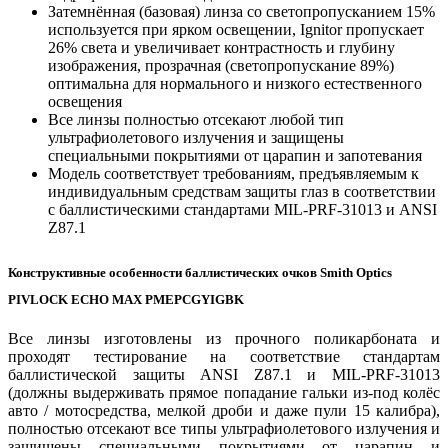
Затемнённая (базовая) линза со светопропусканием 15%
используется при ярком освещении, Ignitor пропускает
26% света и увеличивает контрастность и глубину
изображения, прозрачная (светопропускание 89%)
оптимальна для нормального и низкого естественного
освещения
Все линзы полностью отсекают любой тип
ультрафиолетового излучения и защищены
специальными покрытиями от царапин и запотевания
Модель соответствует требованиям, предъявляемым к
индивидуальным средствам защиты глаз в соответствии
с баллистическими стандартами MIL-PRF-31013 и ANSI
Z87.1
Конструктивные особенности баллистических очков Smith Optics
PIVLOCK ECHO MAX PMEPCGYIGBK
Все линзы изготовлены из прочного поликарбоната и
проходят тестирование на соответствие стандартам
баллистической защиты ANSI Z87.1 и MIL-PRF-31013
(должны выдерживать прямое попадание гальки из-под колёс
авто / мотосредства, мелкой дроби и даже пули 15 калибра),
полностью отсекают все типы ультрафиолетового излучения и
защищены специальными покрытиями от царапин и