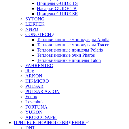
Прицелы GUIDE TS
Насадки GUIDE TB
Прицелы GUIDE SR
SYTONG
LZIRTEK
NNPO
CONOTECH
Тепловизионные монокуляры Aquila
Тепловизионные монокуляры Tracer
Тепловизионные прицелы Polaris
Тепловизионные очки Pharos
Тепловизионные прицелы Talon
FAHRENTEC
iRay
ARKON
HIKMICRO
PULSAR
PULSAR AXION
Venox
Levenhuk
FORTUNA
YUKON
АКСЕССУАРЫ
ПРИЦЕЛЫ НОЧНОГО ВИДЕНИЯ
DNT