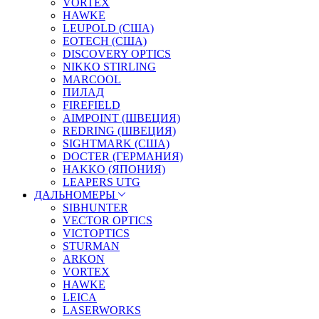
VORTEX
HAWKE
LEUPOLD (США)
EOTECH (США)
DISCOVERY OPTICS
NIKKO STIRLING
MARCOOL
ПИЛАД
FIREFIELD
AIMPOINT (ШВЕЦИЯ)
REDRING (ШВЕЦИЯ)
SIGHTMARK (США)
DOCTER (ГЕРМАНИЯ)
HAKKO (ЯПОНИЯ)
LEAPERS UTG
ДАЛЬНОМЕРЫ
SIBHUNTER
VECTOR OPTICS
VICTOPTICS
STURMAN
ARKON
VORTEX
HAWKE
LEICA
LASERWORKS