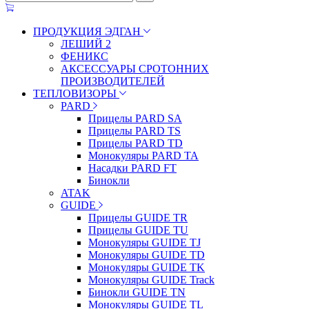
ПРОДУКЦИЯ ЭДГАН
ЛЕШИЙ 2
ФЕНИКС
АКСЕССУАРЫ СРОТОННИХ
ПРОИЗВОДИТЕЛЕЙ
ТЕПЛОВИЗОРЫ
PARD
Прицелы PARD SA
Прицелы PARD TS
Прицелы PARD TD
Монокуляры PARD TA
Насадки PARD FT
Бинокли
ATAK
GUIDE
Прицелы GUIDE TR
Прицелы GUIDE TU
Монокуляры GUIDE TJ
Монокуляры GUIDE TD
Монокуляры GUIDE TK
Монокуляры GUIDE Track
Бинокли GUIDE TN
Монокуляры GUIDE TL