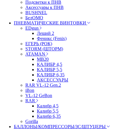
Подсветки к ПНВ
Аксессуары к ПНВ
BUSHNEL
БелОМО
ПНЕВМАТИЧЕСКИЕ ВИНТОВКИ
EDgun
Леший 2
Феникс (Fenix)
ЕГЕРЬ (РОК)
STORM (ШТОРМ)
ATAMAN
МВ20
КАЛИБР 4,5
КАЛИБР 5,5
КАЛИБР 6,35
АКСЕССУАРЫ
RAR VL-12 Gen.2
iBon
VL-12 GeBon
RAR
Калибр 4,5
Калибр 5,5
Калибр 6,35
Gorilla
БАЛЛОНЫ/КОМПРЕССОРЫ/ЗС/ШТУЦЕРЫ