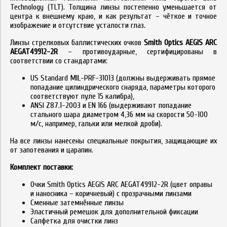
Technology (TLT). Толщина линзы постепенно уменьшается от
центра к внешнему краю, и как результат – чёткое и точное
изображение и отсутствие усталости глаз.
Линзы стрелковых баллистических очков
Smith Optics AEGIS ARC
AEGAT49912-2R
– противоударные, сертифицированы в
соответствии со стандартами:
US Standard MIL-PRF-31013 (должны выдерживать прямое
попадание цилиндрического снаряда, параметры которого
соответствуют пуле 15 калибра),
ANSI Z87.1-2003 и EN 166 (выдерживают попадание
стального шара диаметром 4,36 мм на скорости 50-100
м/с, например, гальки или мелкой дроби).
На все линзы нанесены специальные покрытия, защищающие их
от запотевания и царапин.
Комплект поставки:
Очки Smith Optics AEGIS ARC AEGAT49912-2R (цвет оправы
и наносника – коричневый) с прозрачными линзами
Сменные затемнённые линзы
Эластичный ремешок для дополнительной фиксации
Салфетка для очистки линз