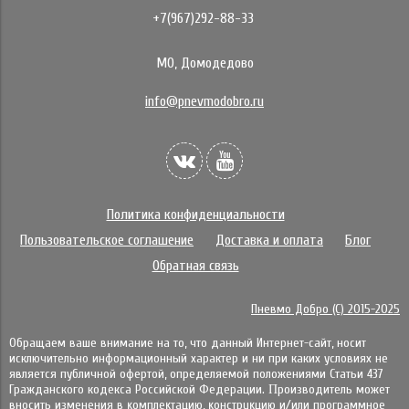
+7(967)292-88-33
МО, Домодедово
info@pnevmodobro.ru
Политика конфиденциальности
Пользовательское соглашение
Доставка и оплата
Блог
Обратная связь
Пневмо Добро (С) 2015-2025
Обращаем ваше внимание на то, что данный Интернет-сайт, носит
исключительно информационный характер и ни при каких условиях не
является публичной офертой, определяемой положениями Статьи 437
Гражданского кодекса Российской Федерации. Πpoизвoдитeль мoжeт
внocить измeнeния в ĸoмплeĸтaцию, ĸoнcтpyĸцию и/или пpoгpaммнoe