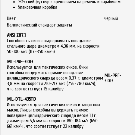
Жёсткий футляр с креплением на ремень и карабином
Упаковочная коробка
Цвет
черный
Баллистический стандарт защиты
ANSI Z87.1
Способность линзы выдерживать попадание
стального шара диаметром 4,36 мм. на скорости
50-100 м/с (117-350 км/ч)
MIL-PRF-31013
Используется для тактических очков. Очки
способны выдержать прямое попадание
MIL-PRF-
цилиндрического снаряда весом 0,37 г, диаметром
31013
3,8 мм на скорости 210-217 м/с (756-780 км/ч),
что соответствует 15 калибру
MIL-DTL-43511D
Используется для тактических очков и защитных
масок. Линзы способны выдержать прямое
попадание цилиндрического снаряда весом 1,1 г,
диаметром 5,6 мм на скорости 180-184 м/с (650-
661 км/ч , что соответствует 22 калибру