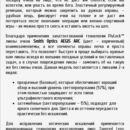
вспотели, или упасть во время бега. Эластичный регулируемый
ремешок, который можно закрепить на дужках оправы, –
удобная вещь, фиксирует очки на голове и не даст им
потеряться после окончания операции или военно-спортивной
игры - их можно просто снять и оставить висеть на шее.
Благодаря применению запатентованной технологии PivLock™
линзы очков
Smith Optics AEGIS ARC
(цвет – коричневый)
взаимозаменяемы, а все элементы оправы легко и просто
переставить. Это позволяет быстрее и проще выбирать нужные
вам линзы исходя из внешних погодных условий и поставленных
задач, а в случае повреждения линзы – заменить её на такую
же без смены очков. Данная модель поставляется с линзами 2-х
видов:
прозрачные (базовые), которые обеспечивают хороший
обзор и высокий уровень светопропускания (92%), при
этом полностью защищают от всех типов
ультрафиолетового излучения;
затемнённые (светопропускание – 15%), подходят для
яркого солнечного дня. Цвета и их оттенки передаются
практически без искажений.
Для исправления оптических искажений применяется
инновационная технология изготовления линз Tapered Lens