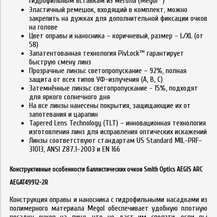
гидрофильным вставкам из мегола (Megol
)
Эластичный ремешок, входящий в комплект, можно
закрепить на дужках для дополнительной фиксации очков
на голове
Цвет оправы и наносника – коричневый, размер – L/XL (от
58)
Запатентованная технология PivLock™ гарантирует
быструю смену линз
Прозрачные линзы: светопропускание – 92%, полная
защита от всех типов УФ-излучения (A, B, C)
Затемнённые линзы: светопропускание - 15%, подходят
для яркого солнечного дня
На все линзы нанесены покрытия, защищающие их от
запотевания и царапин
Tapered Lens Technology (TLT) – инновационная технология
изготовления линз для исправления оптических искажений
Линзы соответствуют стандартам US Standard MIL-PRF-
31013, ANSI Z87.1-2003 и EN 166
Конструктивные особенности баллистических очков Smith Optics AEGIS ARC
AEGAT49912-2R
Конструкция оправы и наносника с гидрофильными насадками из
полимерного материала Megol обеспечивает удобную плотную
посадку очков на лице, что не даст им сползти, если вы