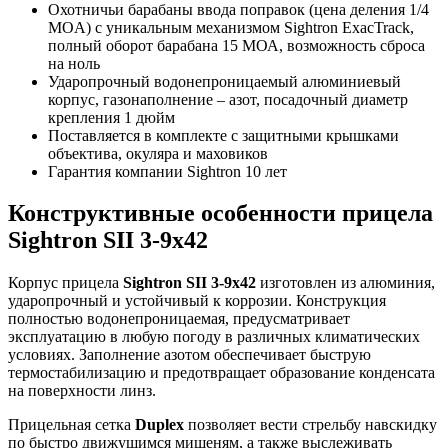
Охотничьи барабаны ввода поправок (цена деления 1/4
MOA) с уникальным механизмом Sightron ExacTrack,
полный оборот барабана 15 МОА, возможность сброса
на ноль
Ударопрочный водонепроницаемый алюминиевый
корпус, газонаполнение – азот, посадочный диаметр
крепления 1 дюйм
Поставляется в комплекте с защитными крышками
объектива, окуляра и маховиков
Гарантия компании Sightron 10 лет
Конструктивные особенности прицела
Sightron SII 3-9x42
Корпус прицела
Sightron SII 3-9x42
изготовлен из алюминия,
ударопрочный и устойчивый к коррозии. Конструкция
полностью водонепроницаемая, предусматривает
эксплуатацию в любую погоду в различных климатических
условиях. Заполнение азотом обеспечивает быструю
термостабилизацию и предотвращает образование конденсата
на поверхности линз.
Прицельная сетка
Duplex
позволяет вести стрельбу навскидку
по быстро движущимся мишеням, а также выслеживать