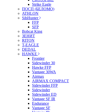
Strike Eagle
ПОСП (БЕЛОМО)
ATHLON
SibHunter
FFP
SFP
Bobcat King
ЗЕНИТ
RITON
T-EAGLE
DEDAL
HAWKE
Frontier
Sidewinder 30
Hawke FFP
Vantage 30WA
Airmax
AIRMAX COMPACT
Sidewinder FFP
Sidewinder
Sidewinder ED
Vantage SF IR
Endurance
Vantage SF