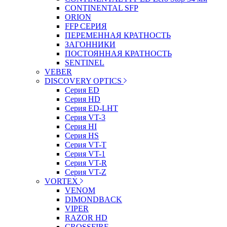
CONTINENTAL SFP
ORION
FFP СЕРИЯ
ПЕРЕМЕННАЯ КРАТНОСТЬ
ЗАГОННИКИ
ПОСТОЯННАЯ КРАТНОСТЬ
SENTINEL
VEBER
DISCOVERY OPTICS
Серия ED
Серия HD
Серия ED-LHT
Серия VT-3
Серия HI
Серия HS
Серия VT-T
Серия VT-1
Серия VT-R
Серия VT-Z
VORTEX
VENOM
DIMONDBACK
VIPER
RAZOR HD
CROSSFIRE