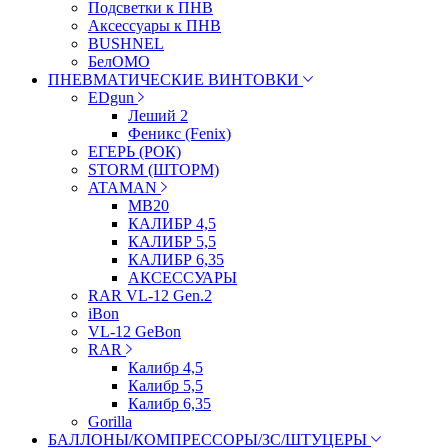
Подсветки к ПНВ
Аксессуары к ПНВ
BUSHNEL
БелОМО
ПНЕВМАТИЧЕСКИЕ ВИНТОВКИ
EDgun
Леший 2
Феникс (Fenix)
ЕГЕРЬ (РОК)
STORM (ШТОРМ)
ATAMAN
МВ20
КАЛИБР 4,5
КАЛИБР 5,5
КАЛИБР 6,35
АКСЕССУАРЫ
RAR VL-12 Gen.2
iBon
VL-12 GeBon
RAR
Калибр 4,5
Калибр 5,5
Калибр 6,35
Gorilla
БАЛЛОНЫ/КОМПРЕССОРЫ/ЗС/ШТУЦЕРЫ