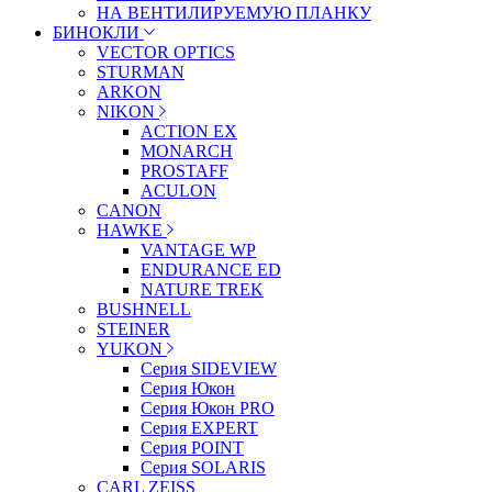
НА ВЕНТИЛИРУЕМУЮ ПЛАНКУ
БИНОКЛИ
VECTOR OPTICS
STURMAN
ARKON
NIKON
ACTION EX
MONARCH
PROSTAFF
ACULON
CANON
HAWKE
VANTAGE WP
ENDURANCE ED
NATURE TREK
BUSHNELL
STEINER
YUKON
Серия SIDEVIEW
Серия Юкон
Серия Юкон PRO
Серия EXPERT
Серия POINT
Серия SOLARIS
CARL ZEISS