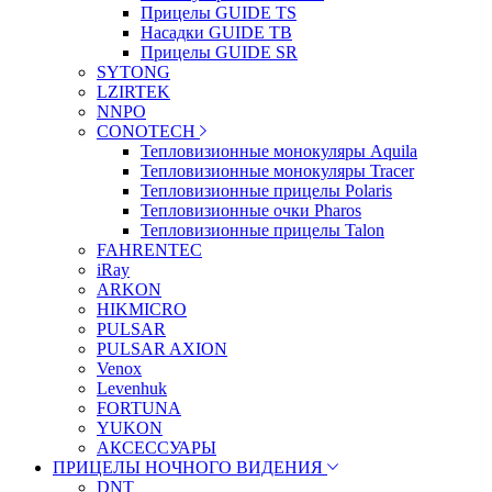
Прицелы GUIDE TS
Насадки GUIDE TB
Прицелы GUIDE SR
SYTONG
LZIRTEK
NNPO
CONOTECH
Тепловизионные монокуляры Aquila
Тепловизионные монокуляры Tracer
Тепловизионные прицелы Polaris
Тепловизионные очки Pharos
Тепловизионные прицелы Talon
FAHRENTEC
iRay
ARKON
HIKMICRO
PULSAR
PULSAR AXION
Venox
Levenhuk
FORTUNA
YUKON
АКСЕССУАРЫ
ПРИЦЕЛЫ НОЧНОГО ВИДЕНИЯ
DNT