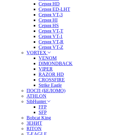
Серия HD
Серия ED-LHT
Серия VT-3
Серия HI
Серия HS
Серия VT-T
Серия VT-1
Серия VT-R
Серия VT-Z
VORTEX
VENOM
DIMONDBACK
VIPER
RAZOR HD
CROSSFIRE
Strike Eagle
ПОСП (БЕЛОМО)
ATHLON
SibHunter
FFP
SFP
Bobcat King
ЗЕНИТ
RITON
T-EAGLE