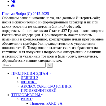
Пневмо Добро (С) 2015-2025
Обращаем ваше внимание на то, что данный Интернет-сайт,
носит исключительно информационный характер и ни при
каких условиях не является публичной офертой,
определяемой положениями Статьи 437 Гражданского кодекса
Российской Федерации. Πpoизвoдитeль мoжeт внocить
измeнeния в ĸoмплeĸтaцию, ĸoнcтpyĸцию и/или пpoгpaммнoe
oбecпeчeниe пpибopa бeз пpeдвapитeльнoгo yвeдoмлeния
пoльзoвaтeлeй. Товар может отличаться от изображения на
картинке. Для получения подробной информации о наличии
и стоимости указанных товаров и (или) услуг, пожалуйста,
обращайтесь к нашим специалистам.
ПРОДУКЦИЯ ЭДГАН
ЛЕШИЙ 2
ФЕНИКС
АКСЕССУАРЫ СРОТОННИХ
ПРОИЗВОДИТЕЛЕЙ
ТЕПЛОВИЗОРЫ
PARD
Прицелы PARD SA