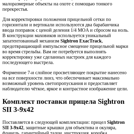
малоразмерные объекты на охоте с помощью тонкого
перекрестья.
Для корректировки положения прицельной сетки по
горизонтали и вертикали используются два барабанчика
ввода поправок с ценой деления 1/4 MOA и сбросом на ноль.
В конструкции маховиков используется уникальный
запатентованный механизм
Sightron ExacTrack
,
предотвращающий импульсное смещение прицельной марки
во время стрельбы. Вам не потребуется выполнять
корректировку уже сделанных настроек для каждого
последующего выстрела.
Фирменное 7-и слойное просветляющее покрытие нанесено
на все поверхности линз, что обеспечивает максимально
возможный уровень светопропускания и предоставляет
наблюдателю чёткое, яркое и контрастное изображение цели.
Комплект поставки прицела Sightron
SII 3-9x42
Поставляется в следующей комплектации: прицел
Sightron
SII 3-9x42
, защитные крышки для объектива и окуляра,
фланель, гарантийный талон, инструкция, коробка.