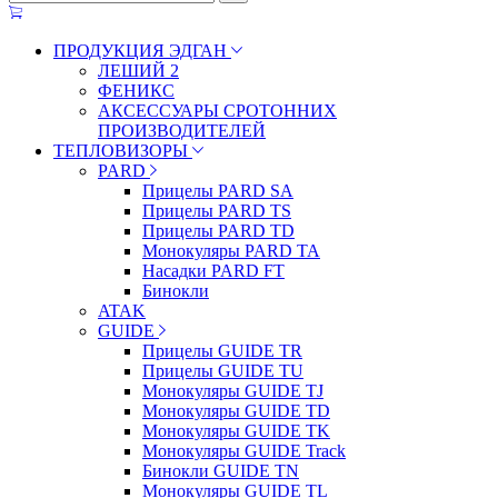
ПРОДУКЦИЯ ЭДГАН
ЛЕШИЙ 2
ФЕНИКС
АКСЕССУАРЫ СРОТОННИХ
ПРОИЗВОДИТЕЛЕЙ
ТЕПЛОВИЗОРЫ
PARD
Прицелы PARD SA
Прицелы PARD TS
Прицелы PARD TD
Монокуляры PARD TA
Насадки PARD FT
Бинокли
ATAK
GUIDE
Прицелы GUIDE TR
Прицелы GUIDE TU
Монокуляры GUIDE TJ
Монокуляры GUIDE TD
Монокуляры GUIDE TK
Монокуляры GUIDE Track
Бинокли GUIDE TN
Монокуляры GUIDE TL