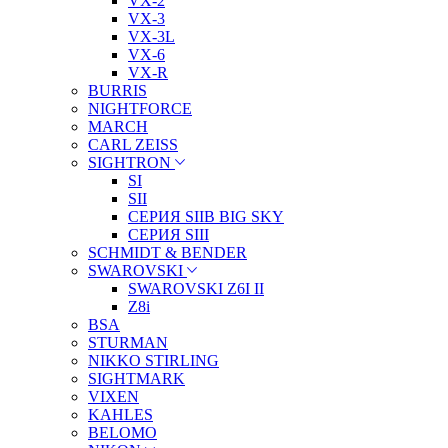
VX-2
VX-3
VX-3L
VX-6
VX-R
BURRIS
NIGHTFORCE
MARCH
CARL ZEISS
SIGHTRON
SI
SII
СЕРИЯ SIIB BIG SKY
СЕРИЯ SIII
SCHMIDT & BENDER
SWAROVSKI
SWAROVSKI Z6I II
Z8i
BSA
STURMAN
NIKKO STIRLING
SIGHTMARK
VIXEN
KAHLES
BELOMO