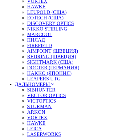
VORTEX
HAWKE
LEUPOLD (США)
EOTECH (США)
DISCOVERY OPTICS
NIKKO STIRLING
MARCOOL
ПИЛАД
FIREFIELD
AIMPOINT (ШВЕЦИЯ)
REDRING (ШВЕЦИЯ)
SIGHTMARK (США)
DOCTER (ГЕРМАНИЯ)
HAKKO (ЯПОНИЯ)
LEAPERS UTG
ДАЛЬНОМЕРЫ
SIBHUNTER
VECTOR OPTICS
VICTOPTICS
STURMAN
ARKON
VORTEX
HAWKE
LEICA
LASERWORKS