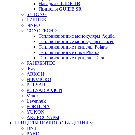
Насадки GUIDE TB
Прицелы GUIDE SR
SYTONG
LZIRTEK
NNPO
CONOTECH
Тепловизионные монокуляры Aquila
Тепловизионные монокуляры Tracer
Тепловизионные прицелы Polaris
Тепловизионные очки Pharos
Тепловизионные прицелы Talon
FAHRENTEC
iRay
ARKON
HIKMICRO
PULSAR
PULSAR AXION
Venox
Levenhuk
FORTUNA
YUKON
АКСЕССУАРЫ
ПРИЦЕЛЫ НОЧНОГО ВИДЕНИЯ
DNT
PARD