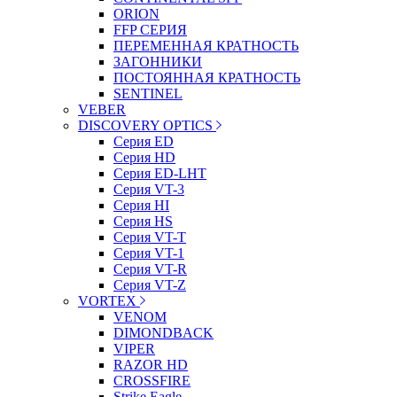
ORION
FFP СЕРИЯ
ПЕРЕМЕННАЯ КРАТНОСТЬ
ЗАГОННИКИ
ПОСТОЯННАЯ КРАТНОСТЬ
SENTINEL
VEBER
DISCOVERY OPTICS
Серия ED
Серия HD
Серия ED-LHT
Серия VT-3
Серия HI
Серия HS
Серия VT-T
Серия VT-1
Серия VT-R
Серия VT-Z
VORTEX
VENOM
DIMONDBACK
VIPER
RAZOR HD
CROSSFIRE
Strike Eagle