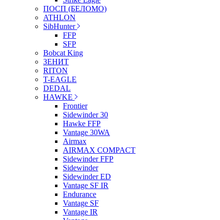
ПОСП (БЕЛОМО)
ATHLON
SibHunter
FFP
SFP
Bobcat King
ЗЕНИТ
RITON
T-EAGLE
DEDAL
HAWKE
Frontier
Sidewinder 30
Hawke FFP
Vantage 30WA
Airmax
AIRMAX COMPACT
Sidewinder FFP
Sidewinder
Sidewinder ED
Vantage SF IR
Endurance
Vantage SF
Vantage IR