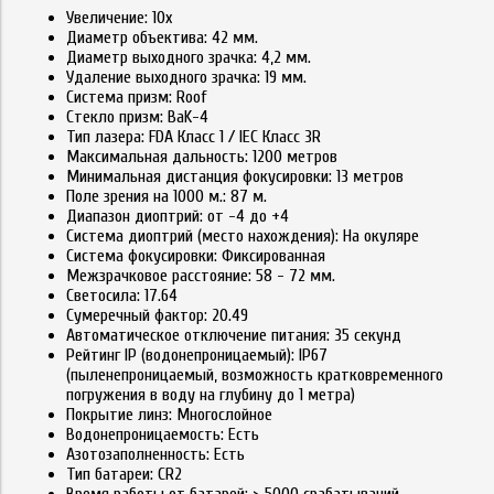
Увеличение: 10x
Диаметр объектива: 42 мм.
Диаметр выходного зрачка: 4,2 мм.
Удаление выходного зрачка: 19 мм.
Система призм: Roof
Стекло призм: BaK-4
Тип лазера: FDA Класс 1 / IEC Класс 3R
Максимальная дальность: 1200 метров
Минимальная дистанция фокусировки: 13 метров
Поле зрения на 1000 м.: 87 м.
Диапазон диоптрий: от -4 до +4
Система диоптрий (место нахождения): На окуляре
Система фокусировки: Фиксированная
Межзрачковое расстояние: 58 - 72 мм.
Светосила: 17.64
Сумеречный фактор: 20.49
Автоматическое отключение питания: 35 секунд
Рейтинг IP (водонепроницаемый): IP67
(пыленепроницаемый, возможность кратковременного
погружения в воду на глубину до 1 метра)
Покрытие линз: Многослойное
Водонепроницаемость: Есть
Азотозаполненность: Есть
Тип батареи: CR2