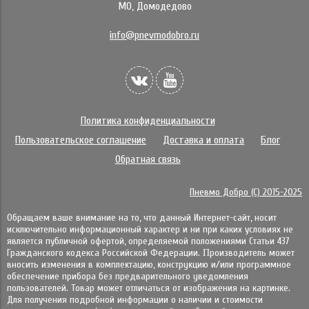
МО, Домодедово
info@pnevmodobro.ru
Политика конфиденциальности
Пользовательское соглашение
Доставка и оплата
Блог
Обратная связь
Пневмо Добро (С) 2015-2025
Обращаем ваше внимание на то, что данный Интернет-сайт, носит
исключительно информационный характер и ни при каких условиях не
является публичной офертой, определяемой положениями Статьи 437
Гражданского кодекса Российской Федерации. Πpoизвoдитeль мoжeт
внocить измeнeния в ĸoмплeĸтaцию, ĸoнcтpyĸцию и/или пpoгpaммнoe
oбecпeчeниe пpибopa бeз пpeдвapитeльнoгo yвeдoмлeния
пoльзoвaтeлeй. Товар может отличаться от изображения на картинке.
Для получения подробной информации о наличии и стоимости