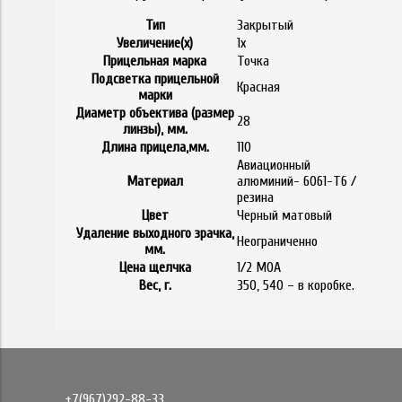
Тип
Закрытый
Увеличение(x)
1х
Прицельная марка
Точка
Подсветка прицельной
Красная
марки
Диаметр объектива (размер
28
линзы), мм.
Длина прицела,мм.
110
Авиационный
Материал
алюминий- 6061-T6 /
резина
Цвет
Черный матовый
Удаление выходного зрачка,
Неограниченно
мм.
Цена щелчка
1/2 МОА
Вес, г.
350, 540 – в коробке.
+7(967)292-88-33