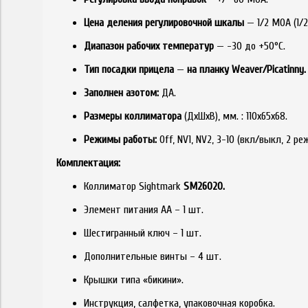
Цена деления регулировочной шкалы
— 1/2 МОА (1/2
Диапазон рабочих температур
— -30 до +50°С.
Тип посадки прицела
—
на планку Weaver/
P
icatinny.
Заполнен азотом:
ДА.
Размеры коллиматора
(ДхШхВ), мм. : 110x65x68.
Режимы работы:
Off, NV1, NV2, 3-10 (вкл/выкл, 2 
Комплектация:
Коллиматор Sightmark
SM26020.
Элемент питания АА – 1 шт.
Шестигранный ключ – 1 шт.
Дополнительные винты – 4 шт.
Крышки типа «бикини».
Инструкция, салфетка, упаковочная коробка.