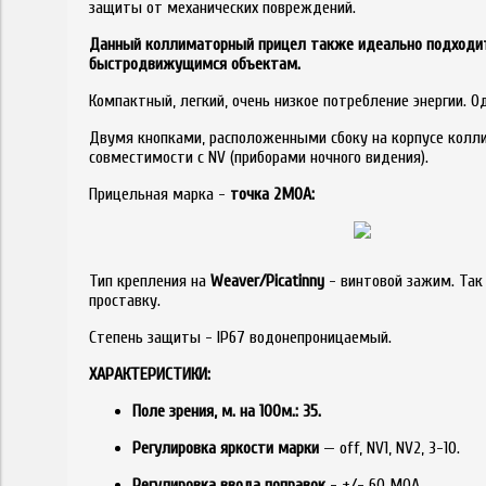
защиты от механических повреждений.
Данный коллиматорный прицел также идеально подходит д
быстродвижущимся объектам.
Компактный, легкий, очень низкое потребление энергии. 
Двумя кнопками, расположенными сбоку на корпусе колл
совместимости с NV (приборами ночного видения).
Прицельная марка -
точка
2
MOA:
Тип крепления на
Weaver/
P
icatinny
- винтовой зажим. Так
проставку.
Степень защиты - IP67 водонепроницаемый.
ХАРАКТЕРИСТИКИ:
Поле зрения, м. на 100м.: 35.
Регулировка яркости марки
— off, NV1, NV2, 3-10.
Регулировка ввода поправок
- +/- 60 МОА.