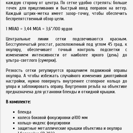
каждую сторону от центра. По сетке удобно стрелять: больше
точек для прицеливания и быстрый ввод поправок на ветер.
Каждый штрих-метка имеет зазор-точку, чтобы обеспечить
беспрепятственный обзор цели.
1 MRAD = 3,44 MOA = 3,6”/100 ярдов
Центральные линии сетки подсвечиваются красным.
Бесступенчатый реостат, расположенный под углом 45 град. к
окуляру, обеспечивает точный контроль подсветки с
изменением интенсивности от наиболее яркого (день) до
ультра-светлого (сумерки).
Резкость сетки регулируется вращением подвижной оправы
окуляра. А чтобы избежать случайного изменения диоптрийной
настройки, нужно повернуть внутреннее стопорное кольцо до
упора и заблокировать оправу. Внутренняя резьба на объективе
предназначена для установки бленды и откидной крышки.
В комплекте:
бленда
колесо боковой фокусировки ⌀100 мм
кольцо-индекс фокусировки
защитные металлические крышки объектива и окуляра