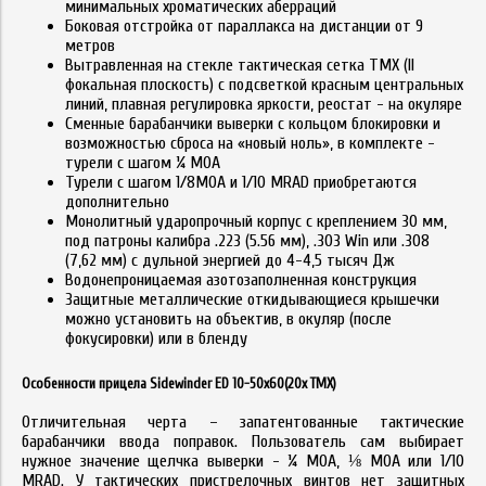
минимальных хроматических аберраций
Боковая отстройка от параллакса на дистанции от 9
метров
Вытравленная на стекле тактическая сетка TMX (II
фокальная плоскость) с подсветкой красным центральных
линий, плавная регулировка яркости, реостат - на окуляре
Сменные барабанчики выверки с кольцом блокировки и
возможностью сброса на «новый ноль», в комплекте -
турели с шагом ¼ MOA
Турели с шагом 1/8MOA и 1/10 MRAD приобретаются
дополнительно
Монолитный ударопрочный корпус с креплением 30 мм,
под патроны калибра .223 (5.56 мм), .303 Win или .308
(7,62 мм) с дульной энергией до 4-4,5 тысяч Дж
Водонепроницаемая азотозаполненная конструкция
Защитные металлические откидывающиеся крышечки
можно установить на объектив, в окуляр (после
фокусировки) или в бленду
Особенности прицела Sidewinder ED 10-50x60(20x TMX)
Отличительная черта – запатентованные тактические
барабанчики ввода поправок. Пользователь сам выбирает
нужное значение щелчка выверки - ¼ MOA, ⅛ МОА или 1/10
MRAD. У тактических пристрелочных винтов нет защитных