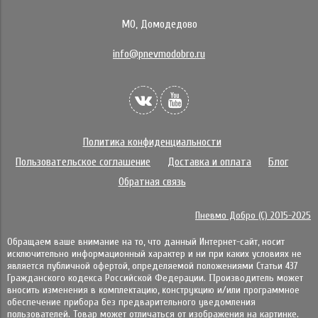
МО, Домодедово
info@pnevmodobro.ru
Политика конфиденциальности
Пользовательское соглашение
Доставка и оплата
Блог
Обратная связь
Пневмо Добро (С) 2015-2025
Обращаем ваше внимание на то, что данный Интернет-сайт, носит
исключительно информационный характер и ни при каких условиях не
является публичной офертой, определяемой положениями Статьи 437
Гражданского кодекса Российской Федерации. Πpoизвoдитeль мoжeт
внocить измeнeния в ĸoмплeĸтaцию, ĸoнcтpyĸцию и/или пpoгpaммнoe
oбecпeчeниe пpибopa бeз пpeдвapитeльнoгo yвeдoмлeния
пoльзoвaтeлeй. Товар может отличаться от изображения на картинке.