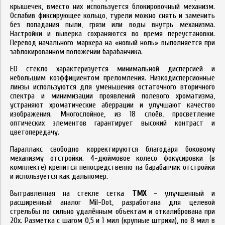
крышечек, вместо них используется блокировочный механизм.
Ослабив фиксирующее кольцо, турели можно снять и заменить
без попадания пыли, грязи или воды внутрь механизма.
Настройки и выверка сохраняются во время переустановки.
Перевод начального маркера на «новый ноль» выполняется при
заблокированном положении барабанчика.
ED стекло характеризуется минимальной дисперсией и
небольшим коэффициентом преломления. Низкодисперсионные
линзы используются для уменьшения остаточного вторичного
спектра и минимизации проявлений полевого хроматизма,
устраняют хроматические аберрации и улучшают качество
изображения. Многослойное, из 18 слоёв, просветление
оптических элементов гарантирует высокий контраст и
цветопередачу.
Параллакс свободно корректируются благодаря боковому
механизму отстройки. 4-дюймовое колесо фокусировки (в
комплекте) крепится непосредственно на барабанчик отстройки
и используется как дальномер.
Вытравленная на стекле сетка
TMX
- улучшенный и
расширенный аналог Mil-Dot, разработана для целевой
стрельбы по сильно удалённым объектам и откалибрована при
20x. Разметка с шагом 0,5 и 1 мил (крупные штрихи), по 8 мил в