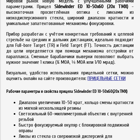
мировой рынок новую модель с улучшенными рабочими
параметрами. Прицел
Sidewinder ED 10-50x60 (20x TMX)
-
высокоточная просветлённая оптика с линзами из
низкодисперсионного стекла, широкий диапазон кратности и
уникальные запатентованные механизмы фокусировки.
Прибор разработан с учётом конкретных требований к целевой
стрельбе на средних и дальних дистанциях, идеально подходит
для Full-bore Target (TR) и Field Target (FT). Точность дистанции
до цели определяется при помощи механизма отстройки от
параллакса. Сменные барабанчики выверки позволяют выбрать
нужное значение 1 клика (¼ MOA, ⅛ MOA или 1/10 мрад).
Визуально, удобство
использования
прицельной сетки, можно
оценить онлайн на сайте производителя:
ПРИЦЕЛЬНЫЕ СЕТКИ
Рабочие параметры и свойства прицела Sidewinder ED 10-50x60(20x TMX)
Диапазон увеличения 10-50 крат, кольцо смены кратности
из мягкой нескользящей резины
Светосильный 60-миллиметровый объектив с внутренней
резьбой
Быстро фокусируемый окуляр с блокировкой подвижной
оправы
Линзы из стекла со сверхнизкой дисперсией для