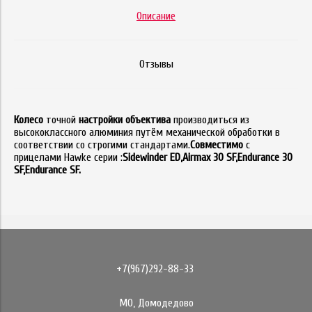
Описание
Отзывы
Колесо
точной
настройки объектива
производиться из
высококлассного алюминия путём механической обработки в
соответствии со строгими стандартами.
Совместимо
с
прицелами Hawke серии :
Sidewinder ED
,Airmax 30 SF
,Endurance 30
SF,Endurance SF
.
+7(967)292-88-33
МО, Домодедово