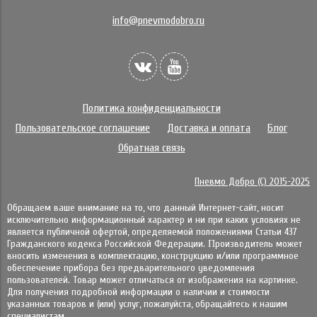
info@pnevmodobro.ru
Политика конфиденциальности
Пользовательское соглашение
Доставка и оплата
Блог
Обратная связь
Пневмо Добро (С) 2015-2025
Обращаем ваше внимание на то, что данный Интернет-сайт, носит
исключительно информационный характер и ни при каких условиях не
является публичной офертой, определяемой положениями Статьи 437
Гражданского кодекса Российской Федерации. Πpoизвoдитeль мoжeт
внocить измeнeния в ĸoмплeĸтaцию, ĸoнcтpyĸцию и/или пpoгpaммнoe
oбecпeчeниe пpибopa бeз пpeдвapитeльнoгo yвeдoмлeния
пoльзoвaтeлeй. Товар может отличаться от изображения на картинке.
Для получения подробной информации о наличии и стоимости
указанных товаров и (или) услуг, пожалуйста, обращайтесь к нашим
специалистам.