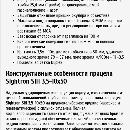
трубы 25,4 мм (1 дюйм), водонепроницаемый,
газонаполнение – азот
Защитные откидные крышки окуляра и объектива
Маховики ввода поправок с ценой клика ¼ MOA и сбросом
в положение ноль, предел регулировки по горизонтали и
вертикали 65 MOA
Заводская отстройка от параллакса на 100 м
Все оптические поверхности с полным многослойным
просветлением
Кратность 3,5х – 10х, диаметр объектива 50 мм, удаление
выходного зрачка 79 – 97 мм, поле зрения м/100м – 11 -3,5
Прицельная сетка Duplex
Конструктивные особенности прицела
Sightron SIH 3,5-10х50
Надёжная ударопрочная конструкция корпуса, изготовленного из
цельной алюминиевой трубы, позволяет устанавливать прицел
Sightron SIH 3,5-10х50
на крупнокалиберное оружие (нарезное и
пневматическое) с сильной отдачей. Полная
водонепроницаемость (защита от воды, тумана, водных брызг и
атмосферных осадков) обеспечивается за счёт качественных
гидроизоляционных материалов. Заполнение оптического канала
осушенным азотом предотвращает образование конденсата на