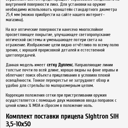
внутренней поверхности линз. Для установки на оружие
необходимо использовать кронштейн стандартного диаметра
25,4 мм (можно приобрести на сайте нашего интернет-
магазина).
На все оптические поверхности нанесено многослойное
просветляющее покрытие, улучшающее светопропускание
оптической системы и уменьшающее потери света на
отражение. Изображение цели видно отчётливо по всему полю
зрения, с хорошей прорисовкой деталей и естественной
цветопередачей.
Данная модель имеет
сетку Дуплекс
. Направляющие линии
толстые почти по всей длине, хорошо видны на фоне оправы и
облегчают поиск объекта прицеливания в условиях плохой
освещённости. Тонкое перекрестье не затрудняет обзор и
удобно для стрельбы по малоразмерным целям.
Коррекция положения сетки при пристреливании оружия
осуществляется с помощью двух маховиков ввода поправок с
ценой клика ¼ MOA и сбросом в положение ноль.
Комплект поставки прицела Sightron SIH
3,5-10х50