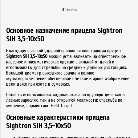
Отзывы
Основное назначение прицела Sightron
SIH 3,5-10х50
Благодаря высокой ударной прочности конструкции прицел
Sightron SIH 3,5-10х50
можно устанавливать на огнестрельное
нарезное и пневматическое оружие с сильной отдачей и
использовать для стрельбы на средних и дальних дистанциях.
Большой диаметр выходного зрачка и полное
мультипросветление обеспечивает чёткое и яркое изображение
цели даже при охоте в сумерках.
Область использования: ходовая охота на крупную дичь как в
лесных зарослях, так и на открытой местности; стрельба по
мишеням; варминтинг; Field Target.
Основные характеристики прицела
Sightron SIH 3,5-10х50
Корпус из авиационного алюминия, цельнолитой, диаметр