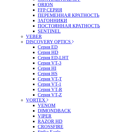
ORION
FFP СЕРИЯ
ПЕРЕМЕННАЯ КРАТНОСТЬ
ЗАГОННИКИ
ПОСТОЯННАЯ КРАТНОСТЬ
SENTINEL
VEBER
DISCOVERY OPTICS
Серия ED
Серия HD
Серия ED-LHT
Серия VT-3
Серия HI
Серия HS
Серия VT-T
Серия VT-1
Серия VT-R
Серия VT-Z
VORTEX
VENOM
DIMONDBACK
VIPER
RAZOR HD
CROSSFIRE
Strike Eagle