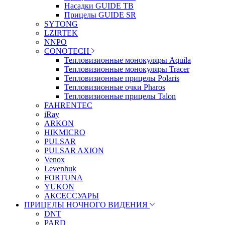
Насадки GUIDE TB
Прицелы GUIDE SR
SYTONG
LZIRTEK
NNPO
CONOTECH
Тепловизионные монокуляры Aquila
Тепловизионные монокуляры Tracer
Тепловизионные прицелы Polaris
Тепловизионные очки Pharos
Тепловизионные прицелы Talon
FAHRENTEC
iRay
ARKON
HIKMICRO
PULSAR
PULSAR AXION
Venox
Levenhuk
FORTUNA
YUKON
АКСЕССУАРЫ
ПРИЦЕЛЫ НОЧНОГО ВИДЕНИЯ
DNT
PARD