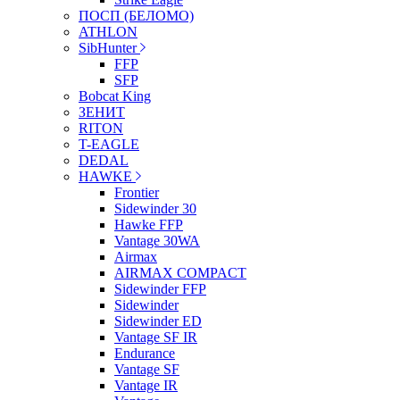
ПОСП (БЕЛОМО)
ATHLON
SibHunter
FFP
SFP
Bobcat King
ЗЕНИТ
RITON
T-EAGLE
DEDAL
HAWKE
Frontier
Sidewinder 30
Hawke FFP
Vantage 30WA
Airmax
AIRMAX COMPACT
Sidewinder FFP
Sidewinder
Sidewinder ED
Vantage SF IR
Endurance
Vantage SF
Vantage IR