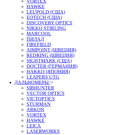
VORTEX
HAWKE
LEUPOLD (США)
EOTECH (США)
DISCOVERY OPTICS
NIKKO STIRLING
MARCOOL
ПИЛАД
FIREFIELD
AIMPOINT (ШВЕЦИЯ)
REDRING (ШВЕЦИЯ)
SIGHTMARK (США)
DOCTER (ГЕРМАНИЯ)
HAKKO (ЯПОНИЯ)
LEAPERS UTG
ДАЛЬНОМЕРЫ
SIBHUNTER
VECTOR OPTICS
VICTOPTICS
STURMAN
ARKON
VORTEX
HAWKE
LEICA
LASERWORKS