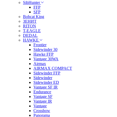
SibHunter
FFP
SFP
Bobcat King
ЗЕНИТ
RITON
T-EAGLE
DEDAL
HAWKE
Frontier
Sidewinder 30
Hawke FFP
Vantage 30WA
Airmax
AIRMAX COMPACT
Sidewinder FFP
Sidewinder
Sidewinder ED
Vantage SF IR
Endurance
Vantage SF
Vantage IR
Vantage
Crossbow
Panorama