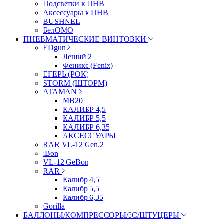
Подсветки к ПНВ
Аксессуары к ПНВ
BUSHNEL
БелОМО
ПНЕВМАТИЧЕСКИЕ ВИНТОВКИ
EDgun
Леший 2
Феникс (Fenix)
ЕГЕРЬ (РОК)
STORM (ШТОРМ)
ATAMAN
МВ20
КАЛИБР 4,5
КАЛИБР 5,5
КАЛИБР 6,35
АКСЕССУАРЫ
RAR VL-12 Gen.2
iBon
VL-12 GeBon
RAR
Калибр 4,5
Калибр 5,5
Калибр 6,35
Gorilla
БАЛЛОНЫ/КОМПРЕССОРЫ/ЗС/ШТУЦЕРЫ