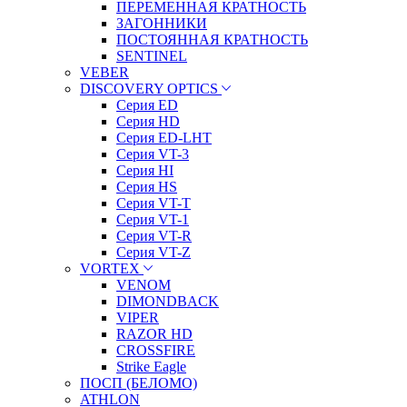
ПЕРЕМЕННАЯ КРАТНОСТЬ
ЗАГОННИКИ
ПОСТОЯННАЯ КРАТНОСТЬ
SENTINEL
VEBER
DISCOVERY OPTICS
Серия ED
Серия HD
Серия ED-LHT
Серия VT-3
Серия HI
Серия HS
Серия VT-T
Серия VT-1
Серия VT-R
Серия VT-Z
VORTEX
VENOM
DIMONDBACK
VIPER
RAZOR HD
CROSSFIRE
Strike Eagle
ПОСП (БЕЛОМО)
ATHLON