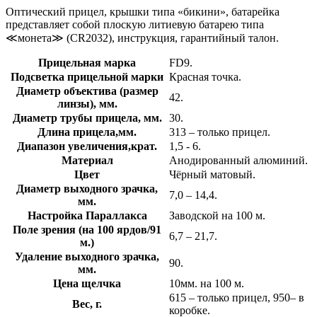
Оптический прицел, крышки типа «бикини», батарейка
представляет собой плоскую литиевую батарею типа
≪монета≫ (CR2032), инструкция, гарантийный талон.
Прицельная марка
FD9.
Подсветка прицельной марки
Красная точка.
Диаметр объектива (размер
42.
линзы), мм.
Диаметр трубы прицела, мм.
30.
Длина прицела,мм.
313 – только прицел.
Диапазон увеличения,крат.
1,5 - 6.
Материал
Анодированный алюминий.
Цвет
Чёрный матовый.
Диаметр выходного зрачка,
7,0 – 14,4.
мм.
Настройка Параллакса
Заводской на 100 м.
Поле зрения (на 100 ярдов/91
6,7 – 21,7.
м.)
Удаление выходного зрачка,
90.
мм.
Цена щелчка
10мм. на 100 м.
615 – только прицел, 950– в
Вес, г.
коробке.