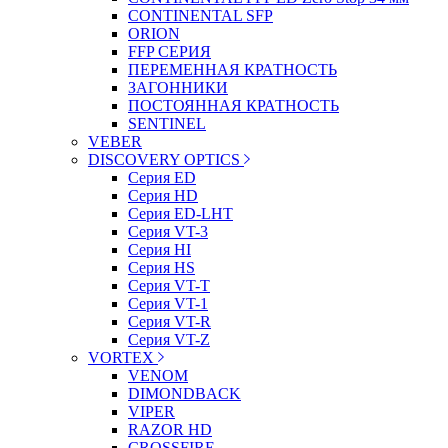
CONTINENTAL SFP
ORION
FFP СЕРИЯ
ПЕРЕМЕННАЯ КРАТНОСТЬ
ЗАГОННИКИ
ПОСТОЯННАЯ КРАТНОСТЬ
SENTINEL
VEBER
DISCOVERY OPTICS
Серия ED
Серия HD
Серия ED-LHT
Серия VT-3
Серия HI
Серия HS
Серия VT-T
Серия VT-1
Серия VT-R
Серия VT-Z
VORTEX
VENOM
DIMONDBACK
VIPER
RAZOR HD
CROSSFIRE