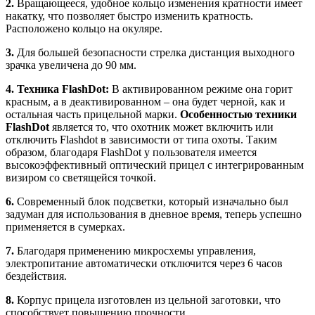
2.
Вращающееся, удобное кольцо изменения кратности имеет
накатку, что позволяет быстро изменить кратность.
Расположено кольцо на окуляре.
3.
Для большей безопасности стрелка дистанция выходного
зрачка увеличена до 90 мм.
4. Техника FlashDot:
В активированном режиме она горит
красным, а в деактивированном – она будет черной, как и
остальная часть прицельной марки.
Особенностью техники
FlashDot
является то, что охотник может включить или
отключить Flashdot в зависимости от типа охоты. Таким
образом, благодаря FlashDot у пользователя имеется
высокоэффективный оптический прицел с интегрированным
визиром со светящейся точкой.
6.
Современный блок подсветки, который изначально был
задуман для использования в дневное время, теперь успешно
применяется в сумерках.
7.
Благодаря применению микросхемы управления,
электропитание автоматически отключится через 6 часов
бездействия.
8.
Корпус прицела изготовлен из цельной заготовки, что
способствует повышению прочности.