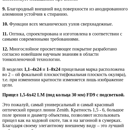
9.
Благородный внешний вид поверхности из анодированного
алюминия устойчив к стиранию.
10.
Функции всех механических узлов сверхнадежные.
11.
Оптика, спроектирована и изготовлена в соответствии с
самыми современными требованиями.
12.
Многослойное просветляющее покрытие разработано
согласно новейшим научным знаниям в области
тонкопленочной технологии.
В моделях
1,1–4х24
и
1–8х24
прицельная марка расположена
во 2 – ой фокальной плоскости(фокальная плоскость окуляра),
т.е. при изменении кратности изменяется лишь изображение
цели.
Прицел
1,5-6x42 LM (под кольца 30 мм) FD9 с подсветкой.
Это пожалуй, самый универсальный и самый красивый
оптический прицел линии Zenith. Кратность 1,5 - 6, большое
поле зрения и диаметр объектива, позволяют использовать
прицел как на ходовой охоте, так и на загонной в сумерках.
Благодаря своему элегантному внешнему виду – это лучший