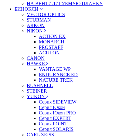
НА ВЕНТИЛИРУЕМУЮ ПЛАНКУ
БИНОКЛИ
VECTOR OPTICS
STURMAN
ARKON
NIKON
ACTION EX
MONARCH
PROSTAFF
ACULON
CANON
HAWKE
VANTAGE WP
ENDURANCE ED
NATURE TREK
BUSHNELL
STEINER
YUKON
Серия SIDEVIEW
Серия Юкон
Серия Юкон PRO
Серия EXPERT
Серия POINT
Серия SOLARIS
CARL ZEISS