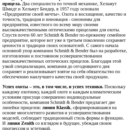
прицела.
Два специалиста по точной механике, Хельмут
Шмидт и Хельмут Бендер, в 1957 году основали
«Предприятие своей мечты». Охота и восхищение, качество и
точность, традиция и инновация - cинонимы для
предприятия, известного по всему миру своими
высококачественными оптическими прицелами для охоты.
Cпустя почти 60 лет Schmidt & Bender по-прежнему семейное
предприятие, которое вот уже в третьем поколении сохраняет
ценности и традиции своих основателей. С самого начала
основной упор компании Schmidt & Bender был на разработке,
изготовлении и постоянном усовершенствовании
высококачественных оптических прицелов. Благодаря этой
узкой специализации, компания до сегодняшнего дня
сохраняет и реализовывает взятое на себя обязательство по
обеспечению наилучшего качества своей продукции.
Успех охоты – это, в том числе, и успех техники.
Поскольку
каждому охотнику, каждой охоте и каждым климатическим
условиям присущи совершенно индивидуальные
особенности, компания Schmidt & Bender предлагает две
линейки прицелов:
линия Klassik
, сформировавшаяся на
основе многолетнего развития и усовершенствования
моделей, соблюдает традиционный стиль формы и функции.
И
линия Zenith
со взглядом в будущее, убеждая своим
прогрессом и эстетикой.