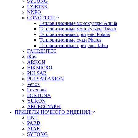
SYTONG
LZIRTEK
NNPO
CONOTECH
Тепловизионные монокуляры Aquila
Тепловизионные монокуляры Tracer
Тепловизионные прицелы Polaris
Тепловизионные очки Pharos
Тепловизионные прицелы Talon
FAHRENTEC
iRay
ARKON
HIKMICRO
PULSAR
PULSAR AXION
Venox
Levenhuk
FORTUNA
YUKON
АКСЕССУАРЫ
ПРИЦЕЛЫ НОЧНОГО ВИДЕНИЯ
DNT
PARD
ATAK
SYTONG