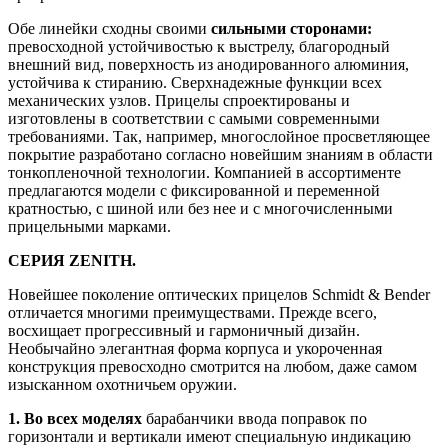
Обе линейки сходны своими
сильными сторонами:
превосходной устойчивостью к выстрелу, благородный
внешний вид, поверхность из анодированного алюминия,
устойчива к стиранию. Сверхнадежные функции всех
механических узлов. Прицелы спроектированы и
изготовлены в соответствии с самыми современными
требованиями. Так, например, многослойное просветляющее
покрытие разработано согласно новейшим знаниям в области
тонкопленочной технологии. Компанией в ассортименте
предлагаются модели с фиксированной и переменной
кратностью, с шиной или без нее и с многочисленными
прицельными марками.
СЕРИЯ
ZENITH
.
Новейшее поколение оптических прицелов Schmidt & Bender
отличается многими преимуществами. Прежде всего,
восхищает прогрессивный и гармоничный дизайн.
Необычайно элегантная форма корпуса и укороченная
конструкция превосходно смотрится на любом, даже самом
изысканном охотничьем оружии.
1. Во всех моделях
барабанчики ввода поправок по
горизонтали и вертикали имеют специальную индикацию