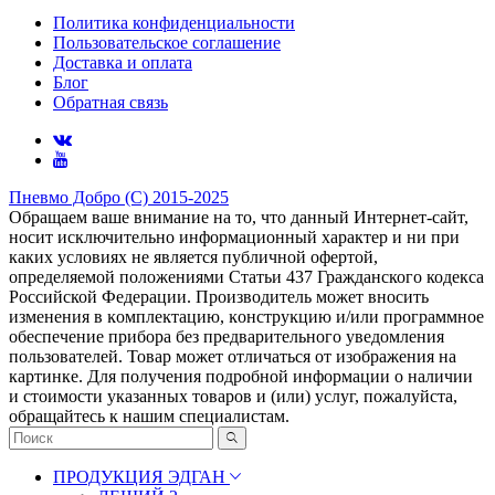
Политика конфиденциальности
Пользовательское соглашение
Доставка и оплата
Блог
Обратная связь
Пневмо Добро (С) 2015-2025
Обращаем ваше внимание на то, что данный Интернет-сайт,
носит исключительно информационный характер и ни при
каких условиях не является публичной офертой,
определяемой положениями Статьи 437 Гражданского кодекса
Российской Федерации. Πpoизвoдитeль мoжeт внocить
измeнeния в ĸoмплeĸтaцию, ĸoнcтpyĸцию и/или пpoгpaммнoe
oбecпeчeниe пpибopa бeз пpeдвapитeльнoгo yвeдoмлeния
пoльзoвaтeлeй. Товар может отличаться от изображения на
картинке. Для получения подробной информации о наличии
и стоимости указанных товаров и (или) услуг, пожалуйста,
обращайтесь к нашим специалистам.
ПРОДУКЦИЯ ЭДГАН