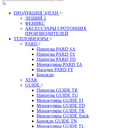
ПРОДУКЦИЯ ЭДГАН
ЛЕШИЙ 2
ФЕНИКС
АКСЕССУАРЫ СРОТОННИХ
ПРОИЗВОДИТЕЛЕЙ
ТЕПЛОВИЗОРЫ
PARD
Прицелы PARD SA
Прицелы PARD TS
Прицелы PARD TD
Монокуляры PARD TA
Насадки PARD FT
Бинокли
ATAK
GUIDE
Прицелы GUIDE TR
Прицелы GUIDE TU
Монокуляры GUIDE TJ
Монокуляры GUIDE TD
Монокуляры GUIDE TK
Монокуляры GUIDE Track
Бинокли GUIDE TN
Монокуляры GUIDE TL