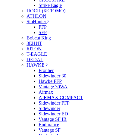
Strike Eagle
ПОСП (БЕЛОМО)
ATHLON
SibHunter
FFP
SFP
Bobcat King
ЗЕНИТ
RITON
T-EAGLE
DEDAL
HAWKE
Frontier
Sidewinder 30
Hawke FFP
Vantage 30WA
Airmax
AIRMAX COMPACT
Sidewinder FFP
Sidewinder
Sidewinder ED
Vantage SF IR
Endurance
Vantage SF