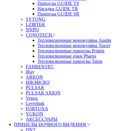
Прицелы GUIDE TS
Насадки GUIDE TB
Прицелы GUIDE SR
SYTONG
LZIRTEK
NNPO
CONOTECH
Тепловизионные монокуляры Aquila
Тепловизионные монокуляры Tracer
Тепловизионные прицелы Polaris
Тепловизионные очки Pharos
Тепловизионные прицелы Talon
FAHRENTEC
iRay
ARKON
HIKMICRO
PULSAR
PULSAR AXION
Venox
Levenhuk
FORTUNA
YUKON
АКСЕССУАРЫ
ПРИЦЕЛЫ НОЧНОГО ВИДЕНИЯ
DNT