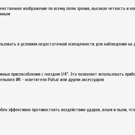
ачественное изображение по всему полю зрения, высокая четкость и к
енным
льзовать в условиях недостаточной освещенности для наблюдения на 
ных приспособления с гнездом 1/4". Это позволяет использовать приб
льного ИК - осветителя Pulsar или других аксессуаров
обен эффективно противостоять воздействию ударов, влаги и пыли, чт