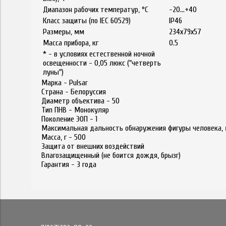
Диапазон рабочих температур, °C
-20…+40
Класс защиты (по IEC 60529)
IP46
Размеры, мм
234x79x57
Масса прибора, кг
0.5
* - в условиях естественной ночной
освещенности - 0,05 люкс ("четверть
луны")
Марка -
Pulsar
Страна -
Белоруссия
Диаметр объектива -
50
Тип ПНВ -
Монокуляр
Поколение ЭОП -
1
Максимальная дальность обнаружения фигуры человека,
Масса, г -
500
Защита от внешних воздействий
Влагозащищенный (не боится дождя, брызг)
Гарантия -
3 года