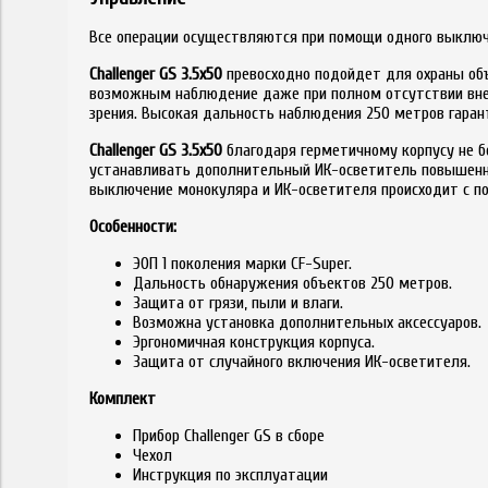
Все операции осуществляются при помощи одного выключ
Challenger GS 3.5x50
превосходно подойдет для охраны объ
возможным наблюдение даже при полном отсутствии внеш
зрения. Высокая дальность наблюдения 250 метров гара
Challenger GS 3.5x50
благодаря герметичному корпусу не бо
устанавливать дополнительный ИК-осветитель повышенно
выключение монокуляра и ИК-осветителя происходит с по
Особенности:
ЭОП 1 поколения марки CF-Super.
Дальность обнаружения объектов 250 метров.
Защита от грязи, пыли и влаги.
Возможна установка дополнительных аксессуаров.
Эргономичная конструкция корпуса.
Защита от случайного включения ИК-осветителя.
Комплект
Прибор Challenger GS в сборе
Чехол
Инструкция по эксплуатации