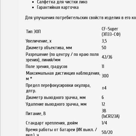
Салфетка для чистки линз
Гарантийная карточка
Для улучшения потребительских свойств изделия в его к
CF-Super
Тип ЭОП
(ЭП33-СФ)
Увеличение, х
3,5
Диаметр объектива, мм
50
Разрешение (по центру / по краю поля
42/36
зрения), линий/мм
Поле зрения, градусов
11
Максимальная дистинция наблюдения,
300
м *
Предел перефокусировки окуляра,
±4
дптр.
Диаметр выходного зрачка, мм
6
Удаление выходного зрачка, мм
12
3B
Питание, B
(1xCR123A)
Стандарт крепления, дюйм
1/4
Время работы от батареи (ИК выкл. /
50/20
вкл.), ч