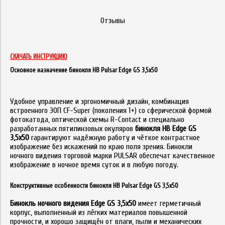
Отзывы
СКАЧАТЬ ИНСТРУКЦИЮ
Основное назначение бинокля НВ Pulsar Edge GS 3,5x50
Удобное управление и эргономичный дизайн, комбинация
встроенного ЭОП CF-Super (поколения 1+) со сферической формой
фотокатода, оптической схемы R-Contact и специально
разработанных пятилинзовых окуляров
бинокля НВ Edge GS
3,5x50
гарантируют надёжную работу и чёткое контрастное
изображение без искажений по краю поля зрения. Бинокли
ночного видения торговой марки PULSAR обеспечат качественное
изображение в ночное время суток и в любую погоду.
Конструктивные особенности бинокля НВ Pulsar Edge GS 3,5x50
Бинокль ночного видения
Edge GS 3,5x50
имеет герметичный
корпус, выполненный из лёгких материалов повышенной
прочности, и хорошо защищён от влаги, пыли и механических