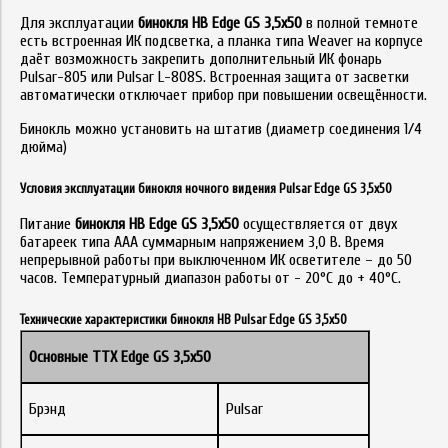
Для эксплуатации
бинокля НВ Edge GS 3,5x50
в полной темноте
есть встроенная ИК подсветка, а планка типа Weaver на корпусе
даёт возможность закрепить дополнительный ИК фонарь
Pulsar-805 или Pulsar L-808S. Встроенная защита от засветки
автоматически отключает прибор при повышении освещённости.
Бинокль можно установить на штатив (диаметр соединения 1/4
дюйма)
Условия эксплуатации бинокля ночного видения Pulsar Edge GS 3,5х50
Питание
бинокля НВ Edge GS 3,5x50
осуществляется от двух
батареек типа ААА суммарным напряжением 3,0 В. Время
непрерывной работы при выключенном ИК осветителе – до 50
часов. Температурный диапазон работы от - 20°С до + 40°С.
Технические характеристики бинокля НВ Pulsar Edge GS 3,5х50
Основные ТТХ Edge GS 3,5x50
Брэнд
Pulsar