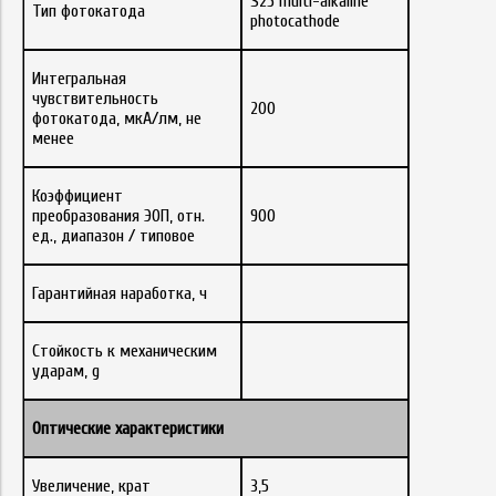
S25 multi-alkaline
Тип фотокатода
photocathode
Интегральная
чувствительность
200
фотокатода, мкА/лм, не
менее
Коэффициент
преобразования ЭОП, отн.
900
ед., диапазон / типовое
Гарантийная наработка, ч
Стойкость к механическим
ударам, g
Оптические характеристики
Увеличение, крат
3,5