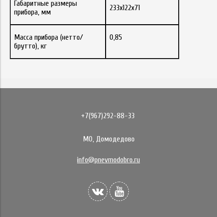
Габаритные размеры
233х122х71
прибора, мм
Масса прибора (нетто/
0,85
брутто), кг
+7(967)292-88-33
МО, Домодедово
info@pnevmodobro.ru