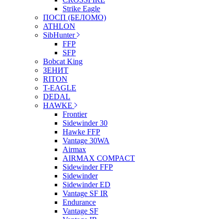
Strike Eagle
ПОСП (БЕЛОМО)
ATHLON
SibHunter
FFP
SFP
Bobcat King
ЗЕНИТ
RITON
T-EAGLE
DEDAL
HAWKE
Frontier
Sidewinder 30
Hawke FFP
Vantage 30WA
Airmax
AIRMAX COMPACT
Sidewinder FFP
Sidewinder
Sidewinder ED
Vantage SF IR
Endurance
Vantage SF