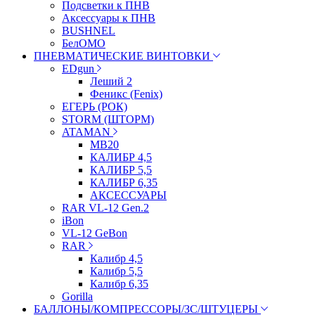
Подсветки к ПНВ
Аксессуары к ПНВ
BUSHNEL
БелОМО
ПНЕВМАТИЧЕСКИЕ ВИНТОВКИ
EDgun
Леший 2
Феникс (Fenix)
ЕГЕРЬ (РОК)
STORM (ШТОРМ)
ATAMAN
МВ20
КАЛИБР 4,5
КАЛИБР 5,5
КАЛИБР 6,35
АКСЕССУАРЫ
RAR VL-12 Gen.2
iBon
VL-12 GeBon
RAR
Калибр 4,5
Калибр 5,5
Калибр 6,35
Gorilla
БАЛЛОНЫ/КОМПРЕССОРЫ/ЗС/ШТУЦЕРЫ