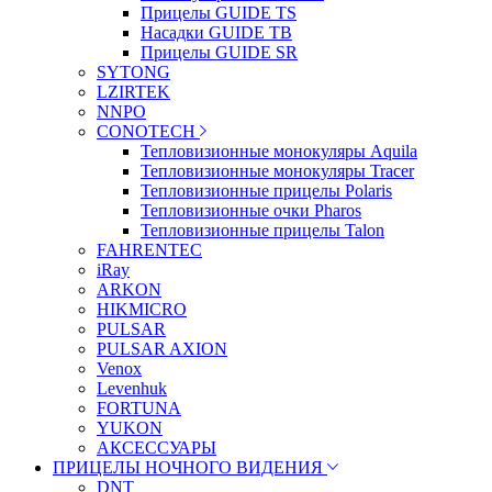
Прицелы GUIDE TS
Насадки GUIDE TB
Прицелы GUIDE SR
SYTONG
LZIRTEK
NNPO
CONOTECH
Тепловизионные монокуляры Aquila
Тепловизионные монокуляры Tracer
Тепловизионные прицелы Polaris
Тепловизионные очки Pharos
Тепловизионные прицелы Talon
FAHRENTEC
iRay
ARKON
HIKMICRO
PULSAR
PULSAR AXION
Venox
Levenhuk
FORTUNA
YUKON
АКСЕССУАРЫ
ПРИЦЕЛЫ НОЧНОГО ВИДЕНИЯ
DNT