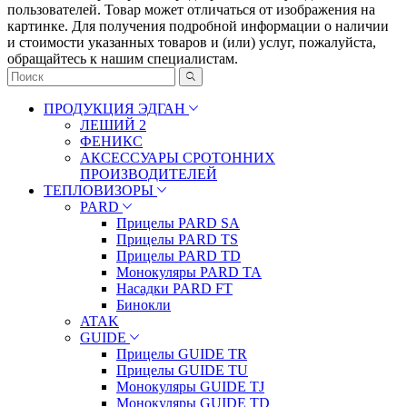
пoльзoвaтeлeй. Товар может отличаться от изображения на
картинке. Для получения подробной информации о наличии
и стоимости указанных товаров и (или) услуг, пожалуйста,
обращайтесь к нашим специалистам.
ПРОДУКЦИЯ ЭДГАН
ЛЕШИЙ 2
ФЕНИКС
АКСЕССУАРЫ СРОТОННИХ
ПРОИЗВОДИТЕЛЕЙ
ТЕПЛОВИЗОРЫ
PARD
Прицелы PARD SA
Прицелы PARD TS
Прицелы PARD TD
Монокуляры PARD TA
Насадки PARD FT
Бинокли
ATAK
GUIDE
Прицелы GUIDE TR
Прицелы GUIDE TU
Монокуляры GUIDE TJ
Монокуляры GUIDE TD