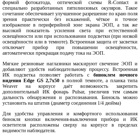
формой фотокатода, оптической схемы R-Contact и
специально разработанных пятилинзовых окуляров. Такое
сочетание обеспечивает улучшенное разрешение по краю поля
зрения практически без искажений, чёткое и точное
изображение в периферийной зоне экрана ЭОП, а так же
высокий показатель усиления света при естественной
освещённости или при использовании подсветки (при низкой
освещённости или в темноте). Встроенная защита от засветки
отключает прибор при повышении освещённости,
автоматически прекращая подачу тока на ЭОП.
Мягкие резиновые наглазники маскируют свечение ЭОП и
добавляют удобств наблюдательному процессу. Встроенная
ИК подсветка позволяет работать с
биноклем ночного
видения Edge GS 2,7x50
в полной темноте, а планка типа
Weaver на корпусе даёт возможность закрепить
дополнительный ИК фонарь Pulsar, увеличив тем самым
дальность обнаружения и распознавания. Бинокль можно
установить на штатив (диаметр соединения 1/4 дюйма)
Для удобства управления и комфортного использования
бинокля кнопки включения-выключения прибора и ИК
осветителя расположены сверху на корпусе в пределах
видимости наблюдателя.