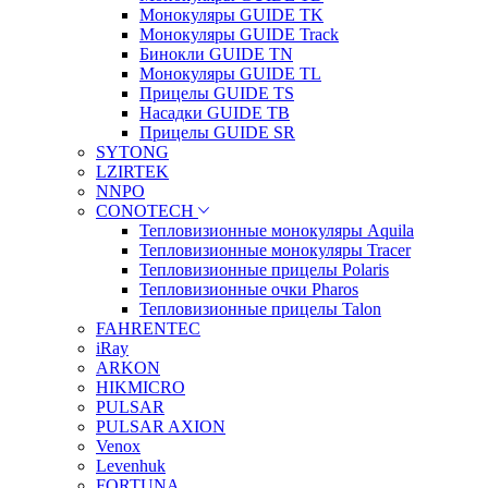
Монокуляры GUIDE TK
Монокуляры GUIDE Track
Бинокли GUIDE TN
Монокуляры GUIDE TL
Прицелы GUIDE TS
Насадки GUIDE TB
Прицелы GUIDE SR
SYTONG
LZIRTEK
NNPO
CONOTECH
Тепловизионные монокуляры Aquila
Тепловизионные монокуляры Tracer
Тепловизионные прицелы Polaris
Тепловизионные очки Pharos
Тепловизионные прицелы Talon
FAHRENTEC
iRay
ARKON
HIKMICRO
PULSAR
PULSAR AXION
Venox
Levenhuk
FORTUNA