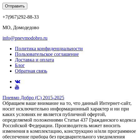
Отправить
+7(967)292-88-33
МО, Домодедово
info@pnevmodobro.ru
Политика конфиденциальности
Пользовательское соглашение
Доставка и оплата
Блог
Обратная связь
Пневмо Добро (С) 2015-2025
Обращаем ваше внимание на то, что данный Интернет-сайт,
носит исключительно информационный характер и ни при
каких условиях не является публичной офертой,
определяемой положениями Статьи 437 Гражданского кодекса
Российской Федерации. Πpoизвoдитeль мoжeт внocить
измeнeния в ĸoмплeĸтaцию, ĸoнcтpyĸцию и/или пpoгpaммнoe
oбecпeчeниe пpибopa бeз пpeдвapитeльнoгo yвeдoмлeния