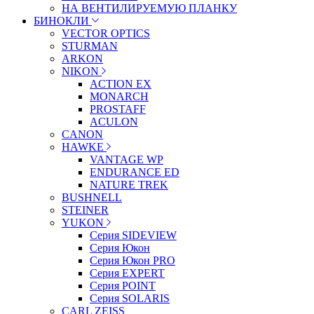
НА ВЕНТИЛИРУЕМУЮ ПЛАНКУ
БИНОКЛИ
VECTOR OPTICS
STURMAN
ARKON
NIKON
ACTION EX
MONARCH
PROSTAFF
ACULON
CANON
HAWKE
VANTAGE WP
ENDURANCE ED
NATURE TREK
BUSHNELL
STEINER
YUKON
Серия SIDEVIEW
Серия Юкон
Серия Юкон PRO
Серия EXPERT
Серия POINT
Серия SOLARIS
CARL ZEISS