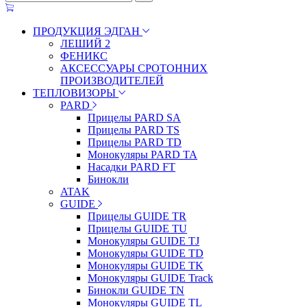
ПРОДУКЦИЯ ЭДГАН
ЛЕШИЙ 2
ФЕНИКС
АКСЕССУАРЫ СРОТОННИХ
ПРОИЗВОДИТЕЛЕЙ
ТЕПЛОВИЗОРЫ
PARD
Прицелы PARD SA
Прицелы PARD TS
Прицелы PARD TD
Монокуляры PARD TA
Насадки PARD FT
Бинокли
ATAK
GUIDE
Прицелы GUIDE TR
Прицелы GUIDE TU
Монокуляры GUIDE TJ
Монокуляры GUIDE TD
Монокуляры GUIDE TK
Монокуляры GUIDE Track
Бинокли GUIDE TN
Монокуляры GUIDE TL