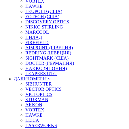
VORTEX
HAWKE
LEUPOLD (США)
EOTECH (США)
DISCOVERY OPTICS
NIKKO STIRLING
MARCOOL
ПИЛАД
FIREFIELD
AIMPOINT (ШВЕЦИЯ)
REDRING (ШВЕЦИЯ)
SIGHTMARK (США)
DOCTER (ГЕРМАНИЯ)
HAKKO (ЯПОНИЯ)
LEAPERS UTG
ДАЛЬНОМЕРЫ
SIBHUNTER
VECTOR OPTICS
VICTOPTICS
STURMAN
ARKON
VORTEX
HAWKE
LEICA
LASERWORKS