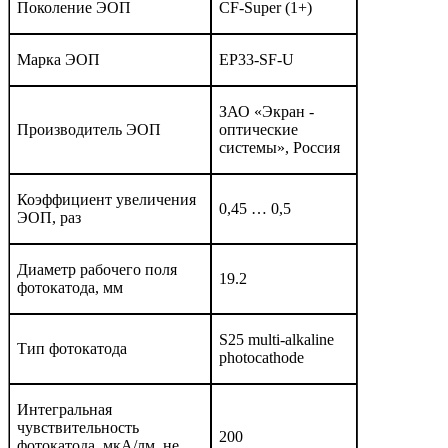
Поколение ЭОП
CF-Super (1+)
Марка ЭОП
EP33-SF-U
ЗАО «Экран -
Производитель ЭОП
оптические
системы», Россия
Коэффициент увеличения
0,45 … 0,5
ЭОП, раз
Диаметр рабочего поля
19.2
фотокатода, мм
S25 multi-alkaline
Тип фотокатода
photocathode
Интегральная
чувствительность
200
фотокатода, мкА/лм, не