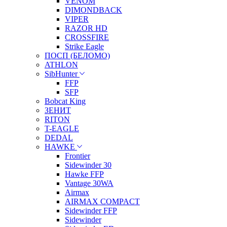
VENOM
DIMONDBACK
VIPER
RAZOR HD
CROSSFIRE
Strike Eagle
ПОСП (БЕЛОМО)
ATHLON
SibHunter
FFP
SFP
Bobcat King
ЗЕНИТ
RITON
T-EAGLE
DEDAL
HAWKE
Frontier
Sidewinder 30
Hawke FFP
Vantage 30WA
Airmax
AIRMAX COMPACT
Sidewinder FFP
Sidewinder