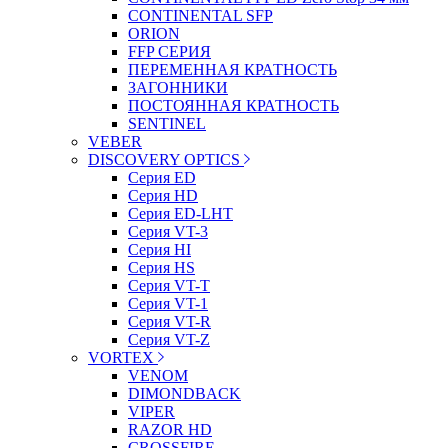
CONTINENTAL SFP
ORION
FFP СЕРИЯ
ПЕРЕМЕННАЯ КРАТНОСТЬ
ЗАГОННИКИ
ПОСТОЯННАЯ КРАТНОСТЬ
SENTINEL
VEBER
DISCOVERY OPTICS
Серия ED
Серия HD
Серия ED-LHT
Серия VT-3
Серия HI
Серия HS
Серия VT-T
Серия VT-1
Серия VT-R
Серия VT-Z
VORTEX
VENOM
DIMONDBACK
VIPER
RAZOR HD
CROSSFIRE