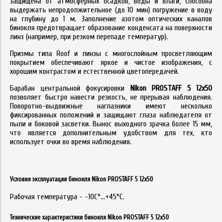
защищена от атмосферных осадков, воды и влаги, способна
выдержать непродолжительное (до 10 мин) погружение в воду
на глубину до 1 м. Заполнение азотом оптических каналов
бинокля предотвращает образование конденсата на поверхности
линз (например, при резком перепаде температур).
Призмы типа Roof и линзы с многослойным просветляющим
покрытием обеспечивают яркое и чистое изображения, с
хорошим контрастом и естественной цветопередачей.
Барабан центральной фокусировки
Nikon PROSTAFF 5 12x50
позволяет быстро навести резкость, не прерывая наблюдения.
Поворотно-выдвижные наглазники имеют несколько
фиксированных положений и защищают глаза наблюдателя от
пыли и боковой засветки. Вынос выходного зрачка более 15 мм,
что является дополнительным удобством для тех, кто
использует очки во время наблюдения.
Условия эксплуатации бинокля Nikon PROSTAFF 5 12x50
Рабочая температура - -10C°…+45°C.
Технические характеристики бинокля Nikon PROSTAFF 5 12x50