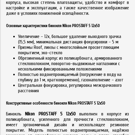
корпуса, высокая степень влагозащиты, удобство и комфорт в
настройке и эксплуатации, а также качественное изображение
даже в условиях пониженной освещённости.
Основные характеристики бинокля Nikon PROSTAFF 5 12x50
Увеличение – 12х, большое удаление выходного зрачка
(15,5 мм), минимальная дистанция фокусировки – 5 м
Призмы Roof, линзы с многослойным просветляющим
покрытием, эко-стекло
Обрезиненный корпус из поликарбоната, армированного
стекловолокном, поворотно-выдвижные наглазники с
несколькими фиксированными положениями
Полностью водонепроницаемый (погружение в воду на
глубину до 1 м, кратковременно), газонаполнение – азот
Центральная фокусировка, регулировка межзрачкового
расстояния
Конструктивные особенности бинокля Nikon PROSTAFF 5 12x50
Бинокль
Nikon PROSTAFF 5 12x50
выполнен в корпусе из
поликарбоната, усиленного для прочности стекловолокном,
имеет эргономичный дизайн и нескользящее резиновое
покрытие. Модель полностью водонепроницаемая, надёжно