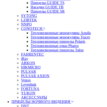
Прицелы GUIDE TS
Насадки GUIDE TB
Прицелы GUIDE SR
SYTONG
LZIRTEK
NNPO
CONOTECH
Тепловизионные монокуляры Aquila
Тепловизионные монокуляры Tracer
Тепловизионные прицелы Polaris
Тепловизионные очки Pharos
Тепловизионные прицелы Talon
FAHRENTEC
iRay
ARKON
HIKMICRO
PULSAR
PULSAR AXION
Venox
Levenhuk
FORTUNA
YUKON
АКСЕССУАРЫ
ПРИЦЕЛЫ НОЧНОГО ВИДЕНИЯ
DNT