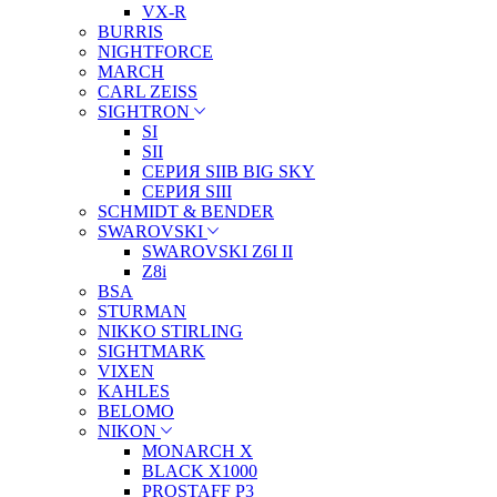
VX-R
BURRIS
NIGHTFORCE
MARCH
CARL ZEISS
SIGHTRON
SI
SII
СЕРИЯ SIIB BIG SKY
СЕРИЯ SIII
SCHMIDT & BENDER
SWAROVSKI
SWAROVSKI Z6I II
Z8i
BSA
STURMAN
NIKKO STIRLING
SIGHTMARK
VIXEN
KAHLES
BELOMO
NIKON
MONARCH X
BLACK X1000
PROSTAFF P3