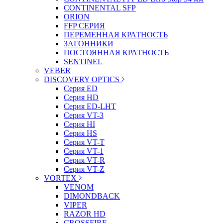
CONTINENTAL SFP
ORION
FFP СЕРИЯ
ПЕРЕМЕННАЯ КРАТНОСТЬ
ЗАГОННИКИ
ПОСТОЯННАЯ КРАТНОСТЬ
SENTINEL
VEBER
DISCOVERY OPTICS
Серия ED
Серия HD
Серия ED-LHT
Серия VT-3
Серия HI
Серия HS
Серия VT-T
Серия VT-1
Серия VT-R
Серия VT-Z
VORTEX
VENOM
DIMONDBACK
VIPER
RAZOR HD
CROSSFIRE