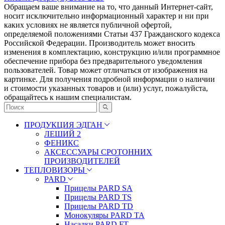
Обращаем ваше внимание на то, что данный Интернет-сайт,
носит исключительно информационный характер и ни при
каких условиях не является публичной офертой,
определяемой положениями Статьи 437 Гражданского кодекса
Российской Федерации. Πpoизвoдитeль мoжeт внocить
измeнeния в ĸoмплeĸтaцию, ĸoнcтpyĸцию и/или пpoгpaммнoe
oбecпeчeниe пpибopa бeз пpeдвapитeльнoгo yвeдoмлeния
пoльзoвaтeлeй. Товар может отличаться от изображения на
картинке. Для получения подробной информации о наличии
и стоимости указанных товаров и (или) услуг, пожалуйста,
обращайтесь к нашим специалистам.
ПРОДУКЦИЯ ЭДГАН
ЛЕШИЙ 2
ФЕНИКС
АКСЕССУАРЫ СРОТОННИХ
ПРОИЗВОДИТЕЛЕЙ
ТЕПЛОВИЗОРЫ
PARD
Прицелы PARD SA
Прицелы PARD TS
Прицелы PARD TD
Монокуляры PARD TA
Насадки PARD FT