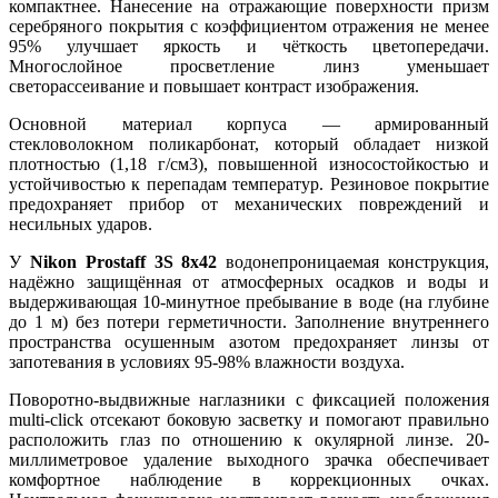
компактнее. Нанесение на отражающие поверхности призм
серебряного покрытия с коэффициентом отражения не менее
95% улучшает яркость и чёткость цветопередачи.
Многослойное просветление линз уменьшает
светорассеивание и повышает контраст изображения.
Основной материал корпуса — армированный
стекловолокном поликарбонат, который обладает низкой
плотностью (1,18 г/см3), повышенной износостойкостью и
устойчивостью к перепадам температур. Резиновое покрытие
предохраняет прибор от механических повреждений и
несильных ударов.
У
Nikon Prostaff 3S 8x42
водонепроницаемая конструкция,
надёжно защищённая от атмосферных осадков и воды и
выдерживающая 10-минутное пребывание в воде (на глубине
до 1 м) без потери герметичности. Заполнение внутреннего
пространства осушенным азотом предохраняет линзы от
запотевания в условиях 95-98% влажности воздуха.
Поворотно-выдвижные наглазники с фиксацией положения
multi-click отсекают боковую засветку и помогают правильно
расположить глаз по отношению к окулярной линзе. 20-
миллиметровое удаление выходного зрачка обеспечивает
комфортное наблюдение в коррекционных очках.