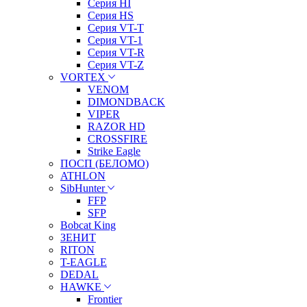
Серия HI
Серия HS
Серия VT-T
Серия VT-1
Серия VT-R
Серия VT-Z
VORTEX
VENOM
DIMONDBACK
VIPER
RAZOR HD
CROSSFIRE
Strike Eagle
ПОСП (БЕЛОМО)
ATHLON
SibHunter
FFP
SFP
Bobcat King
ЗЕНИТ
RITON
T-EAGLE
DEDAL
HAWKE
Frontier