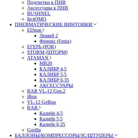
Подсветки к ПНВ
Аксессуары к ПНВ
BUSHNEL
БелОМО
ПНЕВМАТИЧЕСКИЕ ВИНТОВКИ
EDgun
Леший 2
Феникс (Fenix)
ЕГЕРЬ (РОК)
STORM (ШТОРМ)
ATAMAN
МВ20
КАЛИБР 4,5
КАЛИБР 5,5
КАЛИБР 6,35
АКСЕССУАРЫ
RAR VL-12 Gen.2
iBon
VL-12 GeBon
RAR
Калибр 4,5
Калибр 5,5
Калибр 6,35
Gorilla
БАЛЛОНЫ/КОМПРЕССОРЫ/ЗС/ШТУЦЕРЫ