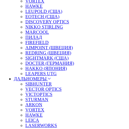
VORTEX
HAWKE
LEUPOLD (США)
EOTECH (США)
DISCOVERY OPTICS
NIKKO STIRLING
MARCOOL
ПИЛАД
FIREFIELD
AIMPOINT (ШВЕЦИЯ)
REDRING (ШВЕЦИЯ)
SIGHTMARK (США)
DOCTER (ГЕРМАНИЯ)
HAKKO (ЯПОНИЯ)
LEAPERS UTG
ДАЛЬНОМЕРЫ
SIBHUNTER
VECTOR OPTICS
VICTOPTICS
STURMAN
ARKON
VORTEX
HAWKE
LEICA
LASERWORKS