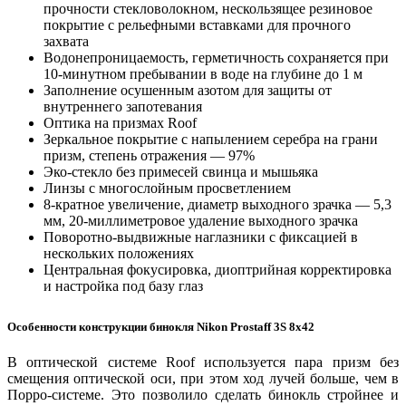
прочности стекловолокном, нескользящее резиновое
покрытие с рельефными вставками для прочного
захвата
Водонепроницаемость, герметичность сохраняется при
10-минутном пребывании в воде на глубине до 1 м
Заполнение осушенным азотом для защиты от
внутреннего запотевания
Оптика на призмах Roof
Зеркальное покрытие с напылением серебра на грани
призм, степень отражения — 97%
Эко-стекло без примесей свинца и мышьяка
Линзы с многослойным просветлением
8-кратное увеличение, диаметр выходного зрачка — 5,3
мм, 20-миллиметровое удаление выходного зрачка
Поворотно-выдвижные наглазники с фиксацией в
нескольких положениях
Центральная фокусировка, диоптрийная корректировка
и настройка под базу глаз
Особенности конструкции бинокля Nikon Prostaff 3S 8x42
В оптической системе Roof используется пара призм без
смещения оптической оси, при этом ход лучей больше, чем в
Порро-системе. Это позволило сделать бинокль стройнее и