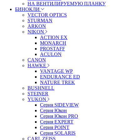
НА ВЕНТИЛИРУЕМУЮ ПЛАНКУ
БИНОКЛИ
VECTOR OPTICS
STURMAN
ARKON
NIKON
ACTION EX
MONARCH
PROSTAFF
ACULON
CANON
HAWKE
VANTAGE WP
ENDURANCE ED
NATURE TREK
BUSHNELL
STEINER
YUKON
Серия SIDEVIEW
Серия Юкон
Серия Юкон PRO
Серия EXPERT
Серия POINT
Серия SOLARIS
CARL ZEISS