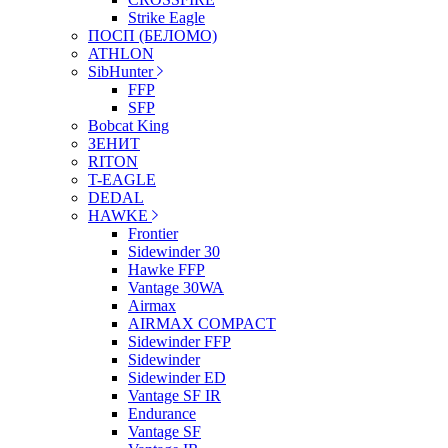
Strike Eagle
ПОСП (БЕЛОМО)
ATHLON
SibHunter
FFP
SFP
Bobcat King
ЗЕНИТ
RITON
T-EAGLE
DEDAL
HAWKE
Frontier
Sidewinder 30
Hawke FFP
Vantage 30WA
Airmax
AIRMAX COMPACT
Sidewinder FFP
Sidewinder
Sidewinder ED
Vantage SF IR
Endurance
Vantage SF