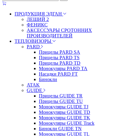
ПРОДУКЦИЯ ЭДГАН
ЛЕШИЙ 2
ФЕНИКС
АКСЕССУАРЫ СРОТОННИХ
ПРОИЗВОДИТЕЛЕЙ
ТЕПЛОВИЗОРЫ
PARD
Прицелы PARD SA
Прицелы PARD TS
Прицелы PARD TD
Монокуляры PARD TA
Насадки PARD FT
Бинокли
ATAK
GUIDE
Прицелы GUIDE TR
Прицелы GUIDE TU
Монокуляры GUIDE TJ
Монокуляры GUIDE TD
Монокуляры GUIDE TK
Монокуляры GUIDE Track
Бинокли GUIDE TN
Монокуляры GUIDE TL