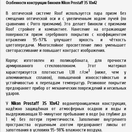
Особенности конструкции бинокля Nikon Prostaff 3S 10x42
В оптической системе Roof используется пара призм без
смещения оптической оси и с увеличенным ходом лучей (по
сравнению с Porro призмами). Это делает бинокли с призмами
Roof стройнее и компактнее. Нанесение на отражающие
поверхности призм серебряного покрытия с коэффициентом
отражения 95-97% улучшает яркость и чёткость
цветопередачи. Многослойное просветление линз уменьшает
светорассеивание и повышает контраст изображения.
Корпус изготовлен из поликарбоната, для прочности
армированного стекловолокном. Этот материал
3
характеризуется плотностью 1,18 г/см
(ниже, чем у
алюминиевых сплавов), повышенной износостойкостью и
устойчивостью к перепадам температур. Резиновое покрытие
предохраняет прибор от механических повреждений и несильных
ударов.
У
Nikon Prostaff 3S 10x42
водонепроницаемая конструкция,
надёжно защищённая от атмосферных осадков и воды и
выдерживающая 10-минутное пребывание в воде (на глубине до
1 м) без потери герметичности. Заполнение внутреннего
пространства осушенным азотом предохраняет линзы от
запотевания в условиях 95-98% влажности воздуха.