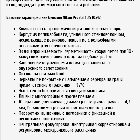
птиц, подходит для морского спорта и рыбалки.
Базовые характеристики бинокля Nikon Prostaff 3S 10x42
Компактность, эргономичный дизайн и точная сборка
Корпус из поликарбоната, усиленного стекловолокном,
нескользящее резиновое покрытие с рельефными
вставками для прочного захвата
Водонепроницаемость, герметичность сохраняется при 10-
минутном пребывании в воде на глубине до 1 м
Заполнение осушенным азотом для защиты от
внутреннего запотевания
Оптика на призмах Roof
Зеркальное покрытие с напылением серебра на грани
призм, степень отражения — 97%
Эко-стекло без примесей свинца и мышьяка
Линзы с многослойным просветлением
10-кратное увеличение, диаметр выходного зрачка — 4,2
мм, 15-миллиметровый вынос выходного зрачка
Поворотно-выдвижные наглазники с фиксацией в
нескольких положениях
Центральная фокусировка, диоптрийная корректировка и
регулировка межзрачкового расстояния