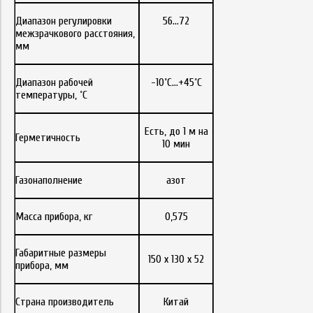
Диапазон регулировки
56...72
межзрачкового расстояния,
мм
Диапазон рабочей
-10˚С…+45˚С
температуры, ˚С
Есть, до 1 м на
Герметичность
10 мин
Газонаполнение
азот
Масса прибора, кг
0,575
Габаритные размеры
150 x 130 x 52
прибора, мм
Страна производитель
Китай