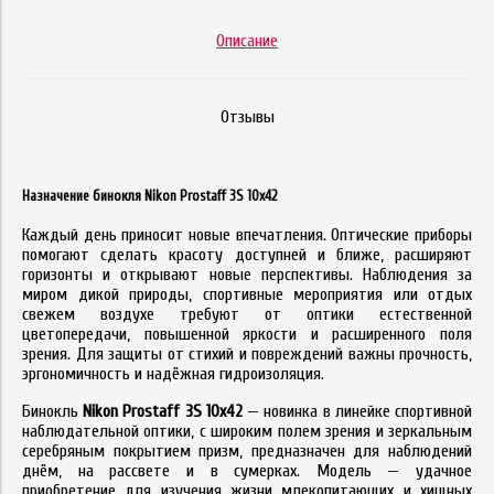
Описание
Отзывы
Назначение бинокля Nikon Prostaff 3S 10x42
Каждый день приносит новые впечатления. Оптические приборы
помогают сделать красоту доступней и ближе, расширяют
горизонты и открывают новые перспективы. Наблюдения за
миром дикой природы, спортивные мероприятия или отдых
свежем воздухе требуют от оптики естественной
цветопередачи, повышенной яркости и расширенного поля
зрения. Для защиты от стихий и повреждений важны прочность,
эргономичность и надёжная гидроизоляция.
Бинокль
Nikon Prostaff 3S 10x42
— новинка в линейке спортивной
наблюдательной оптики, с широким полем зрения и зеркальным
серебряным покрытием призм, предназначен для наблюдений
днём, на рассвете и в сумерках. Модель — удачное
приобретение для изучения жизни млекопитающих и хищных