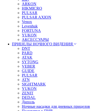
ARKON
HIKMICRO
PULSAR
PULSAR AXION
Venox
Levenhuk
FORTUNA
YUKON
АКСЕССУАРЫ
ПРИЦЕЛЫ НОЧНОГО ВИДЕНИЯ
DNT
PARD
ATAK
SYTONG
VEBER
GUIDE
PULSAR
ATN
SIGHTMARK
YUKON
ZENIT
DEDAL
Диполь
Ночные насадки для дневных прицелов
Подсветки к ПНВ