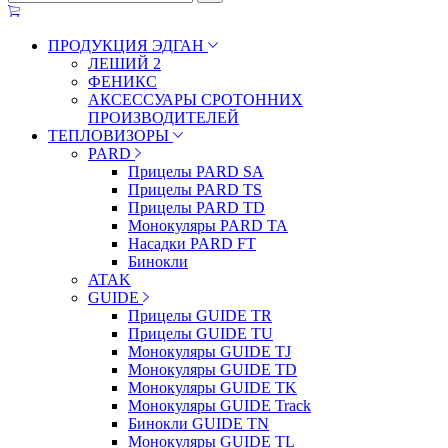
ПРОДУКЦИЯ ЭДГАН
ЛЕШИЙ 2
ФЕНИКС
АКСЕССУАРЫ СРОТОННИХ
ПРОИЗВОДИТЕЛЕЙ
ТЕПЛОВИЗОРЫ
PARD
Прицелы PARD SA
Прицелы PARD TS
Прицелы PARD TD
Монокуляры PARD TA
Насадки PARD FT
Бинокли
ATAK
GUIDE
Прицелы GUIDE TR
Прицелы GUIDE TU
Монокуляры GUIDE TJ
Монокуляры GUIDE TD
Монокуляры GUIDE TK
Монокуляры GUIDE Track
Бинокли GUIDE TN
Монокуляры GUIDE TL