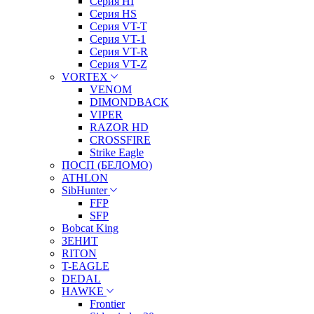
Серия HI
Серия HS
Серия VT-T
Серия VT-1
Серия VT-R
Серия VT-Z
VORTEX
VENOM
DIMONDBACK
VIPER
RAZOR HD
CROSSFIRE
Strike Eagle
ПОСП (БЕЛОМО)
ATHLON
SibHunter
FFP
SFP
Bobcat King
ЗЕНИТ
RITON
T-EAGLE
DEDAL
HAWKE
Frontier