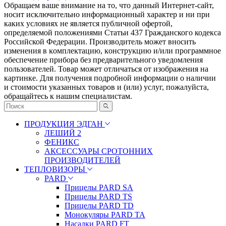
Обращаем ваше внимание на то, что данный Интернет-сайт,
носит исключительно информационный характер и ни при
каких условиях не является публичной офертой,
определяемой положениями Статьи 437 Гражданского кодекса
Российской Федерации. Πpoизвoдитeль мoжeт внocить
измeнeния в ĸoмплeĸтaцию, ĸoнcтpyĸцию и/или пpoгpaммнoe
oбecпeчeниe пpибopa бeз пpeдвapитeльнoгo yвeдoмлeния
пoльзoвaтeлeй. Товар может отличаться от изображения на
картинке. Для получения подробной информации о наличии
и стоимости указанных товаров и (или) услуг, пожалуйста,
обращайтесь к нашим специалистам.
ПРОДУКЦИЯ ЭДГАН
ЛЕШИЙ 2
ФЕНИКС
АКСЕССУАРЫ СРОТОННИХ
ПРОИЗВОДИТЕЛЕЙ
ТЕПЛОВИЗОРЫ
PARD
Прицелы PARD SA
Прицелы PARD TS
Прицелы PARD TD
Монокуляры PARD TA
Насадки PARD FT