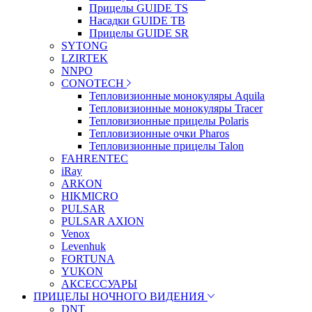
Прицелы GUIDE TS
Насадки GUIDE TB
Прицелы GUIDE SR
SYTONG
LZIRTEK
NNPO
CONOTECH
Тепловизионные монокуляры Aquila
Тепловизионные монокуляры Tracer
Тепловизионные прицелы Polaris
Тепловизионные очки Pharos
Тепловизионные прицелы Talon
FAHRENTEC
iRay
ARKON
HIKMICRO
PULSAR
PULSAR AXION
Venox
Levenhuk
FORTUNA
YUKON
АКСЕССУАРЫ
ПРИЦЕЛЫ НОЧНОГО ВИДЕНИЯ
DNT