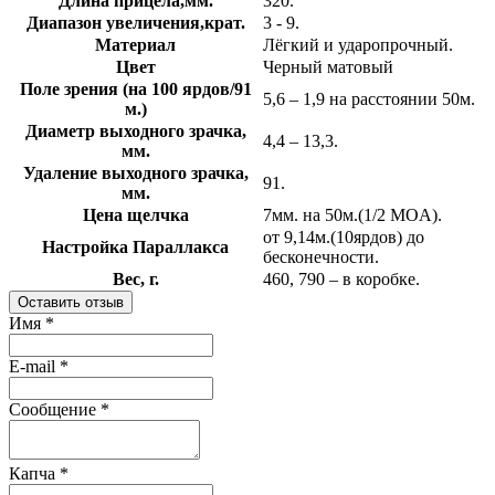
Длина прицела,мм.
320.
Диапазон увеличения,крат.
3 - 9.
Материал
Лёгкий и ударопрочный.
Цвет
Черный матовый
Поле зрения (на 100 ярдов/91
5,6 – 1,9 на расстоянии 50м.
м.)
Диаметр выходного зрачка,
4,4 – 13,3.
мм.
Удаление выходного зрачка,
91.
мм.
Цена щелчка
7мм. на 50м.(1/2 MOA).
от 9,14м.(10ярдов) до
Настройка Параллакса
бесконечности.
Вес, г.
460, 790 – в коробке.
Оставить отзыв
Имя
*
E-mail
*
Сообщение
*
Капча
*