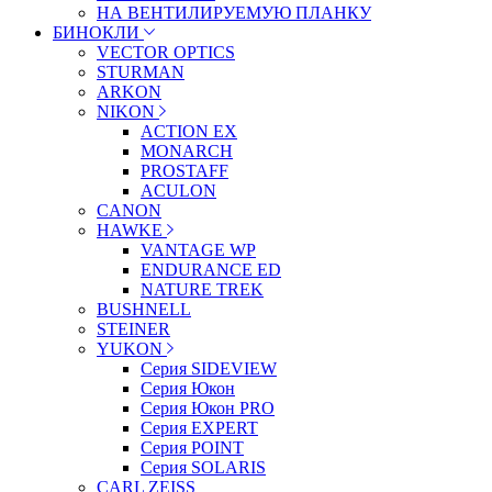
НА ВЕНТИЛИРУЕМУЮ ПЛАНКУ
БИНОКЛИ
VECTOR OPTICS
STURMAN
ARKON
NIKON
ACTION EX
MONARCH
PROSTAFF
ACULON
CANON
HAWKE
VANTAGE WP
ENDURANCE ED
NATURE TREK
BUSHNELL
STEINER
YUKON
Серия SIDEVIEW
Серия Юкон
Серия Юкон PRO
Серия EXPERT
Серия POINT
Серия SOLARIS
CARL ZEISS