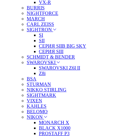
VX-R
BURRIS
NIGHTFORCE
MARCH
CARL ZEISS
SIGHTRON
SI
SII
СЕРИЯ SIIB BIG SKY
СЕРИЯ SIII
SCHMIDT & BENDER
SWAROVSKI
SWAROVSKI Z6I II
Z8i
BSA
STURMAN
NIKKO STIRLING
SIGHTMARK
VIXEN
KAHLES
BELOMO
NIKON
MONARCH X
BLACK X1000
PROSTAFF P3