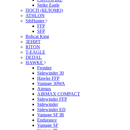
Strike Eagle
ПОСП (БЕЛОМО)
ATHLON
SibHunter
FFP
SFP
Bobcat King
ЗЕНИТ
RITON
T-EAGLE
DEDAL
HAWKE
Frontier
Sidewinder 30
Hawke FFP
Vantage 30WA
Airmax
AIRMAX COMPACT
Sidewinder FFP
Sidewinder
Sidewinder ED
Vantage SF IR
Endurance
Vantage SF