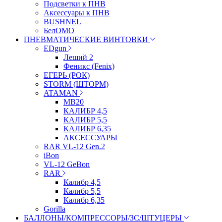
Подсветки к ПНВ
Аксессуары к ПНВ
BUSHNEL
БелОМО
ПНЕВМАТИЧЕСКИЕ ВИНТОВКИ
EDgun
Леший 2
Феникс (Fenix)
ЕГЕРЬ (РОК)
STORM (ШТОРМ)
ATAMAN
МВ20
КАЛИБР 4,5
КАЛИБР 5,5
КАЛИБР 6,35
АКСЕССУАРЫ
RAR VL-12 Gen.2
iBon
VL-12 GeBon
RAR
Калибр 4,5
Калибр 5,5
Калибр 6,35
Gorilla
БАЛЛОНЫ/КОМПРЕССОРЫ/ЗС/ШТУЦЕРЫ