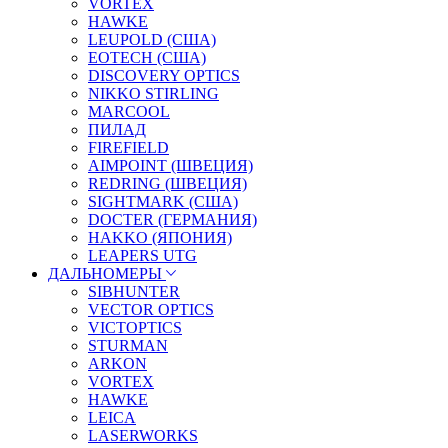
VORTEX
HAWKE
LEUPOLD (США)
EOTECH (США)
DISCOVERY OPTICS
NIKKO STIRLING
MARCOOL
ПИЛАД
FIREFIELD
AIMPOINT (ШВЕЦИЯ)
REDRING (ШВЕЦИЯ)
SIGHTMARK (США)
DOCTER (ГЕРМАНИЯ)
HAKKO (ЯПОНИЯ)
LEAPERS UTG
ДАЛЬНОМЕРЫ
SIBHUNTER
VECTOR OPTICS
VICTOPTICS
STURMAN
ARKON
VORTEX
HAWKE
LEICA
LASERWORKS