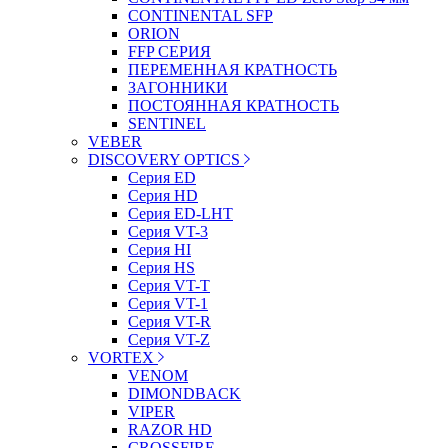
CONTINENTAL SFP
ORION
FFP СЕРИЯ
ПЕРЕМЕННАЯ КРАТНОСТЬ
ЗАГОННИКИ
ПОСТОЯННАЯ КРАТНОСТЬ
SENTINEL
VEBER
DISCOVERY OPTICS
Серия ED
Серия HD
Серия ED-LHT
Серия VT-3
Серия HI
Серия HS
Серия VT-T
Серия VT-1
Серия VT-R
Серия VT-Z
VORTEX
VENOM
DIMONDBACK
VIPER
RAZOR HD
CROSSFIRE