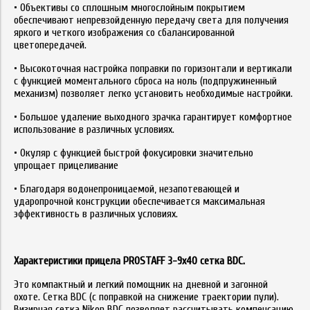
• Объективы со сплошным многослойным покрытием
обеспечивают непревзойденную передачу света для получения
яркого и четкого изображения со сбалансированной
цветопередачей.
• Высокоточная настройка поправки по горизонтали и вертикали
с функцией моментального сброса на ноль (подпружиненный
механизм) позволяет легко установить необходимые настройки.
• Большое удаление выходного зрачка гарантирует комфортное
использование в различных условиях.
• Окуляр с функцией быстрой фокусировки значительно
упрощает прицеливание
• Благодаря водонепроницаемой, незапотевающей и
ударопрочной конструкции обеспечивается максимальная
эффективность в различных условиях.
Характеристики прицела
PROSTAFF 3-9x40 сетка BDC.
Это компактный и легкий помощник на дневной и загонной
охоте. Сетка BDC (с поправкой на снижение траектории пули).
Визирная сетка Nikon BDC позволяет рассчитывать компенсацию