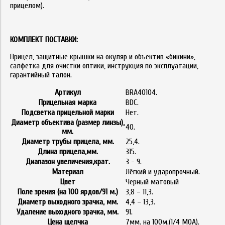
прицелом).
КОМПЛЕКТ ПОСТАВКИ:
Прицел, защитные крышки на окуляр и объектив «бикини»,
салфетка для очистки оптики, инструкция по эксплуатации,
гарантийный талон.
Артикул
BRA40104.
Прицельная марка
BDC.
Подсветка прицельной марки
Нет.
Диаметр объектива (размер линзы),
40.
мм.
Диаметр трубы прицела, мм.
25,4.
Длина прицела,мм.
315.
Диапазон увеличения,крат.
3 - 9.
Материал
Лёгкий и ударопрочный.
Цвет
Черный матовый
Поле зрения (на 100 ярдов/91 м.)
3,8 – 11,3.
Диаметр выходного зрачка, мм.
4,4 – 13,3.
Удаление выходного зрачка, мм.
91.
Цена щелчка
7мм. на 100м.(1/4 MOA).