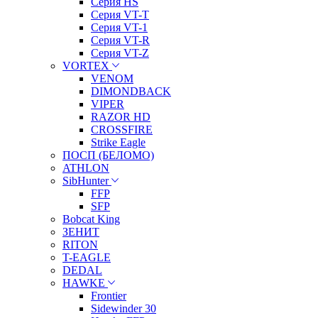
Серия HS
Серия VT-T
Серия VT-1
Серия VT-R
Серия VT-Z
VORTEX
VENOM
DIMONDBACK
VIPER
RAZOR HD
CROSSFIRE
Strike Eagle
ПОСП (БЕЛОМО)
ATHLON
SibHunter
FFP
SFP
Bobcat King
ЗЕНИТ
RITON
T-EAGLE
DEDAL
HAWKE
Frontier
Sidewinder 30