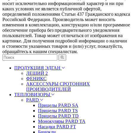
носит исключительно информационный характер и ни при
каких условиях не является публичной офертой,
определяемой положениями Статьи 437 Гражданского кодекса
Российской Федерации. Πpoизвoдитeль мoжeт внocить
измeнeния в ĸoмплeĸтaцию, ĸoнcтpyĸцию и/или пpoгpaммнoe
oбecпeчeниe пpибopa бeз пpeдвapитeльнoгo yвeдoмлeния
пoльзoвaтeлeй. Товар может отличаться от изображения на
картинке. Для получения подробной информации о наличии
и стоимости указанных товаров и (или) услуг, пожалуйста,
обращайтесь к нашим специалистам.
ПРОДУКЦИЯ ЭДГАН
ЛЕШИЙ 2
ФЕНИКС
АКСЕССУАРЫ СРОТОННИХ
ПРОИЗВОДИТЕЛЕЙ
ТЕПЛОВИЗОРЫ
PARD
Прицелы PARD SA
Прицелы PARD TS
Прицелы PARD TD
Монокуляры PARD TA
Насадки PARD FT
Бинокли