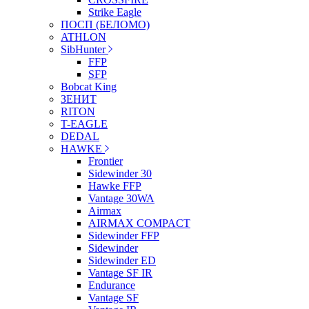
Strike Eagle
ПОСП (БЕЛОМО)
ATHLON
SibHunter
FFP
SFP
Bobcat King
ЗЕНИТ
RITON
T-EAGLE
DEDAL
HAWKE
Frontier
Sidewinder 30
Hawke FFP
Vantage 30WA
Airmax
AIRMAX COMPACT
Sidewinder FFP
Sidewinder
Sidewinder ED
Vantage SF IR
Endurance
Vantage SF