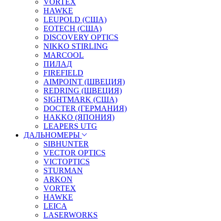
VORTEX
HAWKE
LEUPOLD (США)
EOTECH (США)
DISCOVERY OPTICS
NIKKO STIRLING
MARCOOL
ПИЛАД
FIREFIELD
AIMPOINT (ШВЕЦИЯ)
REDRING (ШВЕЦИЯ)
SIGHTMARK (США)
DOCTER (ГЕРМАНИЯ)
HAKKO (ЯПОНИЯ)
LEAPERS UTG
ДАЛЬНОМЕРЫ
SIBHUNTER
VECTOR OPTICS
VICTOPTICS
STURMAN
ARKON
VORTEX
HAWKE
LEICA
LASERWORKS