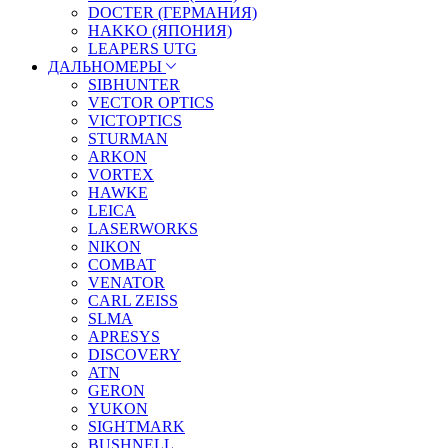
DOCTER (ГЕРМАНИЯ)
HAKKO (ЯПОНИЯ)
LEAPERS UTG
ДАЛЬНОМЕРЫ
SIBHUNTER
VECTOR OPTICS
VICTOPTICS
STURMAN
ARKON
VORTEX
HAWKE
LEICA
LASERWORKS
NIKON
COMBAT
VENATOR
CARL ZEISS
SLMA
APRESYS
DISCOVERY
ATN
GERON
YUKON
SIGHTMARK
BUSHNELL