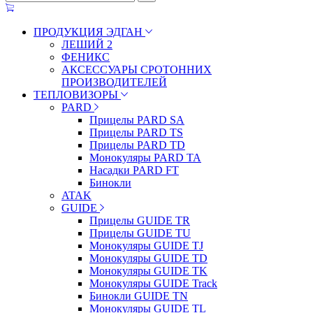
ПРОДУКЦИЯ ЭДГАН
ЛЕШИЙ 2
ФЕНИКС
АКСЕССУАРЫ СРОТОННИХ
ПРОИЗВОДИТЕЛЕЙ
ТЕПЛОВИЗОРЫ
PARD
Прицелы PARD SA
Прицелы PARD TS
Прицелы PARD TD
Монокуляры PARD TA
Насадки PARD FT
Бинокли
ATAK
GUIDE
Прицелы GUIDE TR
Прицелы GUIDE TU
Монокуляры GUIDE TJ
Монокуляры GUIDE TD
Монокуляры GUIDE TK
Монокуляры GUIDE Track
Бинокли GUIDE TN
Монокуляры GUIDE TL