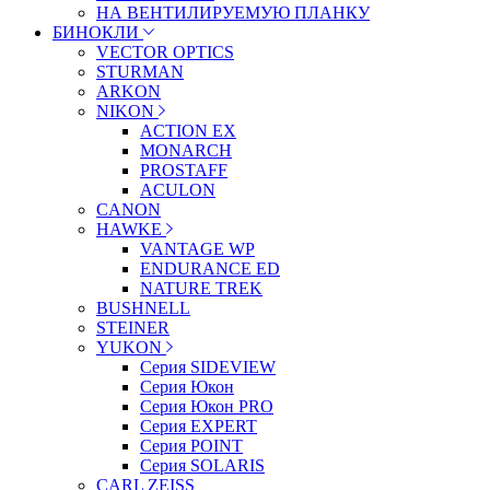
НА ВЕНТИЛИРУЕМУЮ ПЛАНКУ
БИНОКЛИ
VECTOR OPTICS
STURMAN
ARKON
NIKON
ACTION EX
MONARCH
PROSTAFF
ACULON
CANON
HAWKE
VANTAGE WP
ENDURANCE ED
NATURE TREK
BUSHNELL
STEINER
YUKON
Серия SIDEVIEW
Серия Юкон
Серия Юкон PRO
Серия EXPERT
Серия POINT
Серия SOLARIS
CARL ZEISS