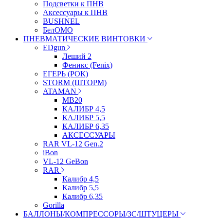
Подсветки к ПНВ
Аксессуары к ПНВ
BUSHNEL
БелОМО
ПНЕВМАТИЧЕСКИЕ ВИНТОВКИ
EDgun
Леший 2
Феникс (Fenix)
ЕГЕРЬ (РОК)
STORM (ШТОРМ)
ATAMAN
МВ20
КАЛИБР 4,5
КАЛИБР 5,5
КАЛИБР 6,35
АКСЕССУАРЫ
RAR VL-12 Gen.2
iBon
VL-12 GeBon
RAR
Калибр 4,5
Калибр 5,5
Калибр 6,35
Gorilla
БАЛЛОНЫ/КОМПРЕССОРЫ/ЗС/ШТУЦЕРЫ