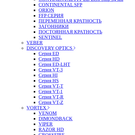
CONTINENTAL SFP
ORION
FFP СЕРИЯ
ПЕРЕМЕННАЯ КРАТНОСТЬ
ЗАГОННИКИ
ПОСТОЯННАЯ КРАТНОСТЬ
SENTINEL
VEBER
DISCOVERY OPTICS
Серия ED
Серия HD
Серия ED-LHT
Серия VT-3
Серия HI
Серия HS
Серия VT-T
Серия VT-1
Серия VT-R
Серия VT-Z
VORTEX
VENOM
DIMONDBACK
VIPER
RAZOR HD
CROSSFIRE