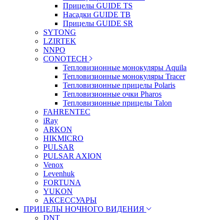
Прицелы GUIDE TS
Насадки GUIDE TB
Прицелы GUIDE SR
SYTONG
LZIRTEK
NNPO
CONOTECH
Тепловизионные монокуляры Aquila
Тепловизионные монокуляры Tracer
Тепловизионные прицелы Polaris
Тепловизионные очки Pharos
Тепловизионные прицелы Talon
FAHRENTEC
iRay
ARKON
HIKMICRO
PULSAR
PULSAR AXION
Venox
Levenhuk
FORTUNA
YUKON
АКСЕССУАРЫ
ПРИЦЕЛЫ НОЧНОГО ВИДЕНИЯ
DNT