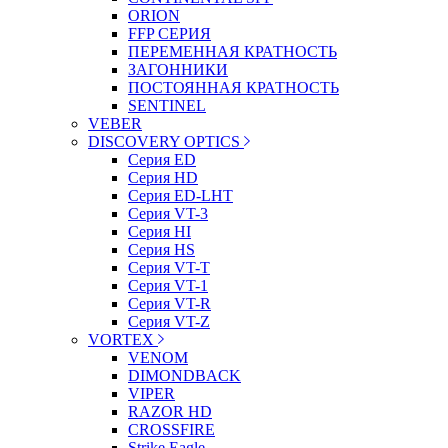
ORION
FFP СЕРИЯ
ПЕРЕМЕННАЯ КРАТНОСТЬ
ЗАГОННИКИ
ПОСТОЯННАЯ КРАТНОСТЬ
SENTINEL
VEBER
DISCOVERY OPTICS
Серия ED
Серия HD
Серия ED-LHT
Серия VT-3
Серия HI
Серия HS
Серия VT-T
Серия VT-1
Серия VT-R
Серия VT-Z
VORTEX
VENOM
DIMONDBACK
VIPER
RAZOR HD
CROSSFIRE
Strike Eagle