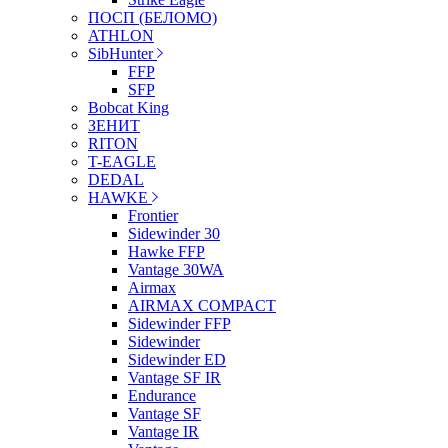
ПОСП (БЕЛОМО)
ATHLON
SibHunter
FFP
SFP
Bobcat King
ЗЕНИТ
RITON
T-EAGLE
DEDAL
HAWKE
Frontier
Sidewinder 30
Hawke FFP
Vantage 30WA
Airmax
AIRMAX COMPACT
Sidewinder FFP
Sidewinder
Sidewinder ED
Vantage SF IR
Endurance
Vantage SF
Vantage IR