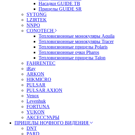
Насадки GUIDE TB
Прицелы GUIDE SR
SYTONG
LZIRTEK
NNPO
CONOTECH
Тепловизионные монокуляры Aquila
Тепловизионные монокуляры Tracer
Тепловизионные прицелы Polaris
Тепловизионные очки Pharos
Тепловизионные прицелы Talon
FAHRENTEC
iRay
ARKON
HIKMICRO
PULSAR
PULSAR AXION
Venox
Levenhuk
FORTUNA
YUKON
АКСЕССУАРЫ
ПРИЦЕЛЫ НОЧНОГО ВИДЕНИЯ
DNT
PARD