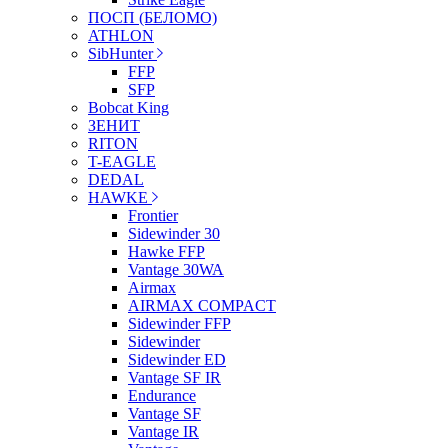
ПОСП (БЕЛОМО)
ATHLON
SibHunter
FFP
SFP
Bobcat King
ЗЕНИТ
RITON
T-EAGLE
DEDAL
HAWKE
Frontier
Sidewinder 30
Hawke FFP
Vantage 30WA
Airmax
AIRMAX COMPACT
Sidewinder FFP
Sidewinder
Sidewinder ED
Vantage SF IR
Endurance
Vantage SF
Vantage IR