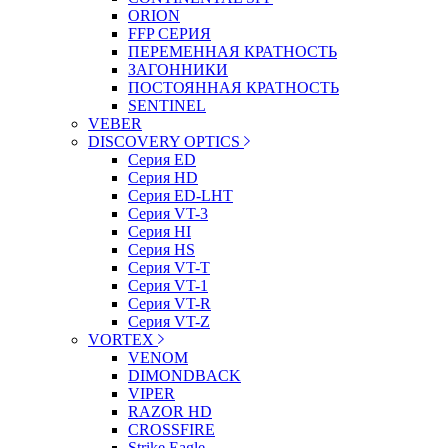
ORION
FFP СЕРИЯ
ПЕРЕМЕННАЯ КРАТНОСТЬ
ЗАГОННИКИ
ПОСТОЯННАЯ КРАТНОСТЬ
SENTINEL
VEBER
DISCOVERY OPTICS
Серия ED
Серия HD
Серия ED-LHT
Серия VT-3
Серия HI
Серия HS
Серия VT-T
Серия VT-1
Серия VT-R
Серия VT-Z
VORTEX
VENOM
DIMONDBACK
VIPER
RAZOR HD
CROSSFIRE
Strike Eagle