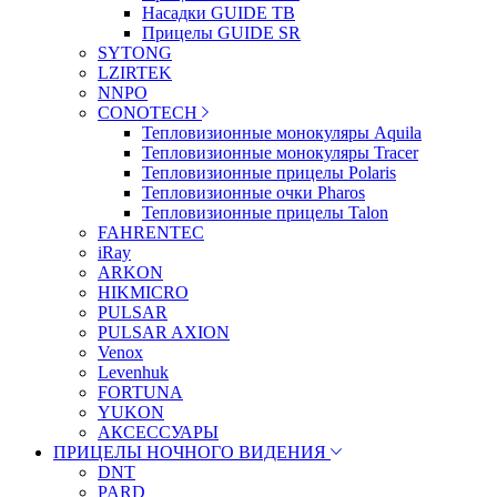
Насадки GUIDE TB
Прицелы GUIDE SR
SYTONG
LZIRTEK
NNPO
CONOTECH
Тепловизионные монокуляры Aquila
Тепловизионные монокуляры Tracer
Тепловизионные прицелы Polaris
Тепловизионные очки Pharos
Тепловизионные прицелы Talon
FAHRENTEC
iRay
ARKON
HIKMICRO
PULSAR
PULSAR AXION
Venox
Levenhuk
FORTUNA
YUKON
АКСЕССУАРЫ
ПРИЦЕЛЫ НОЧНОГО ВИДЕНИЯ
DNT
PARD