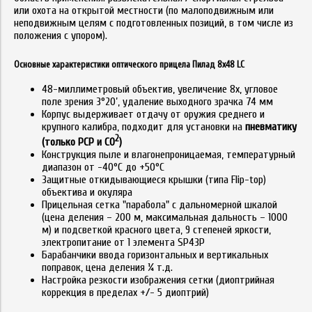
или охота на открытой местности (по малоподвижным или
неподвижным целям с подготовленных позиций, в том числе из
положения с упором).
Основные характеристики оптического прицела Пилад 8x48 LC
48-миллиметровый объектив, увеличение 8х, угловое
поле зрения 3°20’, удаление выходного зрачка 74 мм
Корпус выдерживает отдачу от оружия среднего и
крупного калибра, подходит для установки на
пневматику
2
(только PCP и CO
)
Конструкция пыле и влагонепроницаемая, температурный
диапазон от -40°C до +50°C
Защитные откидывающиеся крышки (типа Flip-top)
объектива и окуляра
Прицельная сетка "парабола" с дальномерной шкалой
(цена деления – 200 м, максимальная дальность – 1000
м) и подсветкой красного цвета, 9 степеней яркости,
электропитание от 1 элемента SP43P
Барабанчики ввода горизонтальных и вертикальных
поправок, цена деления ¼ т.д.
Настройка резкости изображения сетки (диоптрийная
коррекция в пределах +/- 5 диоптрий)