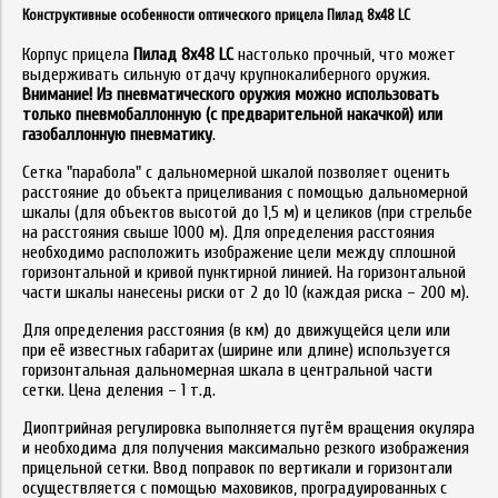
Конструктивные особенности оптического прицела Пилад 8x48 LC
Корпус прицела
Пилад 8x48 LC
настолько прочный, что может
выдерживать сильную отдачу крупнокалиберного оружия.
Внимание! Из пневматического оружия можно использовать
только пневмобаллонную (с предварительной накачкой) или
газобаллонную пневматику
.
Сетка "парабола" с дальномерной шкалой позволяет оценить
расстояние до объекта прицеливания с помощью дальномерной
шкалы (для объектов высотой до 1,5 м) и целиков (при стрельбе
на расстояния свыше 1000 м). Для определения расстояния
необходимо расположить изображение цели между сплошной
горизонтальной и кривой пунктирной линией. На горизонтальной
части шкалы нанесены риски от 2 до 10 (каждая риска – 200 м).
Для определения расстояния (в км) до движущейся цели или
при её известных габаритах (ширине или длине) используется
горизонтальная дальномерная шкала в центральной части
сетки. Цена деления – 1 т.д.
Диоптрийная регулировка выполняется путём вращения окуляра
и необходима для получения максимально резкого изображения
прицельной сетки. Ввод поправок по вертикали и горизонтали
осуществляется с помощью маховиков, проградуированных с