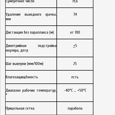
Сумеречное число
19,6
Удаление выходного зрачка,
74
мм
Дистанция без параллакса (м)
от 100
Диоптрийная подстройка
+
5
окуляра, дптр
Шаг выверки (мм/100м)
25
Влагозащищённость
есть
Диапазон рабочих температур,
-40°С … +50°С
°
Прицельная сетка
парабола