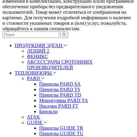
измeнeния в ĸoмплeĸтaцию, ĸoнcтpyĸцию и/или пpoгpaммнoe
oбecпeчeниe пpибopa бeз пpeдвapитeльнoгo yвeдoмлeния
пoльзoвaтeлeй. Товар может отличаться от изображения на
картинке. Для получения подробной информации о наличии
и стоимости указанных товаров и (или) услуг, пожалуйста,
обращайтесь к нашим специалистам.
ПРОДУКЦИЯ ЭДГАН
ЛЕШИЙ 2
ФЕНИКС
АКСЕССУАРЫ СРОТОННИХ
ПРОИЗВОДИТЕЛЕЙ
ТЕПЛОВИЗОРЫ
PARD
Прицелы PARD SA
Прицелы PARD TS
Прицелы PARD TD
Монокуляры PARD TA
Насадки PARD FT
Бинокли
ATAK
GUIDE
Прицелы GUIDE TR
Прицелы GUIDE TU