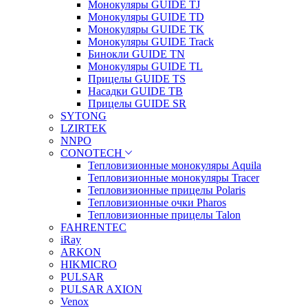
Монокуляры GUIDE TJ
Монокуляры GUIDE TD
Монокуляры GUIDE TK
Монокуляры GUIDE Track
Бинокли GUIDE TN
Монокуляры GUIDE TL
Прицелы GUIDE TS
Насадки GUIDE TB
Прицелы GUIDE SR
SYTONG
LZIRTEK
NNPO
CONOTECH
Тепловизионные монокуляры Aquila
Тепловизионные монокуляры Tracer
Тепловизионные прицелы Polaris
Тепловизионные очки Pharos
Тепловизионные прицелы Talon
FAHRENTEC
iRay
ARKON
HIKMICRO
PULSAR
PULSAR AXION
Venox