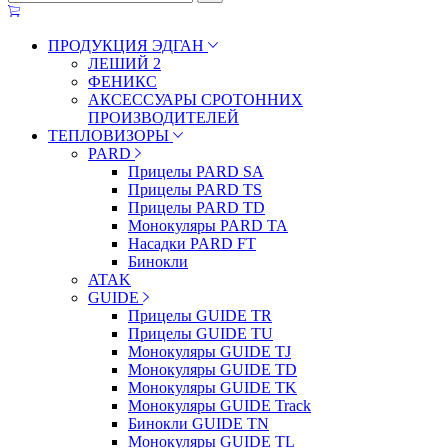
ПРОДУКЦИЯ ЭДГАН
ЛЕШИЙ 2
ФЕНИКС
АКСЕССУАРЫ СРОТОННИХ
ПРОИЗВОДИТЕЛЕЙ
ТЕПЛОВИЗОРЫ
PARD
Прицелы PARD SA
Прицелы PARD TS
Прицелы PARD TD
Монокуляры PARD TA
Насадки PARD FT
Бинокли
ATAK
GUIDE
Прицелы GUIDE TR
Прицелы GUIDE TU
Монокуляры GUIDE TJ
Монокуляры GUIDE TD
Монокуляры GUIDE TK
Монокуляры GUIDE Track
Бинокли GUIDE TN
Монокуляры GUIDE TL