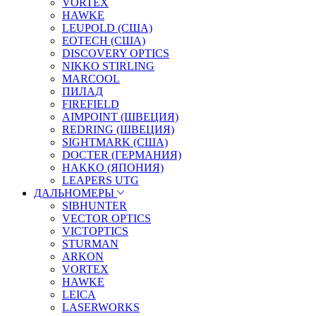
VORTEX
HAWKE
LEUPOLD (США)
EOTECH (США)
DISCOVERY OPTICS
NIKKO STIRLING
MARCOOL
ПИЛАД
FIREFIELD
AIMPOINT (ШВЕЦИЯ)
REDRING (ШВЕЦИЯ)
SIGHTMARK (США)
DOCTER (ГЕРМАНИЯ)
HAKKO (ЯПОНИЯ)
LEAPERS UTG
ДАЛЬНОМЕРЫ
SIBHUNTER
VECTOR OPTICS
VICTOPTICS
STURMAN
ARKON
VORTEX
HAWKE
LEICA
LASERWORKS