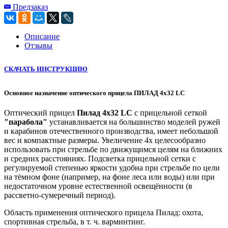
Предзаказ
Описание
Отзывы
СКАЧАТЬ ИНСТРУКЦИЮ
Основное назначение оптического прицела ПИЛАД 4x32 LС
Оптический прицел
Пилад 4х32 LС
с прицельной сеткой
"парабола"
устанавливается на большинство моделей ружей
и карабинов отечественного производства, имеет небольшой
вес и компактные размеры. Увеличение 4х целесообразно
использовать при стрельбе по движущимся целям на ближних
и средних расстояниях. Подсветка прицельной сетки с
регулируемой степенью яркости удобна при стрельбе по цели
на тёмном фоне (например, на фоне леса или воды) или при
недостаточном уровне естественной освещённости (в
рассветно-сумеречный период).
Область применения оптического прицела Пилад: охота,
спортивная стрельба, в т. ч. варминтинг.