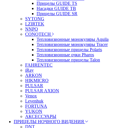
Прицелы GUIDE TS
Насадки GUIDE TB
Прицелы GUIDE SR
SYTONG
LZIRTEK
NNPO
CONOTECH
Тепловизионные монокуляры Aquila
Тепловизионные монокуляры Tracer
Тепловизионные прицелы Polaris
Тепловизионные очки Pharos
Тепловизионные прицелы Talon
FAHRENTEC
iRay
ARKON
HIKMICRO
PULSAR
PULSAR AXION
Venox
Levenhuk
FORTUNA
YUKON
АКСЕССУАРЫ
ПРИЦЕЛЫ НОЧНОГО ВИДЕНИЯ
DNT