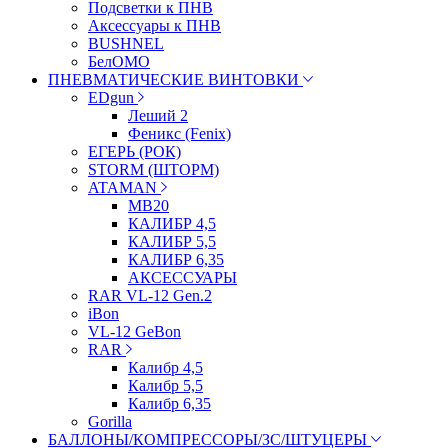
Подсветки к ПНВ
Аксессуары к ПНВ
BUSHNEL
БелОМО
ПНЕВМАТИЧЕСКИЕ ВИНТОВКИ
EDgun
Леший 2
Феникс (Fenix)
ЕГЕРЬ (РОК)
STORM (ШТОРМ)
ATAMAN
МВ20
КАЛИБР 4,5
КАЛИБР 5,5
КАЛИБР 6,35
АКСЕССУАРЫ
RAR VL-12 Gen.2
iBon
VL-12 GeBon
RAR
Калибр 4,5
Калибр 5,5
Калибр 6,35
Gorilla
БАЛЛОНЫ/КОМПРЕССОРЫ/ЗС/ШТУЦЕРЫ