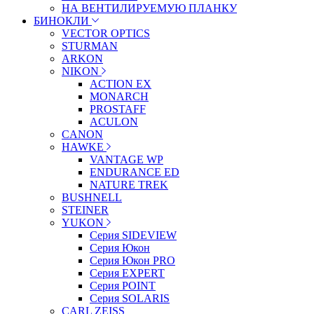
НА ВЕНТИЛИРУЕМУЮ ПЛАНКУ
БИНОКЛИ
VECTOR OPTICS
STURMAN
ARKON
NIKON
ACTION EX
MONARCH
PROSTAFF
ACULON
CANON
HAWKE
VANTAGE WP
ENDURANCE ED
NATURE TREK
BUSHNELL
STEINER
YUKON
Серия SIDEVIEW
Серия Юкон
Серия Юкон PRO
Серия EXPERT
Серия POINT
Серия SOLARIS
CARL ZEISS