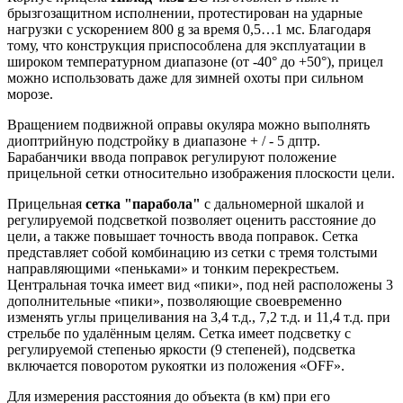
брызгозащитном исполнении, протестирован на ударные
нагрузки с ускорением 800 g за время 0,5…1 мс. Благодаря
тому, что конструкция приспособлена для эксплуатации в
широком температурном диапазоне (от -40° до +50°), прицел
можно использовать даже для зимней охоты при сильном
морозе.
Вращением подвижной оправы окуляра можно выполнять
диоптрийную подстройку в диапазоне + / - 5 дптр.
Барабанчики ввода поправок регулируют положение
прицельной сетки относительно изображения плоскости цели.
Прицельная
сетка "парабола"
с дальномерной шкалой и
регулируемой подсветкой позволяет оценить расстояние до
цели, а также повышает точность ввода поправок. Сетка
представляет собой комбинацию из сетки с тремя толстыми
направляющими «пеньками» и тонким перекрестьем.
Центральная точка имеет вид «пики», под ней расположены 3
дополнительные «пики», позволяющие своевременно
изменять углы прицеливания на 3,4 т.д., 7,2 т.д. и 11,4 т.д. при
стрельбе по удалённым целям. Сетка имеет подсветку с
регулируемой степенью яркости (9 степеней), подсветка
включается поворотом рукоятки из положения «OFF».
Для измерения расстояния до объекта (в км) при его