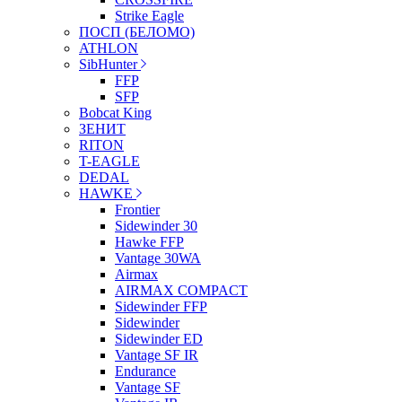
Strike Eagle
ПОСП (БЕЛОМО)
ATHLON
SibHunter
FFP
SFP
Bobcat King
ЗЕНИТ
RITON
T-EAGLE
DEDAL
HAWKE
Frontier
Sidewinder 30
Hawke FFP
Vantage 30WA
Airmax
AIRMAX COMPACT
Sidewinder FFP
Sidewinder
Sidewinder ED
Vantage SF IR
Endurance
Vantage SF