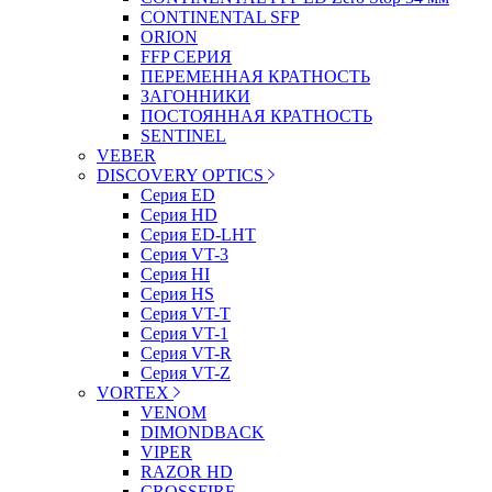
CONTINENTAL SFP
ORION
FFP СЕРИЯ
ПЕРЕМЕННАЯ КРАТНОСТЬ
ЗАГОННИКИ
ПОСТОЯННАЯ КРАТНОСТЬ
SENTINEL
VEBER
DISCOVERY OPTICS
Серия ED
Серия HD
Серия ED-LHT
Серия VT-3
Серия HI
Серия HS
Серия VT-T
Серия VT-1
Серия VT-R
Серия VT-Z
VORTEX
VENOM
DIMONDBACK
VIPER
RAZOR HD
CROSSFIRE