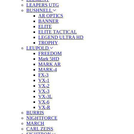
LEAPERS UTG
BUSHNELL
AR OPTICS
BANNER
ELITE
ELITE TACTICAL
LEGEND ULTRA HD
TROPHY
LEUPOLD
FREEDOM
Mark 5HD
MARK AR
MARK-4
FX-3
VX-1
VX-2
VX-3
VX-3L
VX-6
VX-R
BURRIS
NIGHTFORCE
MARCH
CARL ZEISS