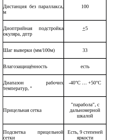
Дистанция без параллакса,
100
м
Диоптрийная подстройка
+
5
окуляра, дптр
Шаг выверки (мм/100м)
33
Влагозащищённость
есть
Диапазон рабочих
-40°С … +50°С
температур, °
"парабола", с
Прицельная сетка
дальномерной
шкалой
Подсветка прицельной
Есть, 9 степеней
сетки
яркости