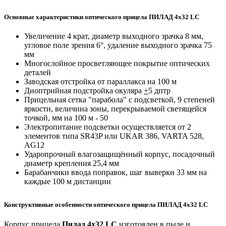
Основные характеристики оптического прицела ПИЛАД 4x32 LС
Увеличение 4 крат, диаметр выходного зрачка 8 мм,
угловое поле зрения 6°, удаление выходного зрачка 75
мм
Многослойное просветляющее покрытие оптических
деталей
Заводская отстройка от параллакса на 100 м
Диоптрийная подстройка окуляра
+
5 дптр
Прицельная сетка "парабола" с подсветкой, 9 степеней
яркости, величина зоны, перекрываемой светящейся
точкой, мм на 100 м - 50
Электропитание подсветки осуществляется от 2
элементов типа SR43P или UKAR 386, VARTA 528,
AG12
Ударопрочный влагозащищённый корпус, посадочный
диаметр крепления 25,4 мм
Барабанчики ввода поправок, шаг выверки 33 мм на
каждые 100 м дистанции
Конструктивные особенности оптического прицела ПИЛАД 4x32 LС
Корпус прицела
Пилад 4х32 LС
изготовлен в пыле и