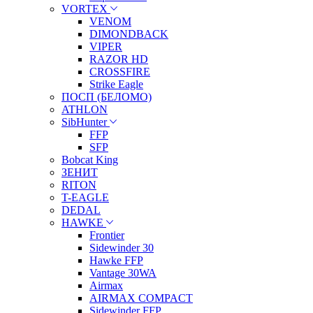
VORTEX
VENOM
DIMONDBACK
VIPER
RAZOR HD
CROSSFIRE
Strike Eagle
ПОСП (БЕЛОМО)
ATHLON
SibHunter
FFP
SFP
Bobcat King
ЗЕНИТ
RITON
T-EAGLE
DEDAL
HAWKE
Frontier
Sidewinder 30
Hawke FFP
Vantage 30WA
Airmax
AIRMAX COMPACT
Sidewinder FFP