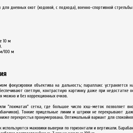
 для дневных охот (ходовой, с подхода), военно-спортивной стрельбы
е 10 м
.
м/100 м
ния
ом фокусировки объектива на дальность; параллакс устраняется н
беспечивают светлую, контрастную картинку даже при недостатке ос
ся можно и без коррекционных очков.
ли "лохматая" сетка, где большое число хэш-меток позволяет вно
рабанчиков). Тонкие прицельные линии и штрихи не перекрывают да
ниже перекрестья пронумерована. Оптимальный вариант для спокойног
ок используются маховики выверки по горизонтали и вертикали. Бараб