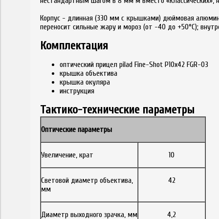
нестандартным шагом в 8 мм м вместо «классических», н
Корпус - длинная (330 мм с крышками) дюймовая алюмин
переносит сильные жару и мороз (от -40 до +50°C); внут
Комплектация
оптический прицел pilad Fine-Shot P10x42 FGR-03
крышка объектива
крышка окуляра
инструкция
Тактико-технические параметры
Оптические параметры
Увеличение, крат
10
Световой диаметр объектива,
42
мм
Диаметр выходного зрачка, мм
4,2