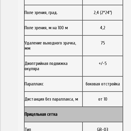
Поле зрения, град.
2,4 (2°24")
Поле зрения, м на 100 м
4,2
Удаление выходного зрачка,
75
мм
Диоптрийная подвижка
+/-5
окуляра
Параллакс
боковая отстройка
Дистанция без параллакса, м
от 10
Прицельная сетка
Тип
GR-03