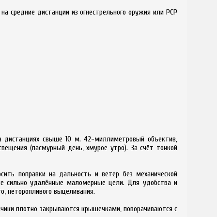
 на средние дистанции из огнестрельного оружия или PCP
а дистанциях свыше 10 м. 42-миллиметровый объектив,
вещения (пасмурный день, хмурое утро). За счёт тонкой
сить поправки на дальность и ветер без механической
же сильно удалённые маломерные цели. Для удобства и
о, неторопливого выцеливания.
анчики плотно закрываются крышечками, поворачиваются с