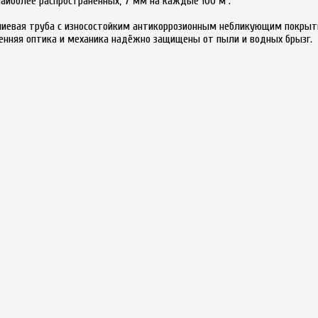
аиболее распространённых, 7 мм на каждые 100 м .
иевая труба с износостойким антикоррозионным небликующим покрытие
ренняя оптика и механика надёжно защищены от пыли и водных брызг.