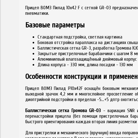
Прицел ВОМЗ Пилад 10x42 F с сеткой GR-03 предназначен
пневматики.
Базовые параметры
Стандартная подстройка, светлая картинка
Боковая отстройка параллакса на дистанциях свыш
Баллистическая сетка GR-3, разработка Громова К.Ю
Закрытые пристрелочные барабанчики с шагом 8 м
Алюминиевый влагозащищённый дюймовый корпус
Длина корпуса - 330 мм, длина посадки - 130 мм
Особенности конструкции и примене
Прицел ВОМЗ Пилад P10x42F оснащён боковым механизм
выходной зрачок 4,2 мм и многослойное просветление о
диоптрийной подстройки в пределах -5...+5 дптр охотить
Баллистическая сетка Громова GR-03
- вариация SNR и
перенастройки прицела (без помощи пристрелочных ба
быстрого ориентирования каждая вторая линия разметки 
Для пристрелки и механического (вручную) ввода поправ