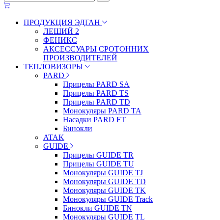
ПРОДУКЦИЯ ЭДГАН
ЛЕШИЙ 2
ФЕНИКС
АКСЕССУАРЫ СРОТОННИХ
ПРОИЗВОДИТЕЛЕЙ
ТЕПЛОВИЗОРЫ
PARD
Прицелы PARD SA
Прицелы PARD TS
Прицелы PARD TD
Монокуляры PARD TA
Насадки PARD FT
Бинокли
ATAK
GUIDE
Прицелы GUIDE TR
Прицелы GUIDE TU
Монокуляры GUIDE TJ
Монокуляры GUIDE TD
Монокуляры GUIDE TK
Монокуляры GUIDE Track
Бинокли GUIDE TN
Монокуляры GUIDE TL