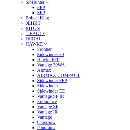
SibHunter
FFP
SFP
Bobcat King
ЗЕНИТ
RITON
T-EAGLE
DEDAL
HAWKE
Frontier
Sidewinder 30
Hawke FFP
Vantage 30WA
Airmax
AIRMAX COMPACT
Sidewinder FFP
Sidewinder
Sidewinder ED
Vantage SF IR
Endurance
Vantage SF
Vantage IR
Vantage
Crossbow
Panorama