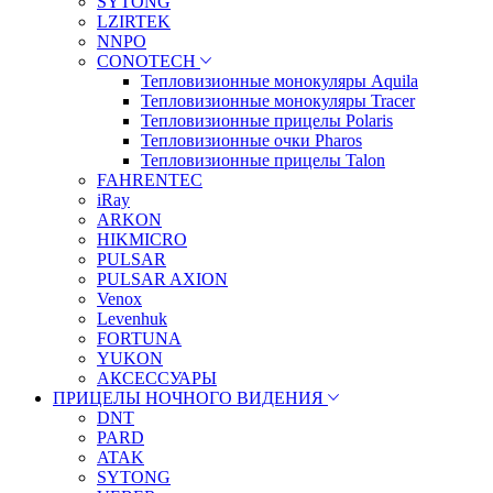
SYTONG
LZIRTEK
NNPO
CONOTECH
Тепловизионные монокуляры Aquila
Тепловизионные монокуляры Tracer
Тепловизионные прицелы Polaris
Тепловизионные очки Pharos
Тепловизионные прицелы Talon
FAHRENTEC
iRay
ARKON
HIKMICRO
PULSAR
PULSAR AXION
Venox
Levenhuk
FORTUNA
YUKON
АКСЕССУАРЫ
ПРИЦЕЛЫ НОЧНОГО ВИДЕНИЯ
DNT
PARD
ATAK
SYTONG