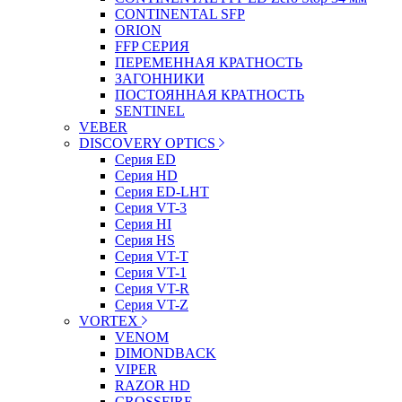
CONTINENTAL SFP
ORION
FFP СЕРИЯ
ПЕРЕМЕННАЯ КРАТНОСТЬ
ЗАГОННИКИ
ПОСТОЯННАЯ КРАТНОСТЬ
SENTINEL
VEBER
DISCOVERY OPTICS
Серия ED
Серия HD
Серия ED-LHT
Серия VT-3
Серия HI
Серия HS
Серия VT-T
Серия VT-1
Серия VT-R
Серия VT-Z
VORTEX
VENOM
DIMONDBACK
VIPER
RAZOR HD
CROSSFIRE