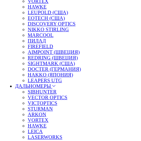
VORTEX
HAWKE
LEUPOLD (США)
EOTECH (США)
DISCOVERY OPTICS
NIKKO STIRLING
MARCOOL
ПИЛАД
FIREFIELD
AIMPOINT (ШВЕЦИЯ)
REDRING (ШВЕЦИЯ)
SIGHTMARK (США)
DOCTER (ГЕРМАНИЯ)
HAKKO (ЯПОНИЯ)
LEAPERS UTG
ДАЛЬНОМЕРЫ
SIBHUNTER
VECTOR OPTICS
VICTOPTICS
STURMAN
ARKON
VORTEX
HAWKE
LEICA
LASERWORKS