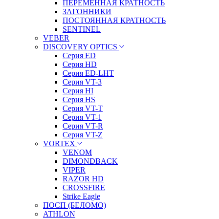
ПЕРЕМЕННАЯ КРАТНОСТЬ
ЗАГОННИКИ
ПОСТОЯННАЯ КРАТНОСТЬ
SENTINEL
VEBER
DISCOVERY OPTICS
Серия ED
Серия HD
Серия ED-LHT
Серия VT-3
Серия HI
Серия HS
Серия VT-T
Серия VT-1
Серия VT-R
Серия VT-Z
VORTEX
VENOM
DIMONDBACK
VIPER
RAZOR HD
CROSSFIRE
Strike Eagle
ПОСП (БЕЛОМО)
ATHLON