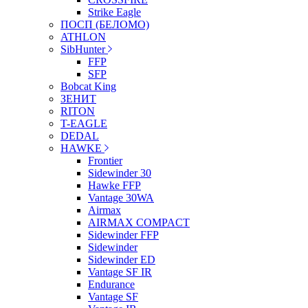
Strike Eagle
ПОСП (БЕЛОМО)
ATHLON
SibHunter
FFP
SFP
Bobcat King
ЗЕНИТ
RITON
T-EAGLE
DEDAL
HAWKE
Frontier
Sidewinder 30
Hawke FFP
Vantage 30WA
Airmax
AIRMAX COMPACT
Sidewinder FFP
Sidewinder
Sidewinder ED
Vantage SF IR
Endurance
Vantage SF