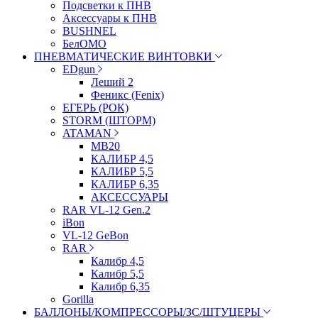
Подсветки к ПНВ
Аксессуары к ПНВ
BUSHNEL
БелОМО
ПНЕВМАТИЧЕСКИЕ ВИНТОВКИ
EDgun
Леший 2
Феникс (Fenix)
ЕГЕРЬ (РОК)
STORM (ШТОРМ)
ATAMAN
МВ20
КАЛИБР 4,5
КАЛИБР 5,5
КАЛИБР 6,35
АКСЕССУАРЫ
RAR VL-12 Gen.2
iBon
VL-12 GeBon
RAR
Калибр 4,5
Калибр 5,5
Калибр 6,35
Gorilla
БАЛЛОНЫ/КОМПРЕССОРЫ/ЗС/ШТУЦЕРЫ