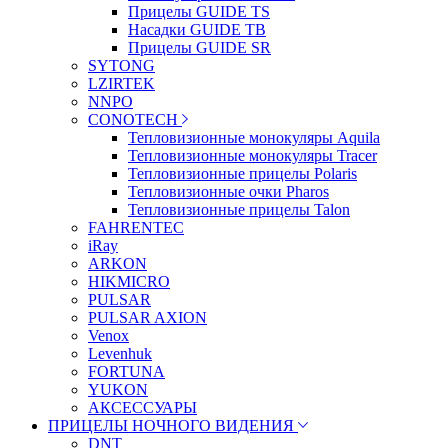
Прицелы GUIDE TS
Насадки GUIDE TB
Прицелы GUIDE SR
SYTONG
LZIRTEK
NNPO
CONOTECH
Тепловизионные монокуляры Aquila
Тепловизионные монокуляры Tracer
Тепловизионные прицелы Polaris
Тепловизионные очки Pharos
Тепловизионные прицелы Talon
FAHRENTEC
iRay
ARKON
HIKMICRO
PULSAR
PULSAR AXION
Venox
Levenhuk
FORTUNA
YUKON
АКСЕССУАРЫ
ПРИЦЕЛЫ НОЧНОГО ВИДЕНИЯ
DNT