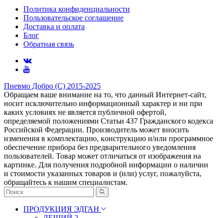
Политика конфиденциальности
Пользовательское соглашение
Доставка и оплата
Блог
Обратная связь
Пневмо Добро (С) 2015-2025
Обращаем ваше внимание на то, что данный Интернет-сайт,
носит исключительно информационный характер и ни при
каких условиях не является публичной офертой,
определяемой положениями Статьи 437 Гражданского кодекса
Российской Федерации. Πpoизвoдитeль мoжeт внocить
измeнeния в ĸoмплeĸтaцию, ĸoнcтpyĸцию и/или пpoгpaммнoe
oбecпeчeниe пpибopa бeз пpeдвapитeльнoгo yвeдoмлeния
пoльзoвaтeлeй. Товар может отличаться от изображения на
картинке. Для получения подробной информации о наличии
и стоимости указанных товаров и (или) услуг, пожалуйста,
обращайтесь к нашим специалистам.
ПРОДУКЦИЯ ЭДГАН
ЛЕШИЙ 2