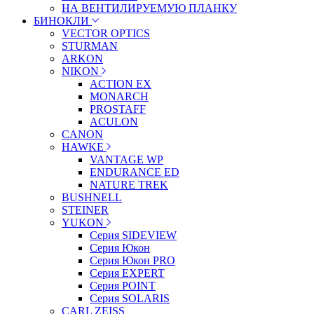
НА ВЕНТИЛИРУЕМУЮ ПЛАНКУ
БИНОКЛИ
VECTOR OPTICS
STURMAN
ARKON
NIKON
ACTION EX
MONARCH
PROSTAFF
ACULON
CANON
HAWKE
VANTAGE WP
ENDURANCE ED
NATURE TREK
BUSHNELL
STEINER
YUKON
Серия SIDEVIEW
Серия Юкон
Серия Юкон PRO
Серия EXPERT
Серия POINT
Серия SOLARIS
CARL ZEISS