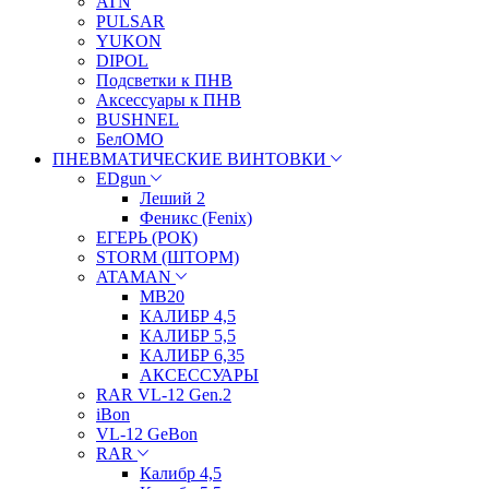
ATN
PULSAR
YUKON
DIPOL
Подсветки к ПНВ
Аксессуары к ПНВ
BUSHNEL
БелОМО
ПНЕВМАТИЧЕСКИЕ ВИНТОВКИ
EDgun
Леший 2
Феникс (Fenix)
ЕГЕРЬ (РОК)
STORM (ШТОРМ)
ATAMAN
МВ20
КАЛИБР 4,5
КАЛИБР 5,5
КАЛИБР 6,35
АКСЕССУАРЫ
RAR VL-12 Gen.2
iBon
VL-12 GeBon
RAR
Калибр 4,5