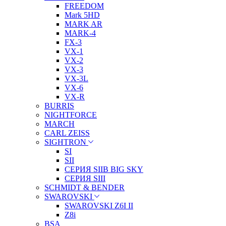
FREEDOM
Mark 5HD
MARK AR
MARK-4
FX-3
VX-1
VX-2
VX-3
VX-3L
VX-6
VX-R
BURRIS
NIGHTFORCE
MARCH
CARL ZEISS
SIGHTRON
SI
SII
СЕРИЯ SIIB BIG SKY
СЕРИЯ SIII
SCHMIDT & BENDER
SWAROVSKI
SWAROVSKI Z6I II
Z8i
BSA