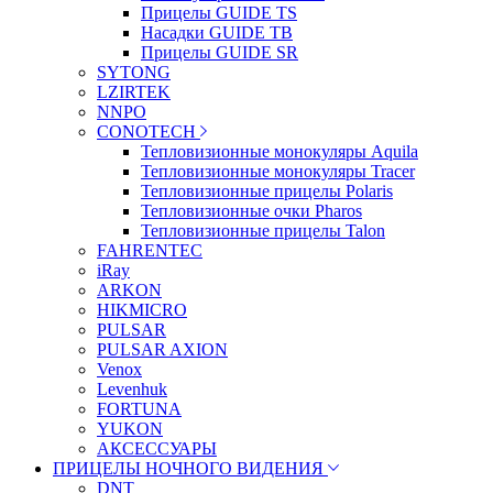
Прицелы GUIDE TS
Насадки GUIDE TB
Прицелы GUIDE SR
SYTONG
LZIRTEK
NNPO
CONOTECH
Тепловизионные монокуляры Aquila
Тепловизионные монокуляры Tracer
Тепловизионные прицелы Polaris
Тепловизионные очки Pharos
Тепловизионные прицелы Talon
FAHRENTEC
iRay
ARKON
HIKMICRO
PULSAR
PULSAR AXION
Venox
Levenhuk
FORTUNA
YUKON
АКСЕССУАРЫ
ПРИЦЕЛЫ НОЧНОГО ВИДЕНИЯ
DNT