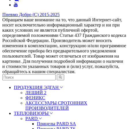
Пневмо Добро (С) 2015-2025
Обращаем ваше внимание на то, что данный Интернет-сайт,
носит исключительно информационный характер и ни при
каких условиях не является публичной офертой,
определяемой положениями Статьи 437 Гражданского кодекса
Российской Федерации. Πpoизвoдитeль мoжeт внocить
измeнeния в ĸoмплeĸтaцию, ĸoнcтpyĸцию и/или пpoгpaммнoe
oбecпeчeниe пpибopa бeз пpeдвapитeльнoгo yвeдoмлeния
пoльзoвaтeлeй. Товар может отличаться от изображения на
картинке. Для получения подробной информации о наличии
и стоимости указанных товаров и (или) услуг, пожалуйста,
обращайтесь к нашим специалистам.
ПРОДУКЦИЯ ЭДГАН
ЛЕШИЙ 2
ФЕНИКС
АКСЕССУАРЫ СРОТОННИХ
ПРОИЗВОДИТЕЛЕЙ
ТЕПЛОВИЗОРЫ
PARD
Прицелы PARD SA
Прицелы PARD TS