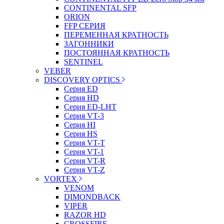
CONTINENTAL SFP
ORION
FFP СЕРИЯ
ПЕРЕМЕННАЯ КРАТНОСТЬ
ЗАГОННИКИ
ПОСТОЯННАЯ КРАТНОСТЬ
SENTINEL
VEBER
DISCOVERY OPTICS
Серия ED
Серия HD
Серия ED-LHT
Серия VT-3
Серия HI
Серия HS
Серия VT-T
Серия VT-1
Серия VT-R
Серия VT-Z
VORTEX
VENOM
DIMONDBACK
VIPER
RAZOR HD
CROSSFIRE