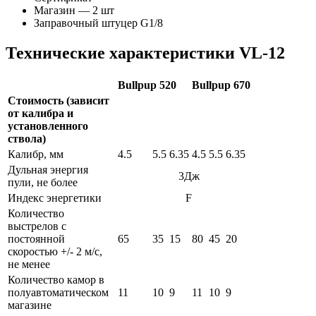
Магазин — 2 шт
Заправочный штуцер G1/8
Технические характеристики VL-12
Bullpup 520
Bullpup 670
Стоимость (зависит
от калибра и
установленного
ствола)
Калибр, мм
4.5
5.5
6.35
4.5
5.5
6.35
Дульная энергия
3Дж
пули, не более
Индекс энергетики
F
Количество
выстрелов с
постоянной
65
35
15
80
45
20
скоростью +/- 2 м/с,
не менее
Количество камор в
полуавтоматическом
11
10
9
11
10
9
магазине