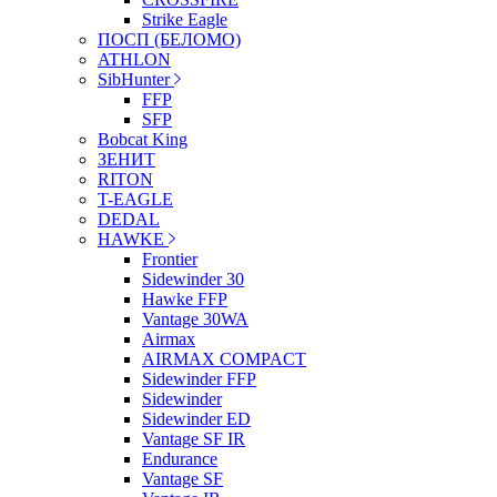
Strike Eagle
ПОСП (БЕЛОМО)
ATHLON
SibHunter
FFP
SFP
Bobcat King
ЗЕНИТ
RITON
T-EAGLE
DEDAL
HAWKE
Frontier
Sidewinder 30
Hawke FFP
Vantage 30WA
Airmax
AIRMAX COMPACT
Sidewinder FFP
Sidewinder
Sidewinder ED
Vantage SF IR
Endurance
Vantage SF