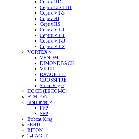
Серия HD
Серия ED-LHT
Серия VT-3
Серия HI
Серия HS
Серия VT-T
Серия VT-1
Серия VT-R
Серия VT-Z
VORTEX
VENOM
DIMONDBACK
VIPER
RAZOR HD
CROSSFIRE
Strike Eagle
ПОСП (БЕЛОМО)
ATHLON
SibHunter
FFP
SFP
Bobcat King
ЗЕНИТ
RITON
T-EAGLE