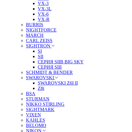
VX-3
VX-3L
VX-6
VX-R
BURRIS
NIGHTFORCE
MARCH
CARL ZEISS
SIGHTRON
SI
SII
СЕРИЯ SIIB BIG SKY
СЕРИЯ SIII
SCHMIDT & BENDER
SWAROVSKI
SWAROVSKI Z6I II
Z8i
BSA
STURMAN
NIKKO STIRLING
SIGHTMARK
VIXEN
KAHLES
BELOMO
NIKON