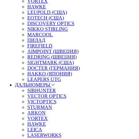
VORTEX
HAWKE
LEUPOLD (США)
EOTECH (США)
DISCOVERY OPTICS
NIKKO STIRLING
MARCOOL
ПИЛАД
FIREFIELD
AIMPOINT (ШВЕЦИЯ)
REDRING (ШВЕЦИЯ)
SIGHTMARK (США)
DOCTER (ГЕРМАНИЯ)
HAKKO (ЯПОНИЯ)
LEAPERS UTG
ДАЛЬНОМЕРЫ
SIBHUNTER
VECTOR OPTICS
VICTOPTICS
STURMAN
ARKON
VORTEX
HAWKE
LEICA
LASERWORKS