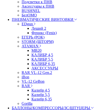
Подсветки к ПНВ
Аксессуары к ПНВ
BUSHNEL
БелОМО
ПНЕВМАТИЧЕСКИЕ ВИНТОВКИ
EDgun
Леший 2
Феникс (Fenix)
ЕГЕРЬ (РОК)
STORM (ШТОРМ)
ATAMAN
МВ20
КАЛИБР 4,5
КАЛИБР 5,5
КАЛИБР 6,35
АКСЕССУАРЫ
RAR VL-12 Gen.2
iBon
VL-12 GeBon
RAR
Калибр 4,5
Калибр 5,5
Калибр 6,35
Gorilla
БАЛЛОНЫ/КОМПРЕССОРЫ/ЗС/ШТУЦЕРЫ