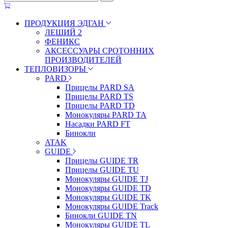
ПРОДУКЦИЯ ЭДГАН
ЛЕШИЙ 2
ФЕНИКС
АКСЕССУАРЫ СРОТОННИХ
ПРОИЗВОДИТЕЛЕЙ
ТЕПЛОВИЗОРЫ
PARD
Прицелы PARD SA
Прицелы PARD TS
Прицелы PARD TD
Монокуляры PARD TA
Насадки PARD FT
Бинокли
ATAK
GUIDE
Прицелы GUIDE TR
Прицелы GUIDE TU
Монокуляры GUIDE TJ
Монокуляры GUIDE TD
Монокуляры GUIDE TK
Монокуляры GUIDE Track
Бинокли GUIDE TN
Монокуляры GUIDE TL