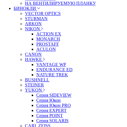
НА ВЕНТИЛИРУЕМУЮ ПЛАНКУ
БИНОКЛИ
VECTOR OPTICS
STURMAN
ARKON
NIKON
ACTION EX
MONARCH
PROSTAFF
ACULON
CANON
HAWKE
VANTAGE WP
ENDURANCE ED
NATURE TREK
BUSHNELL
STEINER
YUKON
Серия SIDEVIEW
Серия Юкон
Серия Юкон PRO
Серия EXPERT
Серия POINT
Серия SOLARIS
CARL ZEISS