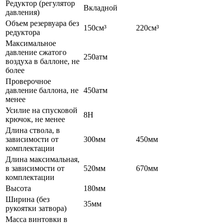
Редуктор (регулятор
Вкладной
давления)
Объем резервуара без
150см³
220см³
редуктора
Максимальное
давление сжатого
250атм
воздуха в баллоне, не
более
Проверочное
давление баллона, не
450атм
менее
Усилие на спусковой
8Н
крючок, не менее
Длина ствола, в
зависимости от
300мм
450мм
комплектации
Длина максимальная,
в зависимости от
520мм
670мм
комплектации
Высота
180мм
Ширина (без
35мм
рукоятки затвора)
Масса винтовки в