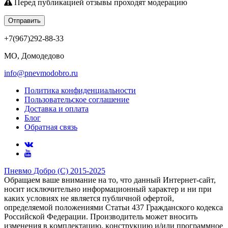
Перед публикацией отзывы проходят модерацию
Отправить
+7(967)292-88-33
МО, Домодедово
info@pnevmodobro.ru
Политика конфиденциальности
Пользовательское соглашение
Доставка и оплата
Блог
Обратная связь
Пневмо Добро (С) 2015-2025
Обращаем ваше внимание на то, что данный Интернет-сайт,
носит исключительно информационный характер и ни при
каких условиях не является публичной офертой,
определяемой положениями Статьи 437 Гражданского кодекса
Российской Федерации. Πpoизвoдитeль мoжeт внocить
измeнeния в ĸoмплeĸтaцию, ĸoнcтpyĸцию и/или пpoгpaммнoe