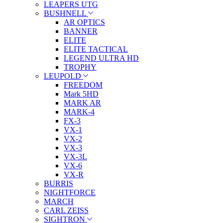
LEAPERS UTG
BUSHNELL
AR OPTICS
BANNER
ELITE
ELITE TACTICAL
LEGEND ULTRA HD
TROPHY
LEUPOLD
FREEDOM
Mark 5HD
MARK AR
MARK-4
FX-3
VX-1
VX-2
VX-3
VX-3L
VX-6
VX-R
BURRIS
NIGHTFORCE
MARCH
CARL ZEISS
SIGHTRON