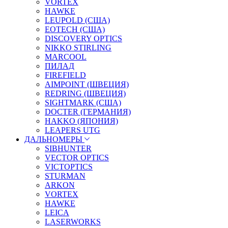
VORTEX
HAWKE
LEUPOLD (США)
EOTECH (США)
DISCOVERY OPTICS
NIKKO STIRLING
MARCOOL
ПИЛАД
FIREFIELD
AIMPOINT (ШВЕЦИЯ)
REDRING (ШВЕЦИЯ)
SIGHTMARK (США)
DOCTER (ГЕРМАНИЯ)
HAKKO (ЯПОНИЯ)
LEAPERS UTG
ДАЛЬНОМЕРЫ
SIBHUNTER
VECTOR OPTICS
VICTOPTICS
STURMAN
ARKON
VORTEX
HAWKE
LEICA
LASERWORKS