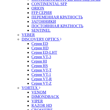
CONTINENTAL SFP
ORION
FFP СЕРИЯ
ПЕРЕМЕННАЯ КРАТНОСТЬ
ЗАГОННИКИ
ПОСТОЯННАЯ КРАТНОСТЬ
SENTINEL
VEBER
DISCOVERY OPTICS
Серия ED
Серия HD
Серия ED-LHT
Серия VT-3
Серия HI
Серия HS
Серия VT-T
Серия VT-1
Серия VT-R
Серия VT-Z
VORTEX
VENOM
DIMONDBACK
VIPER
RAZOR HD
CROSSFIRE