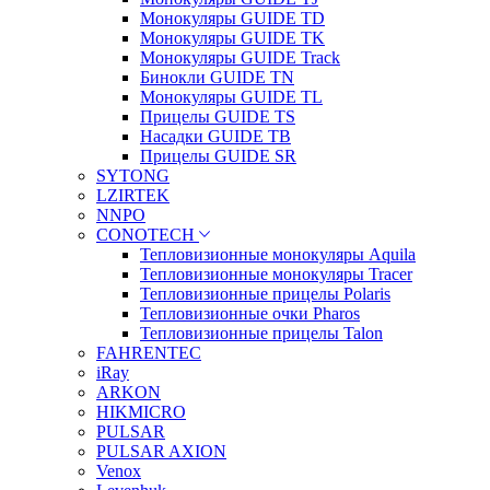
Монокуляры GUIDE TD
Монокуляры GUIDE TK
Монокуляры GUIDE Track
Бинокли GUIDE TN
Монокуляры GUIDE TL
Прицелы GUIDE TS
Насадки GUIDE TB
Прицелы GUIDE SR
SYTONG
LZIRTEK
NNPO
CONOTECH
Тепловизионные монокуляры Aquila
Тепловизионные монокуляры Tracer
Тепловизионные прицелы Polaris
Тепловизионные очки Pharos
Тепловизионные прицелы Talon
FAHRENTEC
iRay
ARKON
HIKMICRO
PULSAR
PULSAR AXION
Venox