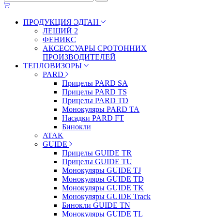
ПРОДУКЦИЯ ЭДГАН
ЛЕШИЙ 2
ФЕНИКС
АКСЕССУАРЫ СРОТОННИХ
ПРОИЗВОДИТЕЛЕЙ
ТЕПЛОВИЗОРЫ
PARD
Прицелы PARD SA
Прицелы PARD TS
Прицелы PARD TD
Монокуляры PARD TA
Насадки PARD FT
Бинокли
ATAK
GUIDE
Прицелы GUIDE TR
Прицелы GUIDE TU
Монокуляры GUIDE TJ
Монокуляры GUIDE TD
Монокуляры GUIDE TK
Монокуляры GUIDE Track
Бинокли GUIDE TN
Монокуляры GUIDE TL