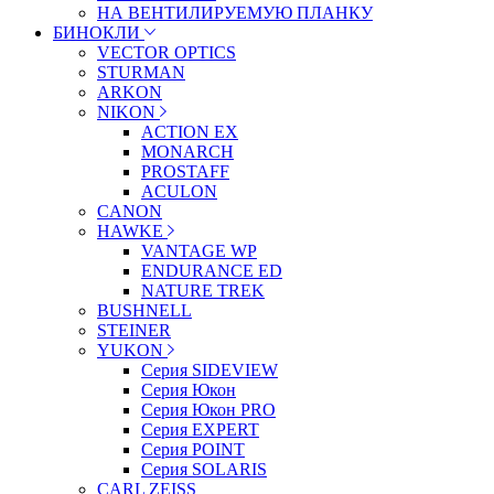
НА ВЕНТИЛИРУЕМУЮ ПЛАНКУ
БИНОКЛИ
VECTOR OPTICS
STURMAN
ARKON
NIKON
ACTION EX
MONARCH
PROSTAFF
ACULON
CANON
HAWKE
VANTAGE WP
ENDURANCE ED
NATURE TREK
BUSHNELL
STEINER
YUKON
Серия SIDEVIEW
Серия Юкон
Серия Юкон PRO
Серия EXPERT
Серия POINT
Серия SOLARIS
CARL ZEISS