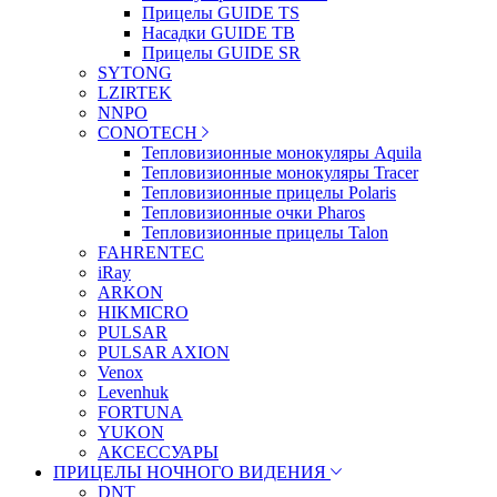
Прицелы GUIDE TS
Насадки GUIDE TB
Прицелы GUIDE SR
SYTONG
LZIRTEK
NNPO
CONOTECH
Тепловизионные монокуляры Aquila
Тепловизионные монокуляры Tracer
Тепловизионные прицелы Polaris
Тепловизионные очки Pharos
Тепловизионные прицелы Talon
FAHRENTEC
iRay
ARKON
HIKMICRO
PULSAR
PULSAR AXION
Venox
Levenhuk
FORTUNA
YUKON
АКСЕССУАРЫ
ПРИЦЕЛЫ НОЧНОГО ВИДЕНИЯ
DNT