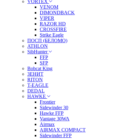
VORTEX
VENOM
DIMONDBACK
VIPER
RAZOR HD
CROSSFIRE
Strike Eagle
ПОСП (БЕЛОМО)
ATHLON
SibHunter
FFP
SFP
Bobcat King
ЗЕНИТ
RITON
T-EAGLE
DEDAL
HAWKE
Frontier
Sidewinder 30
Hawke FFP
Vantage 30WA
Airmax
AIRMAX COMPACT
Sidewinder FFP