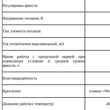
Регулировка яркости
Напряжение питания, B
Тип элемента питания
Ток потребления максимальный, мА
Время работы с прицельной маркой при
нормальных условиях и среднем уровне
яркости, ч
Влагозащищённость
Крепление
планки «Wea
Диапазон рабочих температур
-4