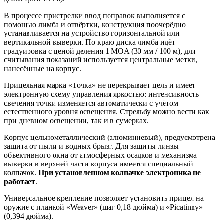
В процессе пристрелки ввод поправок выполняется с
помощью лимба и отвёртки, конструкция поочерёдно
устанавливается на устройство горизонтальной или
вертикальной выверки. По краю диска лимба идёт
градуировка с ценой деления 1 MOA (30 мм / 100 м), для
считывания показаний используется центральные метки,
нанесённые на корпус.
Прицельная марка «Точка» не перекрывает цель и имеет
электронную схему управления яркостью: интенсивность
свечения точки изменяется автоматически с учётом
естественного уровня освещения. Стрельбу можно вести как
при дневном освещении, так и в сумерках.
Корпус цельнометаллический (алюминиевый), предусмотрена
защита от пыли и водных брызг. Для защиты линзы
объективного окна от атмосферных осадков и механизма
выверки в верхней части корпуса имеется специальный
колпачок.
При установленном колпачке электроника не
работает
.
Универсальное крепление позволяет установить прицел на
оружие с планкой «Weaver» (шаг 0,18 дюйма) и «Picatinny»
(0,394 дюйма).