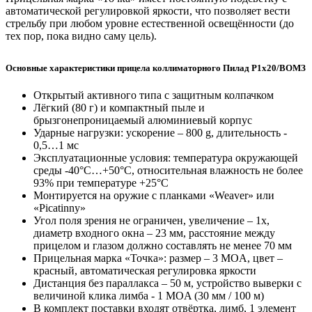
автоматической регулировкой яркости, что позволяет вести
стрельбу при любом уровне естественной освещённости (до
тех пор, пока видно саму цель).
Основные характеристики прицела коллиматорного Пилад Р1х20/ВОМЗ
Открытый активного типа с защитным колпачком
Лёгкий (80 г) и компактный пыле и
брызгонепроницаемый алюминиевый корпус
Ударные нагрузки: ускорение – 800 g, длительность -
0,5…1 мс
Эксплуатационные условия: температура окружающей
среды -40°C…+50°C, относительная влажность не более
93% при температуре +25°C
Монтируется на оружие с планками «Weaver» или
«Picatinny»
Угол поля зрения не ограничен, увеличение – 1x,
диаметр входного окна – 23 мм, расстояние между
прицелом и глазом должно составлять не менее 70 мм
Прицельная марка «Точка»: размер – 3 MOA, цвет –
красный, автоматическая регулировка яркости
Дистанция без параллакса – 50 м, устройство выверки с
величиной клика лимба - 1 MOA (30 мм / 100 м)
В комплект поставки входят отвёртка, лимб, 1 элемент