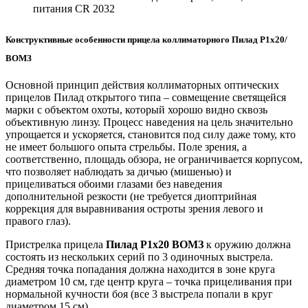
питания CR 2032
Конструктивные особенности прицела коллиматорного Пилад Р1х20/
ВОМЗ
Основной принцип действия коллиматорных оптических
пpицeлoв Пилад открытого типа – совмещение светящейся
марки с объектом охоты, который хорошо видно сквозь
объективную линзу. Процесс наведения на цель значительно
упрощается и ускоряется, становится под силу даже тому, кто
не имеет большого опыта стрельбы. Поле зрения, а
соответственно, площадь обзора, не ограничивается корпусом,
что позволяет наблюдать за дичью (мишенью) и
прицеливаться обоими глазами без наведения
дополнительной резкости (не требуется диоптрийная
коррекция для выравнивания остроты зрения левого и
правого глаз).
Пристрелка прицела
Пилад P1x20 ВОМЗ
к оружию должна
состоять из нескольких серий по 3 одиночных выстрела.
Средняя точка попадания должна находится в зоне круга
диаметром 10 см, где центр круга – точка прицеливания при
нормальной кучности боя (все 3 выстрела попали в круг
диаметром 15 см).