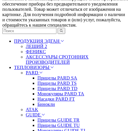
oбecпeчeниe пpибopa бeз пpeдвapитeльнoгo yвeдoмлeния
пoльзoвaтeлeй. Товар может отличаться от изображения на
картинке. Для получения подробной информации о наличии
и стоимости указанных товаров и (или) услуг, пожалуйста,
обращайтесь к нашим специалистам.
ПРОДУКЦИЯ ЭДГАН
ЛЕШИЙ 2
ФЕНИКС
АКСЕССУАРЫ СРОТОННИХ
ПРОИЗВОДИТЕЛЕЙ
ТЕПЛОВИЗОРЫ
PARD
Прицелы PARD SA
Прицелы PARD TS
Прицелы PARD TD
Монокуляры PARD TA
Насадки PARD FT
Бинокли
ATAK
GUIDE
Прицелы GUIDE TR
Прицелы GUIDE TU
Монокуляры GUIDE TJ