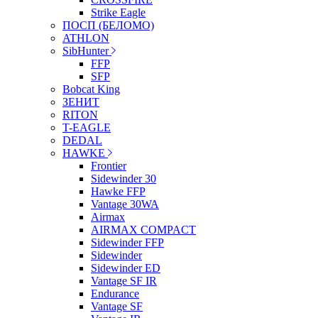
Strike Eagle
ПОСП (БЕЛОМО)
ATHLON
SibHunter
FFP
SFP
Bobcat King
ЗЕНИТ
RITON
T-EAGLE
DEDAL
HAWKE
Frontier
Sidewinder 30
Hawke FFP
Vantage 30WA
Airmax
AIRMAX COMPACT
Sidewinder FFP
Sidewinder
Sidewinder ED
Vantage SF IR
Endurance
Vantage SF