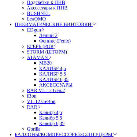
Подсветки к ПНВ
Аксессуары к ПНВ
BUSHNEL
БелОМО
ПНЕВМАТИЧЕСКИЕ ВИНТОВКИ
EDgun
Леший 2
Феникс (Fenix)
ЕГЕРЬ (РОК)
STORM (ШТОРМ)
ATAMAN
МВ20
КАЛИБР 4,5
КАЛИБР 5,5
КАЛИБР 6,35
АКСЕССУАРЫ
RAR VL-12 Gen.2
iBon
VL-12 GeBon
RAR
Калибр 4,5
Калибр 5,5
Калибр 6,35
Gorilla
БАЛЛОНЫ/КОМПРЕССОРЫ/ЗС/ШТУЦЕРЫ