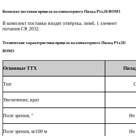
Комплект поставки прицела коллиматорного Пилад Р1х20/ВОМЗ
В комплект поставки входят отвёртка, лимб, 1 элемент
питания CR 2032.
Технические характеристики прицела коллиматорного Пилад Р1х20/
ВОМЗ
Основные ТТХ
Пила
Тип
Увеличение, крат
Поле зрения, °
Не
Поле зрения, м/100 м
Не