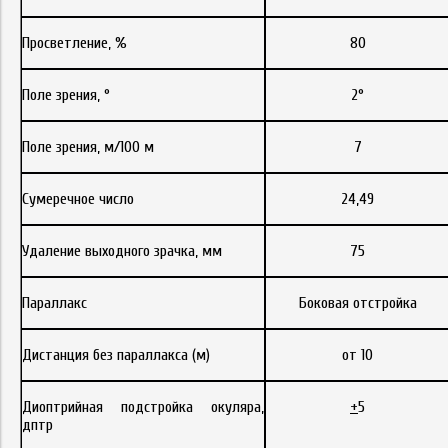
Просветление, %
80
Поле зрения, °
2°
Поле зрения, м/100 м
7
Сумеречное число
24,49
Удаление выходного зрачка, мм
75
Параллакс
Боковая отстройка
Дистанция без параллакса (м)
от 10
Диоптрийная подстройка окуляра,
+
5
дптр