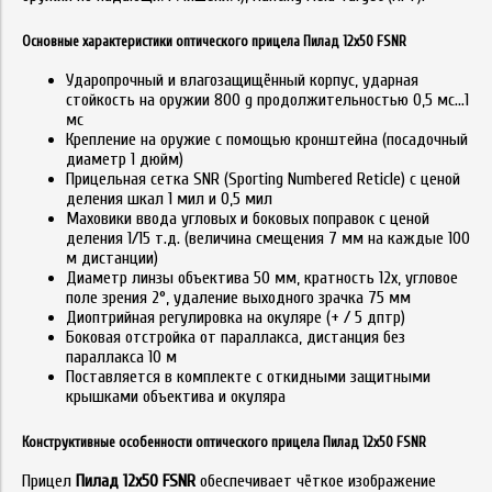
Основные характеристики оптического прицела Пилад 12х50 FSNR
Ударопрочный и влагозащищённый корпус, ударная
стойкость на оружии 800 g продолжительностью 0,5 мс…1
мс
Крепление на оружие с помощью кронштейна (посадочный
диаметр 1 дюйм)
Прицельная сетка SNR (Sporting Numbered Reticle) с ценой
деления шкал 1 мил и 0,5 мил
Маховики ввода угловых и боковых поправок с ценой
деления 1/15 т.д. (величина смещения 7 мм на каждые 100
м дистанции)
Диаметр линзы объектива 50 мм, кратность 12х, угловое
поле зрения 2°, удаление выходного зрачка 75 мм
Диоптрийная регулировка на окуляре (+ / 5 дптр)
Боковая отстройка от параллакса, дистанция без
параллакса 10 м
Поставляется в комплекте с откидными защитными
крышками объектива и окуляра
Конструктивные особенности оптического прицела Пилад 12х50 FSNR
Прицел
Пилад 12х50 FSNR
обеспечивает чёткое изображение