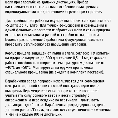
цели при стрельбе на дальних дистанциях. Прибор
настраивается в соответствии с особенностями зрения и
индивидуальными предпочтениями стрелка при стрельбе.
Диоптрийная настройка на окуляре выполняется в диапазоне от
-5 дптр до +5 дптр. Для точной фокусировки и совмещения в
одной фокальной плоскости изображения цели и сетки прицела
используется механизм ручной отстройки от параллакса.
Боковое расположение барабанчика фокусировки позволяет
проводить регулировку без нарушения изготовки.
Корпус прицела защищён от пыли и влаги, согласно ТУ испытан
на ударные нагрузки до 800 g в течение 0,5 – 1 мс, сохраняет
работоспособность в широком температурном диапазоне от
-40°С до +50°С. Монтируется на оружие при помощи
специального кронштейна (не входит в комплект поставки).
Барабанчики ввода поправок используются для совмещения
центра прицельной сетки с точкой попадания пули после
выстрела. Перемещение сетки по горизонтали позволяет
учитывать силу бокового ветра и вести стрельбу с
опережением, а перемещение по вертикали - учитывать
дистанцию до объекта. Барабанчики проградуированы, цена
деления равна 1/15 т. д., что соответствует величине смещения
7 мм на каждые 100 м дистанции.