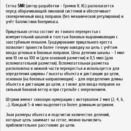
Сетка
SNR
(автор разработки - Громов К. Ю.) располагается
перед оборачивающей линзовой системой и обеспечивает
своевременный ввод поправок (без механической регулировки) и
учёт баллистики боеприпаса.
Прицельная сетка состоит из тонкого перекрестья с
измерительной шкалой и толстых боковых выравнивающих с
заострённым пеньком. Градуирование прицельного креста
позволяет провести более точную наводку на цель с учётом
ввода угловых и боковых поправок. Цена деления шкалы – 1 мил
или 10 см на 100 м (для основной разметки) и 0,5 мил (для
вспомогательной разметки). Вспомогательная разметка
расположена в нижней части перекрестья и используется для
определения ширины / высоты объекта и дистанции до цели,
основная (на боковых направляющих) – для определения длины
объекта и дистанции до цели, а также для ввода поправок на
сильный боковой ветер и при стрельбе с опережением.
Штрихи имеют сквозную нумерацию с интервалом 2 мил (2, 4, 6,
…). Каждый 5-й мил выделяется более длинным штрихом.
Зная размеры объекта и подсчитав количество делений,
которые цель занимает на сетке, можно вычислить
приблизительное расстояние до цели.