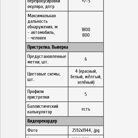
перефокусировки
+/-5
окуляра, дптр
Максимальная
дальность
обнаружения, м
1800
- автомобиль,
800
- человек
Пристрелка. Выверка
Предустановленные
6
метки, шт.
4 (красный,
Цветовые схемы,
белый, жёлтый,
шт.
зелёный)
Профили
5
пристрелки
Баллистический
есть
калькулятор
Видеорекордер
Фото
2592x1944, .jpg