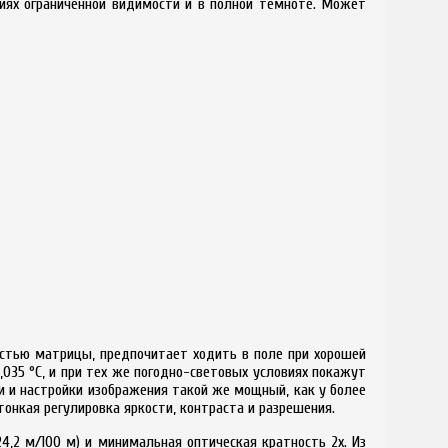
виях ограниченной видимости и в полной темноте. Может
остью матрицы, предпочитает ходить в поле при хорошей
,035 °C, и при тех же погодно-световых условиях покажут
и и настройки изображения такой же мощный, как у более
онкая регулировка яркости, контраста и разрешения.
24,2 м/100 м) и минимальная оптическая кратность 2x. Из