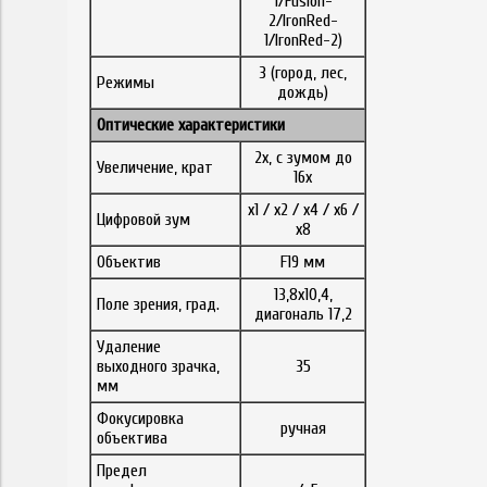
1/Fusion-
2/IronRed-
1/IronRed-2)
3 (город, лес,
Режимы
дождь)
Оптические характеристики
2x, с зумом до
Увеличение, крат
16x
x1 / x2 / x4 / x6 /
Цифровой зум
x8
Объектив
F19 мм
13,8x10,4,
Поле зрения, град.
диагональ 17,2
Удаление
выходного зрачка,
35
мм
Фокусировка
ручная
объектива
Предел