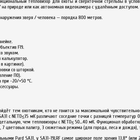
ункциональный тепловизор для охоты и сверхточной стрельбы в усло
/ на природе или как автономная видеокамера с удалённым доступом.
наружения зверя / человека — порядка 800 метров.
инейке.
Объектив F19.
о звуком.
й калькулятор.
 в картинке).
ровки со шторкой.
вление ПО).
 при -20/+50 °C.
ксессуары.
дойдёт тем охотникам, кто не гонится за максимальной чувствительн
SA31 с NETD
<
35 мК различают соседние точки с разницей температур 0
 детальную, чем тепловизоры с NETD
<
50...40 мК. Функционал обработк
 7 цветовых палитр, 3 сюжетных режима (для города, леса и дождя), т
ьными Pard SA31, у SA31-19LRF самое широкое поле зрения 13,8° (или 