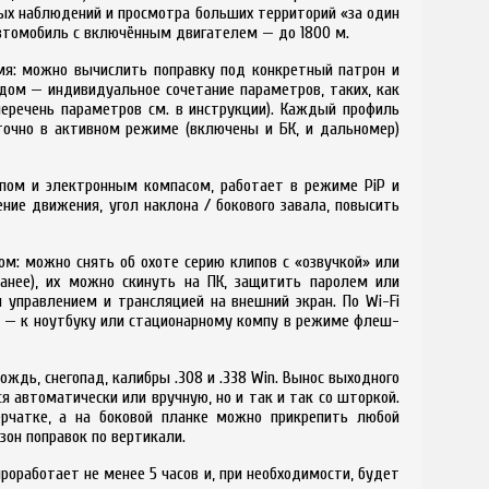
ных наблюдений и просмотра больших территорий «за один
автомобиль с включённым двигателем — до 1800 м.
мя: можно вычислить поправку под конкретный патрон и
ждом — индивидуальное сочетание параметров, таких, как
 перечень параметров см. в инструкции). Каждый профиль
точно в активном режиме (включены и БК, и дальномер)
опом и электронным компасом, работает в режиме PiP и
ние движения, угол наклона / бокового завала, повысить
м: можно снять об охоте серию клипов с «озвучкой» или
анее), их можно скинуть на ПК, защитить паролем или
 управлением и трансляцией на внешний экран. По Wi-Fi
-C — к ноутбуку или стационарному компу в режиме флеш-
ождь, снегопад, калибры .308 и .338 Win. Вынос выходного
 автоматически или вручную, но и так и так со шторкой.
рчатке, а на боковой планке можно прикрепить любой
он поправок по вертикали.
 проработает не менее 5 часов и, при необходимости, будет