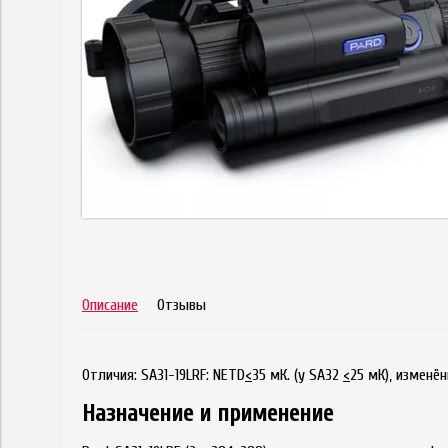
Описание
Отзывы
Отличия: SA31-19LRF: NETD
<
35 мК. (у SA32
<
25 мК), изменё
Назначение и применение