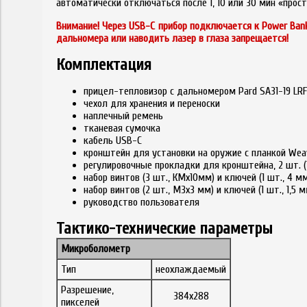
автоматически отключаться после 1, 10 или 30 мин «прост
Внимание! Через USB-C прибор подключается к Power Ban
дальномера или наводить лазер в глаза запрещается!
Комплектация
прицел-тепловизор с дальномером Pard SA31-19 LRF
чехол для хранения и переноски
наплечный ремень
тканевая сумочка
кабель USB-C
кронштейн для установки на оружие с планкой Wea
регулировочные прокладки для кронштейна, 2 шт. (15
набор винтов (3 шт., КМx10мм) и ключей (1 шт., 4 
набор винтов (2 шт., M3x3 мм) и ключей (1 шт., 1,5 
руководство пользователя
Тактико-технические параметры
Микроболометр
Тип
неохлаждаемый
Разрешение,
384x288
пикселей