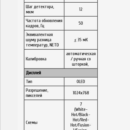
Шаг детектора,
12
мкм
Частота обновления
50
кадров, Гц
Эквивалентная
шуму разница
<
35 мК
температур, NETD
автоматическая
Калибровка
/ ручная со
шторкой,
Дисплей
Тип
OLED
Разрешение,
1024x768
пикселей
7
(White-
Hot/Black-
Hot/Red-
Схемы
Hot/Fusion-