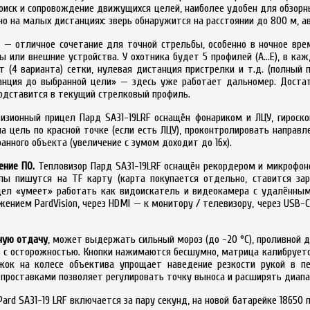
 поиск и сопровождение движущихся целей, наиболее удобен для обзор
о на малых дистанциях: зверь обнаружится на расстоянии до 800 м, 
— отличное сочетание для точной стрельбы, особенно в ночное вре
ы или внешние устройства. У охотника будет 5 профилей (A...E), в ка
ет (4 варианта) сетки, нулевая дистанция пристрелки и т.д. (полный
анция до выбранной цели» — здесь уже работает дальномер. Доста
одставится в текущий стрелковый профиль.
зионный прицел Пард SA31-19LRF оснащён фонариком и ЛЦУ, гироск
а цель по красной точке (если есть ЛЦУ), проконтролировать направле
нного объекта (увеличение с зумом доходит до 16x).
ение ПО.
Тепловизор Пард SA31-19LRF оснащён рекордером и микрофоно
лы пишутся на TF карту (карта покупается отдельно, ставится зар
цел «умеет» работать как видоискатель и видеокамера с удалённым
нием PardVision, через HDMI — к монитору / телевизору, через USB
ьную отдачу
, может выдержать сильный мороз (до -20 °C), проливной д
ть с осторожностью. Кнопки нажимаются бесшумно, матрица калибруется
ок на колесе объектива упрощает наведение резкости рукой в пе
роставками позволяет регулировать точку выноса и расширять диапаз
Pard SA31-19 LRF включается за пару секунд, на новой батарейке 18650