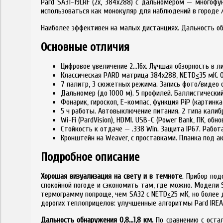
Pard SA31-19LRF (2x, 384x288) с дальномером — многоф
использоваться как монокуляр для наблюдений в городе 
Наиболее эффективен на малых дистанциях. Дальность об
Основные отличия
Цифровое увеличение 2...16x. Лучшая обзорность в л
Классическая PARD матрица 384x288, NETD
<
35 мК. 
7 палитр, 3 сюжетных режима. Запись фото/видео с
Дальномер (до 1000 м). 5 профилей. Баллистически
Фонарик, гироскоп, E-компас, функция PiP (картинка
5 ч работы. Автовыключение питания. 2 типа калиб
Wi-Fi (PardVision), HDMI. USB-C (Power Bank, ПК, обно
Стойкость к отдаче — .338 Win. Защита IP67. Работа
Кронштейн на Weaver, с проставками. Планка под а
Подробное описание
Хорошая визуализация на свету и в темноте
. Прибор по
спокойной погоде и сэкономить там, где можно. Модели 
термограмму попроще, чем SA32 с NETD
<
25 мК, но более
дорогих теплоприцелов: улучшенные алгоритмы Pard IREA,
Дальность обнаружения 0,8...1,8 км.
По сравнению с остал