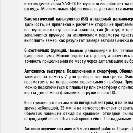
всех моделей серии SA31-19LRF лучше всего работает на
взгляд». Максимальная эффективность достигается именн
Баллистический калькулятор (БК) и лазерный дальномер
дальность, не привлекая к расчётам сторонние программ
вес пули, высота установки прицела, тип (6 штук) и цв
заполняется вручную, за исключением параметра «дист
выполнить замер, как результат замера автоматически п
6 охотничьих функций.
Помимо дальномера и БК, теплови
цифрового зума. Можно подсветить дорогу и навестись н
точность прицеливания по месту через детализацию выбра
Автозапись выстрела. Подключение к смартфону. Обновл
записать на память / для разбора все выстрелы. Фай
просмотреть на встроенном экране самого прибора. При
можно подключиться к планшету или смартфону с приложе
карты для обмена файлами и загрузки нового ПО.
Конструкция рассчитана
и на погодный экстрим, и на сил
зрачка небольшой, 35 мм, и на «огнестрел» стоит стави
Объектив защищён откидной крышкой, откидной рычаж
подходящий обвес. Штатный кронштейн с 2 вкладышами-п
Автовыключение питания и 5 ч активной работы
. Прицел 