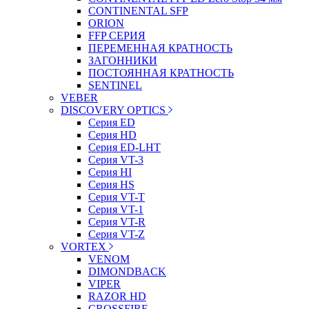
CONTINENTAL SFP
ORION
FFP СЕРИЯ
ПЕРЕМЕННАЯ КРАТНОСТЬ
ЗАГОННИКИ
ПОСТОЯННАЯ КРАТНОСТЬ
SENTINEL
VEBER
DISCOVERY OPTICS
Серия ED
Серия HD
Серия ED-LHT
Серия VT-3
Серия HI
Серия HS
Серия VT-T
Серия VT-1
Серия VT-R
Серия VT-Z
VORTEX
VENOM
DIMONDBACK
VIPER
RAZOR HD
CROSSFIRE