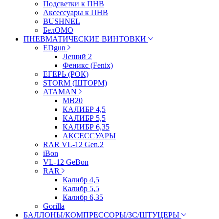
Подсветки к ПНВ
Аксессуары к ПНВ
BUSHNEL
БелОМО
ПНЕВМАТИЧЕСКИЕ ВИНТОВКИ
EDgun
Леший 2
Феникс (Fenix)
ЕГЕРЬ (РОК)
STORM (ШТОРМ)
ATAMAN
МВ20
КАЛИБР 4,5
КАЛИБР 5,5
КАЛИБР 6,35
АКСЕССУАРЫ
RAR VL-12 Gen.2
iBon
VL-12 GeBon
RAR
Калибр 4,5
Калибр 5,5
Калибр 6,35
Gorilla
БАЛЛОНЫ/КОМПРЕССОРЫ/ЗС/ШТУЦЕРЫ