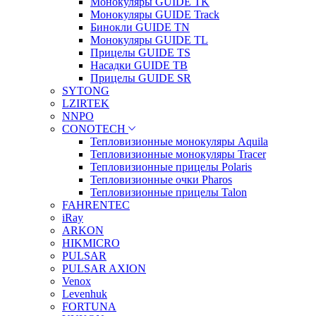
Монокуляры GUIDE TK
Монокуляры GUIDE Track
Бинокли GUIDE TN
Монокуляры GUIDE TL
Прицелы GUIDE TS
Насадки GUIDE TB
Прицелы GUIDE SR
SYTONG
LZIRTEK
NNPO
CONOTECH
Тепловизионные монокуляры Aquila
Тепловизионные монокуляры Tracer
Тепловизионные прицелы Polaris
Тепловизионные очки Pharos
Тепловизионные прицелы Talon
FAHRENTEC
iRay
ARKON
HIKMICRO
PULSAR
PULSAR AXION
Venox
Levenhuk
FORTUNA