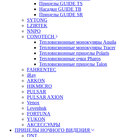
Прицелы GUIDE TS
Насадки GUIDE TB
Прицелы GUIDE SR
SYTONG
LZIRTEK
NNPO
CONOTECH
Тепловизионные монокуляры Aquila
Тепловизионные монокуляры Tracer
Тепловизионные прицелы Polaris
Тепловизионные очки Pharos
Тепловизионные прицелы Talon
FAHRENTEC
iRay
ARKON
HIKMICRO
PULSAR
PULSAR AXION
Venox
Levenhuk
FORTUNA
YUKON
АКСЕССУАРЫ
ПРИЦЕЛЫ НОЧНОГО ВИДЕНИЯ
DNT