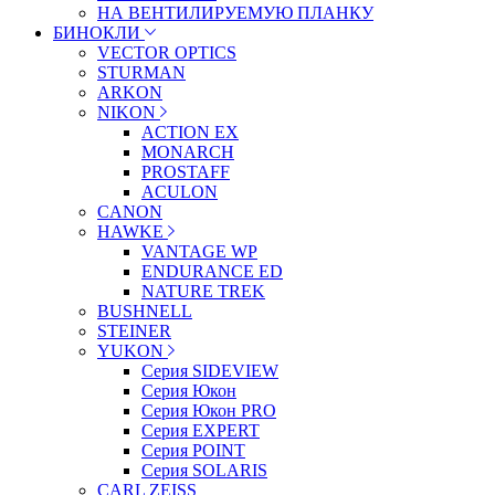
НА ВЕНТИЛИРУЕМУЮ ПЛАНКУ
БИНОКЛИ
VECTOR OPTICS
STURMAN
ARKON
NIKON
ACTION EX
MONARCH
PROSTAFF
ACULON
CANON
HAWKE
VANTAGE WP
ENDURANCE ED
NATURE TREK
BUSHNELL
STEINER
YUKON
Серия SIDEVIEW
Серия Юкон
Серия Юкон PRO
Серия EXPERT
Серия POINT
Серия SOLARIS
CARL ZEISS