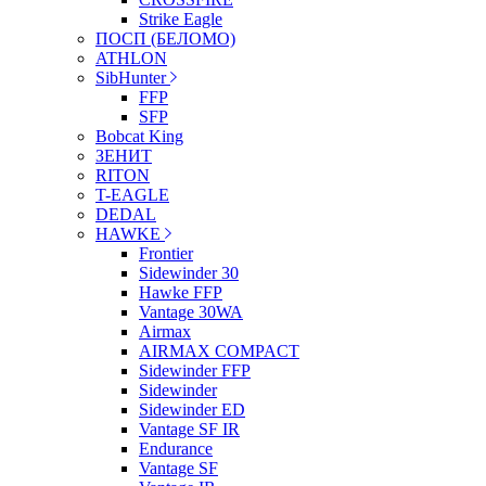
Strike Eagle
ПОСП (БЕЛОМО)
ATHLON
SibHunter
FFP
SFP
Bobcat King
ЗЕНИТ
RITON
T-EAGLE
DEDAL
HAWKE
Frontier
Sidewinder 30
Hawke FFP
Vantage 30WA
Airmax
AIRMAX COMPACT
Sidewinder FFP
Sidewinder
Sidewinder ED
Vantage SF IR
Endurance
Vantage SF