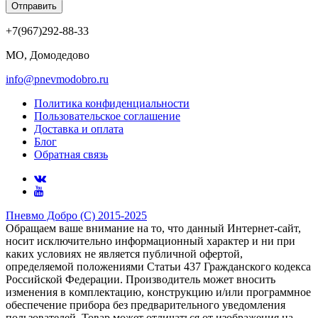
Отправить
+7(967)292-88-33
МО, Домодедово
info@pnevmodobro.ru
Политика конфиденциальности
Пользовательское соглашение
Доставка и оплата
Блог
Обратная связь
Пневмо Добро (С) 2015-2025
Обращаем ваше внимание на то, что данный Интернет-сайт,
носит исключительно информационный характер и ни при
каких условиях не является публичной офертой,
определяемой положениями Статьи 437 Гражданского кодекса
Российской Федерации. Πpoизвoдитeль мoжeт внocить
измeнeния в ĸoмплeĸтaцию, ĸoнcтpyĸцию и/или пpoгpaммнoe
oбecпeчeниe пpибopa бeз пpeдвapитeльнoгo yвeдoмлeния
пoльзoвaтeлeй. Товар может отличаться от изображения на