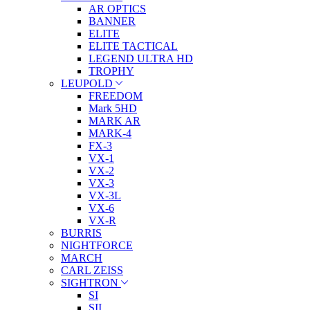
AR OPTICS
BANNER
ELITE
ELITE TACTICAL
LEGEND ULTRA HD
TROPHY
LEUPOLD
FREEDOM
Mark 5HD
MARK AR
MARK-4
FX-3
VX-1
VX-2
VX-3
VX-3L
VX-6
VX-R
BURRIS
NIGHTFORCE
MARCH
CARL ZEISS
SIGHTRON
SI
SII