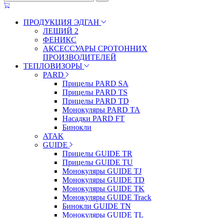
ПРОДУКЦИЯ ЭДГАН
ЛЕШИЙ 2
ФЕНИКС
АКСЕССУАРЫ СРОТОННИХ
ПРОИЗВОДИТЕЛЕЙ
ТЕПЛОВИЗОРЫ
PARD
Прицелы PARD SA
Прицелы PARD TS
Прицелы PARD TD
Монокуляры PARD TA
Насадки PARD FT
Бинокли
ATAK
GUIDE
Прицелы GUIDE TR
Прицелы GUIDE TU
Монокуляры GUIDE TJ
Монокуляры GUIDE TD
Монокуляры GUIDE TK
Монокуляры GUIDE Track
Бинокли GUIDE TN
Монокуляры GUIDE TL