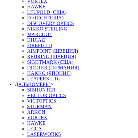
VORTEX
HAWKE
LEUPOLD (США)
EOTECH (США)
DISCOVERY OPTICS
NIKKO STIRLING
MARCOOL
ПИЛАД
FIREFIELD
AIMPOINT (ШВЕЦИЯ)
REDRING (ШВЕЦИЯ)
SIGHTMARK (США)
DOCTER (ГЕРМАНИЯ)
HAKKO (ЯПОНИЯ)
LEAPERS UTG
ДАЛЬНОМЕРЫ
SIBHUNTER
VECTOR OPTICS
VICTOPTICS
STURMAN
ARKON
VORTEX
HAWKE
LEICA
LASERWORKS