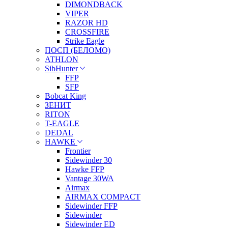
DIMONDBACK
VIPER
RAZOR HD
CROSSFIRE
Strike Eagle
ПОСП (БЕЛОМО)
ATHLON
SibHunter
FFP
SFP
Bobcat King
ЗЕНИТ
RITON
T-EAGLE
DEDAL
HAWKE
Frontier
Sidewinder 30
Hawke FFP
Vantage 30WA
Airmax
AIRMAX COMPACT
Sidewinder FFP
Sidewinder
Sidewinder ED