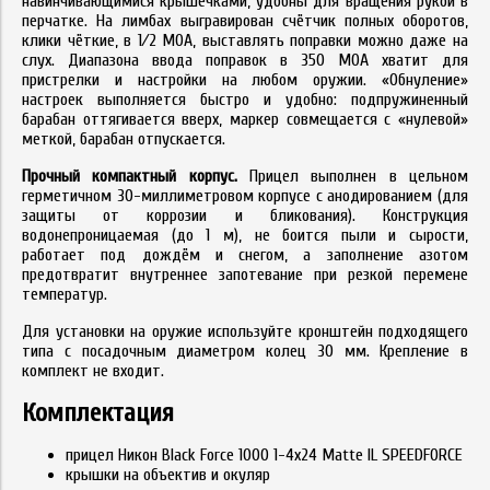
навинчивающимися крышечками, удобны для вращения рукой в
перчатке. На лимбах выгравирован счётчик полных оборотов,
клики чёткие, в 1⁄2 MOA, выставлять поправки можно даже на
слух. Диапазона ввода поправок в 350 MOA хватит для
пристрелки и настройки на любом оружии. «Обнуление»
настроек выполняется быстро и удобно: подпружиненный
барабан оттягивается вверх, маркер совмещается с «нулевой»
меткой, барабан отпускается.
Прочный компактный корпус.
Прицел выполнен в цельном
герметичном 30-миллиметровом корпусе с анодированием (для
защиты от коррозии и бликования). Конструкция
водонепроницаемая (до 1 м), не боится пыли и сырости,
работает под дождём и снегом, а заполнение азотом
предотвратит внутреннее запотевание при резкой перемене
температур.
Для установки на оружие используйте кронштейн подходящего
типа с посадочным диаметром колец 30 мм. Крепление в
комплект не входит.
Комплектация
прицел Никон Black Force 1000 1-4x24 Matte IL SPEEDFORCE
крышки на объектив и окуляр