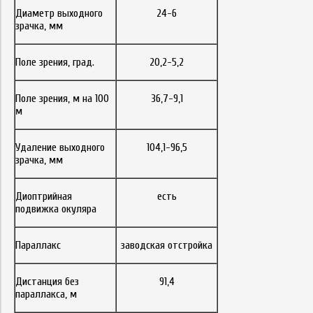
Диаметр выходного
24-6
зрачка, мм
Поле зрения, град.
20,2-5,2
Поле зрения, м на 100
36,7-9,1
м
Удаление выходного
104,1-96,5
зрачка, мм
Диоптрийная
есть
подвижка окуляра
Параллакс
заводская отстройка
Дистанция без
91,4
параллакса, м