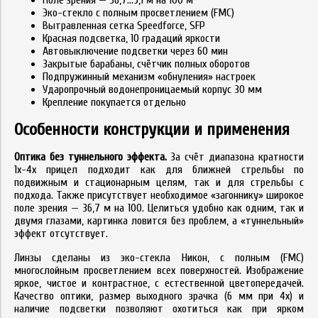
Поле зрения — 36,7...9,1 м на 100 м
Эко-стекло с полным просветлением (FMC)
Вытравленная сетка Speedforce, SFP
Красная подсветка, 10 градаций яркости
Автовыключение подсветки через 60 мин
Закрытые барабаны, счётчик полных оборотов
Подпружинный механизм «обнуления» настроек
Ударопрочный водонепроницаемый корпус 30 мм
Крепление покупается отдельно
Особенности конструкции и применения
Оптика без туннельного эффекта.
За счёт диапазона кратности
1x-4x прицел подходит как для ближней стрельбы по
подвижным и стационарным целям, так и для стрельбы с
подхода. Также присутствует необходимое «загоннику» широкое
поле зрения — 36,7 м на 100. Целиться удобно как одним, так и
двумя глазами, картинка ловится без проблем, а «туннельный»
эффект отсутствует.
Линзы сделаны из эко-стекла Никон, с полным (FMC)
многослойным просветлением всех поверхностей. Изображение
яркое, чистое и контрастное, с естественной цветопередачей.
Качество оптики, размер выходного зрачка (6 мм при 4x) и
наличие подсветки позволяют охотиться как при ярком