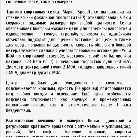
солнечном свете, так и в сумерках.
Тактико-спортивная сетка.
Марка Speedforce вытравлена на
стекле во 2-й фокальной плоскости (SFP), откалибрована на 4x и
сохраняет видимые размеры при любой кратности. Сетка
обеспечивает быстрый «захват» цели для стрельбы накоротке и
одновременно — точную стрельбу выносом по удалённым
объектам, подходит для оценки расстояния до цели, а также
для ввода поправок на дальность, скорость объекта и боковой
ветер. Разметка сделана с учётом требований ассоциаций IPSC и
IPDA по спортивной стрельбе, настроена с учётом баллистики
патрона .223 Rem (55 г) с начальной скоростью пули 990 м/с.
Диаметр центральной точки 2 MOA, толщина прицельных линий
1 MOA, диаметр дуги 17 MOA.
Центр — двойная дуга («подкова») с 3 точками, —
подсвечивается красным, яркость (10 уровней) подстраивается
под любую погоду и освещение. Ещё одна особенность:
подсветка отключается как вручную, в промежуточных
положениях-точках, так и автоматически после 1 часа
бездействия.
Высокоточная механика и выверка.
Кольцо диоптрий и
регулировки кратности вращаются с оптимальным усилием, ход
ровный, без люфта. Башенки крупные, закрыты