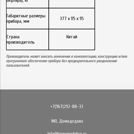
окуляра), кг
Габаритные размеры
377 х 115 х 95
прибора, мм
Страна
Китай
производитель
Производитель может вносить изменения в комплектацию, конструкцию и/или
программное обеспечение прибора без предварительного уведомления
пользователей.
+7(967)292-88-33
МО, Домодедово
info@pnevmodobro.ru