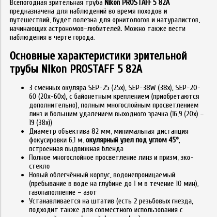
Всепогодная зрительная труба
Nikon PROSTAFF 5 82A
предназначена для наблюдений во время походов и
путешествий, будет полезна для орнитологов и натуралистов,
начинающих астрономов-любителей. Можно также вести
наблюдения в черте города.
Основные характеристики зрительной
трубы Nikon PROSTAFF 5 82A
3 сменных окуляра SEP-25 (25x), SEP-38W (38x), SEP-20-
60 (20х-60x), с байонетным креплением (приобретаются
дополнительно), полным многослойным просветлением
линз и большим удалением выходного зрачка (16,9 (20х) –
19 (38х))
Диаметр объектива 82 мм, минимальная дистанция
фокусировки 6,1 м,
окулярный узел под углом 45°
,
встроенная выдвижная бленда
Полное многослойное просветление линз и призм, эко-
стекло
Новый облегчённый корпус, водонепроницаемый
(пребывание в воде на глубине до 1 м в течение 10 мин),
газонаполнение – азот
Устанавливается на штатив (есть 2 резьбовых гнезда,
подходит также для совместного использования с