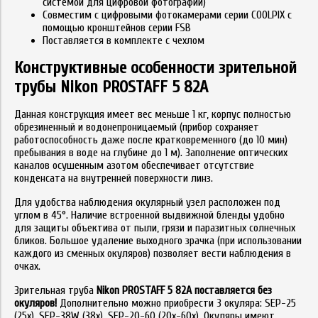
системой для цифровой фотографии)
Совместим с цифровыми фотокамерами серии COOLPIX с
помощью кронштейнов серии FSB
Поставляется в комплекте с чехлом
Конструктивные особенности зрительной
трубы Nikon PROSTAFF 5 82A
Данная конструкция имеет вес меньше 1 кг, корпус полностью
обрезиненный и водонепроницаемый (прибор сохраняет
работоспособность даже после кратковременного (до 10 мин)
пребывания в воде на глубине до 1 м). Заполнение оптических
каналов осушенным азотом обеспечивает отсутствие
конденсата на внутренней поверхности линз.
Для удобства наблюдения окулярный узел расположен под
углом в 45°. Наличие встроенной выдвижной бленды удобно
для защиты объектива от пыли, грязи и паразитных солнечных
бликов. Большое удаление выходного зрачка (при использовании
каждого из сменных окуляров) позволяет вести наблюдения в
очках.
Зрительная труба
Nikon PROSTAFF 5 82A поставляется без
окуляров!
Дополнительно можно приобрести 3 окуляра: SEP-25
(25x), SEP-38W (38x), SEP-20-60 (20х-60x). Окуляры имеют