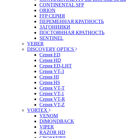
CONTINENTAL SFP
ORION
FFP СЕРИЯ
ПЕРЕМЕННАЯ КРАТНОСТЬ
ЗАГОННИКИ
ПОСТОЯННАЯ КРАТНОСТЬ
SENTINEL
VEBER
DISCOVERY OPTICS
Серия ED
Серия HD
Серия ED-LHT
Серия VT-3
Серия HI
Серия HS
Серия VT-T
Серия VT-1
Серия VT-R
Серия VT-Z
VORTEX
VENOM
DIMONDBACK
VIPER
RAZOR HD
CROSSFIRE