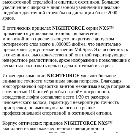
высокоточной стрельбой и опытных охотников. Большое
увеличение с широким диапазоном увеличения идеально
подойдет для точной стрельбы на дистанции более 2000
ярдов.
В оптических прицелах
NIGHTFORCE
серии
NXS™
применяется уникальная технология нанесения
многослойного просветляющего покрытия с допуском
истираемого слоя всего в .000005 дюйма, что значительно
превосходит допустимые значения Mil-Spec. Эта особенность
в сочетании с высококачественной оптикой гарантирующие
невероятное реалистичное, яркое изображение позволяющие с
легкостью распознать цель и сделать точный выстрел.
Инженеры компании
NIGHTFORCE
уделяют большое
внимание точности механизма ввода поправок. Благодаря
многоуровневой обработки винтов механизма ввода поправок
с точностью 110 нитей резьбы на дюйм погрешность
вследствие люфта составляет всего 1/30 от размеров
человеческого волоса, гарантируя невероятную точность
пристрелки, не имеющую аналогов на рынке
профессиональной спортивной и охотничьей оптики.
Корпус оптических прицелов
NIGHTFORCE NXS™
выполнен из высококачественного авиационного