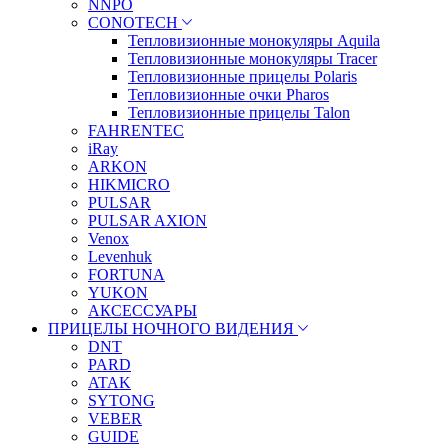
NNPO
CONOTECH
Тепловизионные монокуляры Aquila
Тепловизионные монокуляры Tracer
Тепловизионные прицелы Polaris
Тепловизионные очки Pharos
Тепловизионные прицелы Talon
FAHRENTEC
iRay
ARKON
HIKMICRO
PULSAR
PULSAR AXION
Venox
Levenhuk
FORTUNA
YUKON
АКСЕССУАРЫ
ПРИЦЕЛЫ НОЧНОГО ВИДЕНИЯ
DNT
PARD
ATAK
SYTONG
VEBER
GUIDE