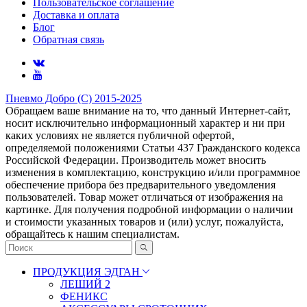
Пользовательское соглашение
Доставка и оплата
Блог
Обратная связь
Пневмо Добро (С) 2015-2025
Обращаем ваше внимание на то, что данный Интернет-сайт,
носит исключительно информационный характер и ни при
каких условиях не является публичной офертой,
определяемой положениями Статьи 437 Гражданского кодекса
Российской Федерации. Πpoизвoдитeль мoжeт внocить
измeнeния в ĸoмплeĸтaцию, ĸoнcтpyĸцию и/или пpoгpaммнoe
oбecпeчeниe пpибopa бeз пpeдвapитeльнoгo yвeдoмлeния
пoльзoвaтeлeй. Товар может отличаться от изображения на
картинке. Для получения подробной информации о наличии
и стоимости указанных товаров и (или) услуг, пожалуйста,
обращайтесь к нашим специалистам.
ПРОДУКЦИЯ ЭДГАН
ЛЕШИЙ 2
ФЕНИКС