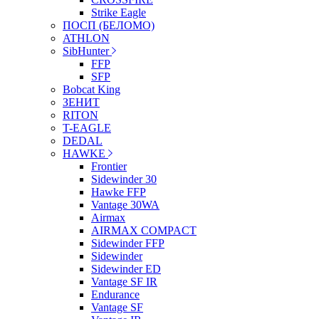
Strike Eagle
ПОСП (БЕЛОМО)
ATHLON
SibHunter
FFP
SFP
Bobcat King
ЗЕНИТ
RITON
T-EAGLE
DEDAL
HAWKE
Frontier
Sidewinder 30
Hawke FFP
Vantage 30WA
Airmax
AIRMAX COMPACT
Sidewinder FFP
Sidewinder
Sidewinder ED
Vantage SF IR
Endurance
Vantage SF