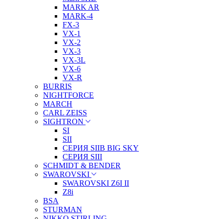
MARK AR
MARK-4
FX-3
VX-1
VX-2
VX-3
VX-3L
VX-6
VX-R
BURRIS
NIGHTFORCE
MARCH
CARL ZEISS
SIGHTRON
SI
SII
СЕРИЯ SIIB BIG SKY
СЕРИЯ SIII
SCHMIDT & BENDER
SWAROVSKI
SWAROVSKI Z6I II
Z8i
BSA
STURMAN
NIKKO STIRLING