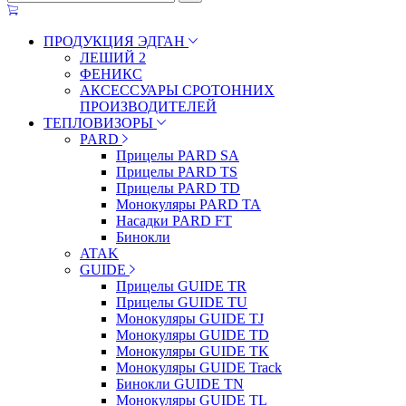
ПРОДУКЦИЯ ЭДГАН
ЛЕШИЙ 2
ФЕНИКС
АКСЕССУАРЫ СРОТОННИХ
ПРОИЗВОДИТЕЛЕЙ
ТЕПЛОВИЗОРЫ
PARD
Прицелы PARD SA
Прицелы PARD TS
Прицелы PARD TD
Монокуляры PARD TA
Насадки PARD FT
Бинокли
ATAK
GUIDE
Прицелы GUIDE TR
Прицелы GUIDE TU
Монокуляры GUIDE TJ
Монокуляры GUIDE TD
Монокуляры GUIDE TK
Монокуляры GUIDE Track
Бинокли GUIDE TN
Монокуляры GUIDE TL