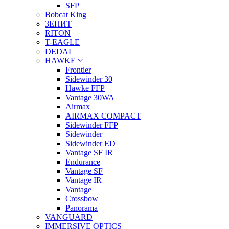
SFP
Bobcat King
ЗЕНИТ
RITON
T-EAGLE
DEDAL
HAWKE
Frontier
Sidewinder 30
Hawke FFP
Vantage 30WA
Airmax
AIRMAX COMPACT
Sidewinder FFP
Sidewinder
Sidewinder ED
Vantage SF IR
Endurance
Vantage SF
Vantage IR
Vantage
Crossbow
Panorama
VANGUARD
IMMERSIVE OPTICS