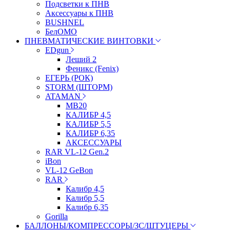
Подсветки к ПНВ
Аксессуары к ПНВ
BUSHNEL
БелОМО
ПНЕВМАТИЧЕСКИЕ ВИНТОВКИ
EDgun
Леший 2
Феникс (Fenix)
ЕГЕРЬ (РОК)
STORM (ШТОРМ)
ATAMAN
МВ20
КАЛИБР 4,5
КАЛИБР 5,5
КАЛИБР 6,35
АКСЕССУАРЫ
RAR VL-12 Gen.2
iBon
VL-12 GeBon
RAR
Калибр 4,5
Калибр 5,5
Калибр 6,35
Gorilla
БАЛЛОНЫ/КОМПРЕССОРЫ/ЗС/ШТУЦЕРЫ