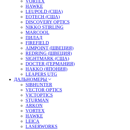
VORTEX
HAWKE
LEUPOLD (США)
EOTECH (США)
DISCOVERY OPTICS
NIKKO STIRLING
MARCOOL
ПИЛАД
FIREFIELD
AIMPOINT (ШВЕЦИЯ)
REDRING (ШВЕЦИЯ)
SIGHTMARK (США)
DOCTER (ГЕРМАНИЯ)
HAKKO (ЯПОНИЯ)
LEAPERS UTG
ДАЛЬНОМЕРЫ
SIBHUNTER
VECTOR OPTICS
VICTOPTICS
STURMAN
ARKON
VORTEX
HAWKE
LEICA
LASERWORKS