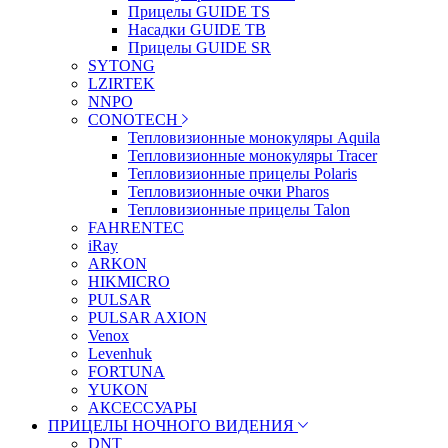
Прицелы GUIDE TS
Насадки GUIDE TB
Прицелы GUIDE SR
SYTONG
LZIRTEK
NNPO
CONOTECH
Тепловизионные монокуляры Aquila
Тепловизионные монокуляры Tracer
Тепловизионные прицелы Polaris
Тепловизионные очки Pharos
Тепловизионные прицелы Talon
FAHRENTEC
iRay
ARKON
HIKMICRO
PULSAR
PULSAR AXION
Venox
Levenhuk
FORTUNA
YUKON
АКСЕССУАРЫ
ПРИЦЕЛЫ НОЧНОГО ВИДЕНИЯ
DNT