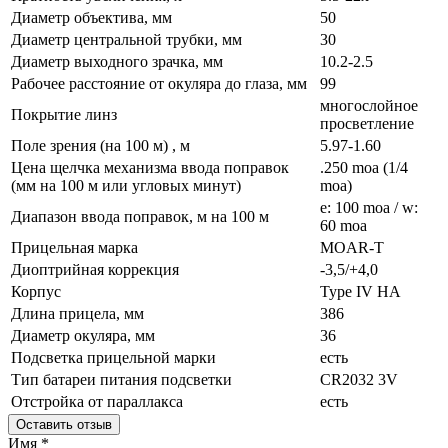
Диаметр объектива, мм
50
Диаметр центральной трубки, мм
30
Диаметр выходного зрачка, мм
10.2-2.5
Рабочее расстояние от окуляра до глаза, мм
99
многослойное
Покрытие линз
просветление
Поле зрения (на 100 м) , м
5.97-1.60
Цена щелчка механизма ввода поправок
.250 moa (1/4
(мм на 100 м или угловых минут)
moa)
e: 100 moa / w:
Диапазон ввода поправок, м на 100 м
60 moa
Прицельная марка
MOAR-T
Диоптрийная коррекция
-3,5/+4,0
Корпус
Type IV HA
Длина прицела, мм
386
Диаметр окуляра, мм
36
Подсветка прицельной марки
есть
Тип батареи питания подсветки
CR2032 3V
Отстройка от параллакса
есть
Оставить отзыв
Имя
*