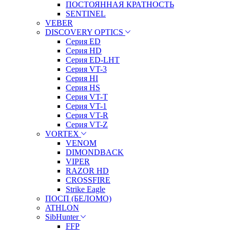
ПОСТОЯННАЯ КРАТНОСТЬ
SENTINEL
VEBER
DISCOVERY OPTICS
Серия ED
Серия HD
Серия ED-LHT
Серия VT-3
Серия HI
Серия HS
Серия VT-T
Серия VT-1
Серия VT-R
Серия VT-Z
VORTEX
VENOM
DIMONDBACK
VIPER
RAZOR HD
CROSSFIRE
Strike Eagle
ПОСП (БЕЛОМО)
ATHLON
SibHunter
FFP