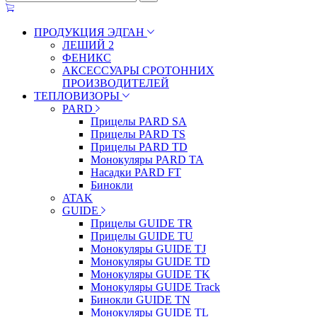
ПРОДУКЦИЯ ЭДГАН
ЛЕШИЙ 2
ФЕНИКС
АКСЕССУАРЫ СРОТОННИХ
ПРОИЗВОДИТЕЛЕЙ
ТЕПЛОВИЗОРЫ
PARD
Прицелы PARD SA
Прицелы PARD TS
Прицелы PARD TD
Монокуляры PARD TA
Насадки PARD FT
Бинокли
ATAK
GUIDE
Прицелы GUIDE TR
Прицелы GUIDE TU
Монокуляры GUIDE TJ
Монокуляры GUIDE TD
Монокуляры GUIDE TK
Монокуляры GUIDE Track
Бинокли GUIDE TN
Монокуляры GUIDE TL