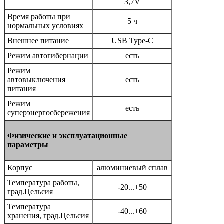
3,7V
Время работы при
5 ч
нормальных условиях
Внешнее питание
USB Type-C
Режим автогибернации
есть
Режим
автовыключения
есть
питания
Режим
есть
суперэнергосбережения
Физические и эксплуатационные
параметры
Корпус
алюминиевый сплав
Температура работы,
-20...+50
град.Цельсия
Температура
-40...+60
хранения, град.Цельсия