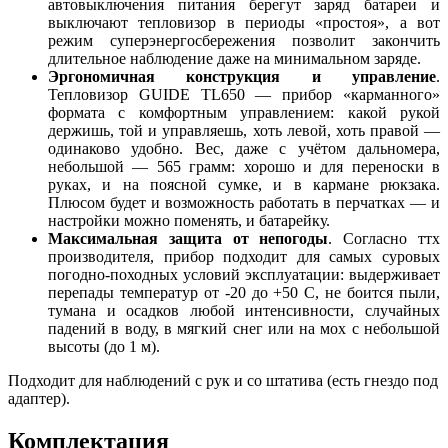
автовыключения питания берегут заряд батареи и
выключают тепловизор в периоды «простоя», а вот
режим суперэнергосбережения позволит закончить
длительное наблюдение даже на минимальном заряде.
Эргономичная конструкция и управление
.
Тепловизор GUIDE TL650 — прибор «карманного»
формата с комфортным управлением: какой рукой
держишь, той и управляешь, хоть левой, хоть правой —
одинаково удобно. Вес, даже с учётом дальномера,
небольшой — 565 грамм: хорошо и для переноски в
руках, и на поясной сумке, и в кармане рюкзака.
Плюсом будет и возможность работать в перчатках — и
настройки можно поменять, и батарейку.
Максимальная защита от непогоды
. Согласно ттх
производителя, прибор подходит для самых суровых
погодно-походных условий эксплуатации: выдерживает
перепады температур от -20 до +50 C, не боится пыли,
тумана и осадков любой интенсивности, случайных
падений в воду, в мягкий снег или на мох с небольшой
высоты (до 1 м).
Подходит для наблюдений с рук и со штатива (есть гнездо под
адаптер).
Комплектация