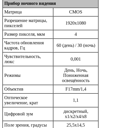
Прибор ночного видения
Матрица
CMOS
Разрешение матрицы,
1920x1080
пикселей
Размер пикселя, мкм
4
Частота обновления
60 (день) / 30 (ночь)
кадров, Гц
Чувствительность,
0,001
люкс
День, Ночь,
Режимы
Пониженная
освещённость
Объектив
F17mm/1,4
Оптическое
1,1
увеличение, крат
дискретный,
Цифровой зум
x1/x2/x4/x8
Поле зрения, градусы
25,5x14,5