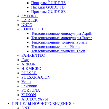
Прицелы GUIDE TS
Насадки GUIDE TB
Прицелы GUIDE SR
SYTONG
LZIRTEK
NNPO
CONOTECH
Тепловизионные монокуляры Aquila
Тепловизионные монокуляры Tracer
Тепловизионные прицелы Polaris
Тепловизионные очки Pharos
Тепловизионные прицелы Talon
FAHRENTEC
iRay
ARKON
HIKMICRO
PULSAR
PULSAR AXION
Venox
Levenhuk
FORTUNA
YUKON
АКСЕССУАРЫ
ПРИЦЕЛЫ НОЧНОГО ВИДЕНИЯ
DNT