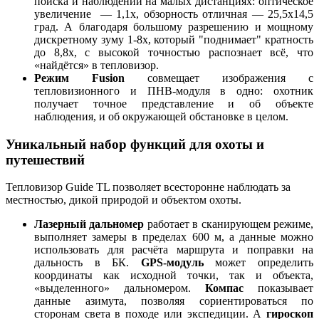
поиска и наблюдений на малых дистанциях: оптическое
увеличение — 1,1x, обзорность отличная — 25,5x14,5
град. А благодаря большому разрешению и мощному
дискретному зуму 1-8x, который "поднимает" кратность
до 8,8x, с высокой точностью распознает всё, что
«найдётся» в тепловизор.
Режим Fusion
совмещает изображения с
тепловизионного и ПНВ-модуля в одно: охотник
получает точное представление и об объекте
наблюдения, и об окружающей обстановке в целом.
Уникальный набор функций для охоты и
путешествий
Тепловизор Guide TL позволяет всесторонне наблюдать за
местностью, дикой природой и объектом охоты.
Лазерный дальномер
работает в сканирующем режиме,
выполняет замеры в пределах 600 м, а данные можно
использовать для расчёта маршрута и поправки на
дальность в БК.
GPS-модуль
может определить
координаты как исходной точки, так и объекта,
«выделенного» дальномером.
Компас
показывает
данные азимута, позволяя сориентироваться по
сторонам света в походе или экспедиции. А
гироскоп