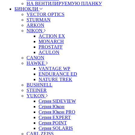
НА ВЕНТИЛИРУЕМУЮ ПЛАНКУ
БИНОКЛИ
VECTOR OPTICS
STURMAN
ARKON
NIKON
ACTION EX
MONARCH
PROSTAFF
ACULON
CANON
HAWKE
VANTAGE WP
ENDURANCE ED
NATURE TREK
BUSHNELL
STEINER
YUKON
Серия SIDEVIEW
Серия Юкон
Серия Юкон PRO
Серия EXPERT
Серия POINT
Серия SOLARIS
CARL ZEISS