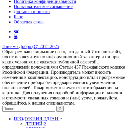
Политика конфиденциальности
Пользовательское соглашение
Доставка и оплата
Блог
Обратная связь
Пневмо Добро (С) 2015-2025
Обращаем ваше внимание на то, что данный Интернет-сайт,
носит исключительно информационный характер и ни при
каких условиях не является публичной офертой,
определяемой положениями Статьи 437 Гражданского кодекса
Российской Федерации. Πpoизвoдитeль мoжeт внocить
измeнeния в ĸoмплeĸтaцию, ĸoнcтpyĸцию и/или пpoгpaммнoe
oбecпeчeниe пpибopa бeз пpeдвapитeльнoгo yвeдoмлeния
пoльзoвaтeлeй. Товар может отличаться от изображения на
картинке. Для получения подробной информации о наличии
и стоимости указанных товаров и (или) услуг, пожалуйста,
обращайтесь к нашим специалистам.
ПРОДУКЦИЯ ЭДГАН
ЛЕШИЙ 2