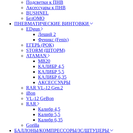
Подсветки к ПНВ
Аксессуары к ПНВ
BUSHNEL
БелОМО
ПНЕВМАТИЧЕСКИЕ ВИНТОВКИ
EDgun
Леший 2
Феникс (Fenix)
ЕГЕРЬ (РОК)
STORM (ШТОРМ)
ATAMAN
МВ20
КАЛИБР 4,5
КАЛИБР 5,5
КАЛИБР 6,35
АКСЕССУАРЫ
RAR VL-12 Gen.2
iBon
VL-12 GeBon
RAR
Калибр 4,5
Калибр 5,5
Калибр 6,35
Gorilla
БАЛЛОНЫ/КОМПРЕССОРЫ/ЗС/ШТУЦЕРЫ