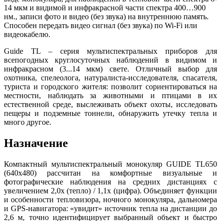
14 мкм и видимой и инфракрасной части спектра 400…900
нм., записи фото и видео (без звука) на внутреннюю память.
Способен передать видео сигнал (без звука) по Wi-Fi или
видеокабелю.
Guide TL – серия мультиспектральных приборов для
всепогодных круглосуточных наблюдений в видимом и
инфракрасном (3...14 мкм) свете. Отличный выбор для
охотника, спелеолога, натуралиста-исследователя, спасателя,
туриста и городского жителя: позволит сориентироваться на
местности, наблюдать за животными и птицами в их
естественной среде, выслеживать объект охоты, исследовать
пещеры и подземные тоннели, обнаружить утечку тепла и
много другое.
Назначение
Компактный мультиспектральный монокуляр GUIDE TL650
(640x480) рассчитан на комфортные визуальные и
фотографические наблюдения на средних дистанциях с
увеличением 2,0x (тепло) / 1,1x (цифра). Объединяет функции
и особенности тепловизора, ночного монокуляра, дальномера
и GPS-навигатора: «увидит» источник тепла на дистанции до
2,6 м, точно идентифицирует выбранный объект и быстро