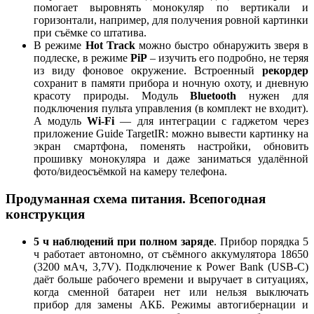
помогает выровнять монокуляр по вертикали и
горизонтали, например, для получения ровной картинки
при съёмке со штатива.
В режиме
Hot Track
можно быстро обнаружить зверя в
подлеске, в режиме
PiP
– изучить его подробно, не теряя
из виду фоновое окружение. Встроенный
рекордер
сохранит в памяти прибора и ночную охоту, и дневную
красоту природы. Модуль
Bluetooth
нужен для
подключения пульта управления (в комплект не входит).
А модуль
Wi-Fi
— для интеграции с гаджетом через
приложение Guide TargetIR: можно вывести картинку на
экран смартфона, поменять настройки, обновить
прошивку монокуляра и даже заниматься удалённой
фото/видеосъёмкой на камеру телефона.
Продуманная схема питания. Всепогодная
конструкция
5 ч наблюдений при полном заряде
. Прибор порядка 5
ч работает автономно, от съёмного аккумулятора 18650
(3200 мАч, 3,7V). Подключение к Power Bank (USB-C)
даёт больше рабочего времени и выручает в ситуациях,
когда сменной батареи нет или нельзя выключать
прибор для замены АКБ. Режимы автогибернации и