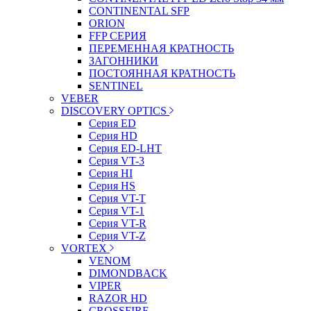
CONTINENTAL SFP
ORION
FFP СЕРИЯ
ПЕРЕМЕННАЯ КРАТНОСТЬ
ЗАГОННИКИ
ПОСТОЯННАЯ КРАТНОСТЬ
SENTINEL
VEBER
DISCOVERY OPTICS
Серия ED
Серия HD
Серия ED-LHT
Серия VT-3
Серия HI
Серия HS
Серия VT-T
Серия VT-1
Серия VT-R
Серия VT-Z
VORTEX
VENOM
DIMONDBACK
VIPER
RAZOR HD
CROSSFIRE