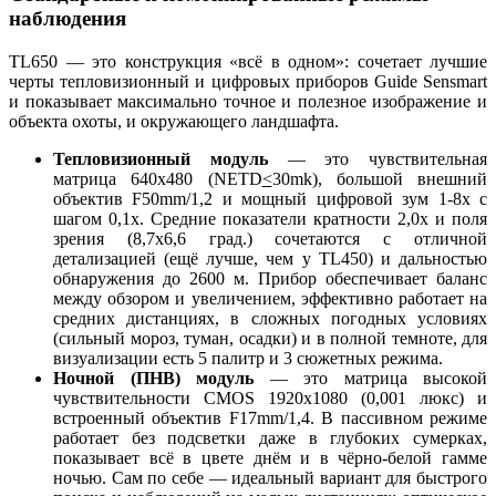
наблюдения
TL650 — это конструкция «всё в одном»: сочетает лучшие
черты тепловизионный и цифровых приборов Guide Sensmart
и показывает максимально точное и полезное изображение и
объекта охоты, и окружающего ландшафта.
Тепловизионный модуль
— это чувствительная
матрица 640x480 (NETD
<
30mk), большой внешний
объектив F50mm/1,2 и мощный цифровой зум 1-8x с
шагом 0,1x. Средние показатели кратности 2,0x и поля
зрения (8,7x6,6 град.) сочетаются с отличной
детализацией (ещё лучше, чем у TL450) и дальностью
обнаружения до 2600 м. Прибор обеспечивает баланс
между обзором и увеличением, эффективно работает на
средних дистанциях, в сложных погодных условиях
(сильный мороз, туман, осадки) и в полной темноте, для
визуализации есть 5 палитр и 3 сюжетных режима.
Ночной (ПНВ) модуль
— это матрица высокой
чувствительности CMOS 1920x1080 (0,001 люкс) и
встроенный объектив F17mm/1,4. В пассивном режиме
работает без подсветки даже в глубоких сумерках,
показывает всё в цвете днём и в чёрно-белой гамме
ночью. Сам по себе — идеальный вариант для быстрого