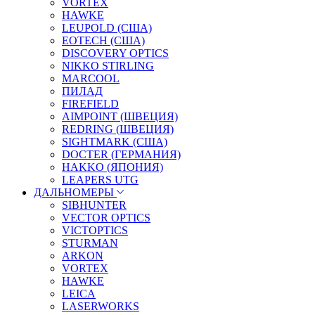
VORTEX
HAWKE
LEUPOLD (США)
EOTECH (США)
DISCOVERY OPTICS
NIKKO STIRLING
MARCOOL
ПИЛАД
FIREFIELD
AIMPOINT (ШВЕЦИЯ)
REDRING (ШВЕЦИЯ)
SIGHTMARK (США)
DOCTER (ГЕРМАНИЯ)
HAKKO (ЯПОНИЯ)
LEAPERS UTG
ДАЛЬНОМЕРЫ
SIBHUNTER
VECTOR OPTICS
VICTOPTICS
STURMAN
ARKON
VORTEX
HAWKE
LEICA
LASERWORKS