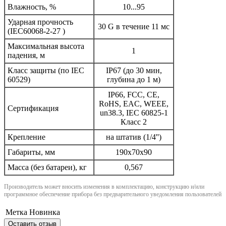
Влажность, %
10...95
Ударная прочность
30 G в течение 11 мс
(IEC60068-2-27 )
Максимальная высота
1
падения, м
Класс защиты (по IEC
IP67 (до 30 мин,
60529)
глубина до 1 м)
IP66, FCC, CE,
RoHS, EAC, WEEE,
Сертификация
un38.3, IEC 60825-1
Класс 2
Крепление
на штатив (1/4'')
Габариты, мм
190x70x90
Масса (без батареи), кг
0,567
Производитель может вносить изменения в комплектацию, конструкцию и/или
программное обеспечение прибора без предварительного уведомления пользователей
Метка
Новинка
Оставить отзыв