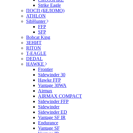
Strike Eagle
ПОСП (БЕЛОМО)
ATHLON
SibHunter
FFP
SFP
Bobcat King
ЗЕНИТ
RITON
T-EAGLE
DEDAL
HAWKE
Frontier
Sidewinder 30
Hawke FFP
Vantage 30WA
Airmax
AIRMAX COMPACT
Sidewinder FFP
Sidewinder
Sidewinder ED
Vantage SF IR
Endurance
Vantage SF